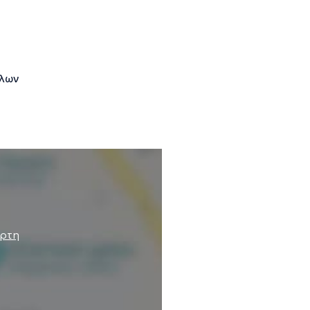
λων
άρτη