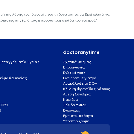
ή της λύσης του, δίνοντάς του τη δυνατότητα να βρεί ειδικό, να
ιόπιστες πηγές, όπως η προσωπική σελίδα του γιατρού/
doctoranytime
 ή επαγγελματία υγείας
Σχετικά με εμάς
Επικοινωνία
DO+ at work
ελματία υγείας
Live chat με γιατρό
Ανακάλυψε το DO+
Κλινική Φροντίδας Βάρους
Άμεση Συνεδρία
Καριέρα
ΕΟΠΥΥ
Σελίδα τύπου
Q
Ενέργειες
ς
Εμπιστευτικότητα
Υποστηρίζουμε