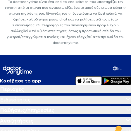
Το doctoranytime είναι ένα end-to-end solution που υποστηρίζει τον
χρήστη από τη στιγμή που αντιμετωπίζει ένα ιατρικό σύμπτωμα μέχρι τη
στιγμή της λύσης του, δίνοντάς του τη δυνατότητα να βρεί ειδικό, να
ζητήσει καθοδήγηση μέσω chat και να μιλήσει μαζί του μέσω
βιντεοκλήσης. Οι πληροφορίες του συγκεκριμένου προφίλ έχουν
συλλεχθεί από αξιόπιστες πηγές, όπως η προσωπική σελίδα του
γιατρού/επαγγελματία υγείας και έχουν ελεγχθεί από την ομάδα του
doctoranytime.
EL
Κατέβασε το app
Περιοχές
Ειδικότητες
Παθήσεις/Υπηρεσίες
Αναζητήσεις