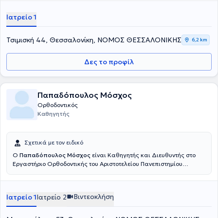
Ιατρείο 1
Τσιμισκή 44, Θεσσαλονίκη, ΝΟΜΟΣ ΘΕΣΣΑΛΟΝΙΚΗΣ
6,2 km
Δες το προφίλ
Παπαδόπουλος Μόσχος
Ορθοδοντικός
Καθηγητής
Σχετικά με τον ειδικό
Ο
Παπαδόπουλος Μόσχος
είναι Καθηγητής και Διευθυντής στο
Εργαστήριο Ορθοδοντικής του Αριστοτελείου Πανεπιστημίου
Θεσσαλονίκης, Επισκέπτης Καθηγητής στο Πανεπιστήμιο της
Messina και στο Πανεπιστήμιο “Luigi Vanvitelli” της Νάπολι στην
Ιταλία καθώς και Επίτιμος Διευθυντής Σύνταξης του περιοδικού
Βιντεοκλήση
Ιατρείο 1
Ιατρείο 2
"Ελληνική Ορθοδοντική Επιθεώρηση". Διετέλεσε Πρόεδρος της
Βαλκανικής Εταιρείας Ειδικών Ορθοδοντικών, Πρόεδρος της
Ορθοδοντικής Εταιρείας Βορείου Ελλάδος, Βοηθός Διευθυντής