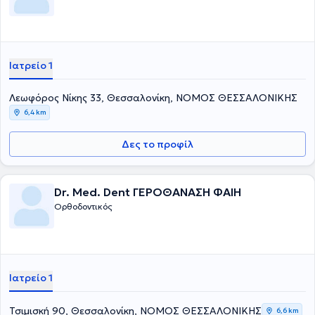
επιστημονικά περιοδικά καθώς και κεφάλαια βιβλίων. Στο ιατρείο
του παρέχονται αποκλειστικά ορθοδοντικές υπηρεσίες για παιδιά,
εφήβους κι ενήλικες. Τέλος, έχει πραγματοποιήσει πάνω από 390
διαλέξεις, σεμινάρια και ανακοινώσεις σε όλο τον κόσμο.
Ιατρείο 1
Λεωφόρος Νίκης 33, Θεσσαλονίκη, ΝΟΜΟΣ ΘΕΣΣΑΛΟΝΙΚΗΣ
6,4 km
Δες το προφίλ
Dr. Med. Dent ΓΕΡΟΘΑΝΑΣΗ ΦΑΙΗ
Ορθοδοντικός
Ιατρείο 1
Τσιμισκή 90, Θεσσαλονίκη, ΝΟΜΟΣ ΘΕΣΣΑΛΟΝΙΚΗΣ
6,6 km