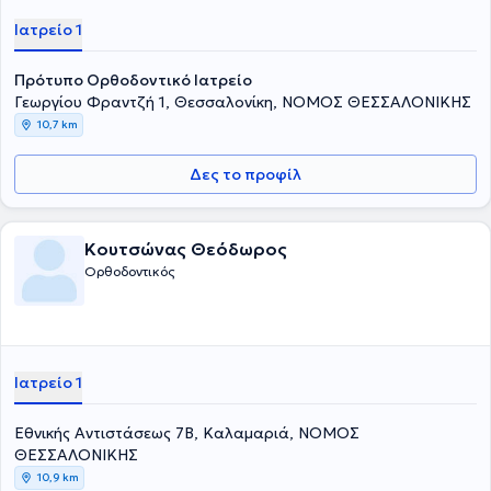
Ορθοδοντική στο Πανεπιστήμιο του Γκέτεμποργκ στην Σουηδία.
Ιατρείο 1
Επιπλέον, παρακολούθησε μεταπτυχιακό πρόγραμμα στην
Οδοντολογία από το Πανεπιστήμιο του Γκέτεμποργκ της Σουηδίας
και στην Προληπτική και Κοινωνική Οδοντιατρική με κλινική έμφαση
Πρότυπο Ορθοδοντικό Ιατρείο
στην Παιδοδοντία, στην Οδοντιατρική Σχολή του Αριστοτελείου
Γεωργίου Φραντζή 1, Θεσσαλονίκη, ΝΟΜΟΣ ΘΕΣΣΑΛΟΝΙΚΗΣ
Πανεπιστημίου Θεσσαλονίκης. Έχει διατελέσει Κλινικός Συνεργάτης
10,7 km
σε Οδοντιατρική Κλινική στη Νορβηγία και οδοντίατρος στο
οδοντιατρικό τμήμα του Γενικού Νοσοκομείου Θεσσαλονίκης
"Ιπποκράτειο". Έχει δημοσιεύσει άρθρα στο Acta Odontologica
Δες το προφίλ
Scandinavica, στο Gerodontology και έχει πραγματοποιήσει
παρουσιάσεις σε συνέδρια στην Ελλάδα και το εξωτερικό. Τέλος,
είναι μέλος της Εταιρείας Προληπτικής Οδοντιατρικής Ελλάδος, της
Κουτσώνας Θεόδωρος
Ελληνικής Ομοσπονδίας Γναθοπροσωπικής Μελέτης και Έρευνας,
της Παγκόσμιας Ομοσπονδίας Ορθοδοντικών, καθώς και του
Ορθοδοντικός
Ευρωπαϊκού και Νορβηγικού Ορθοδοντικού Συλλόγου.
Ιατρείο 1
Εθνικής Αντιστάσεως 7Β, Καλαμαριά, ΝΟΜΟΣ
ΘΕΣΣΑΛΟΝΙΚΗΣ
10,9 km