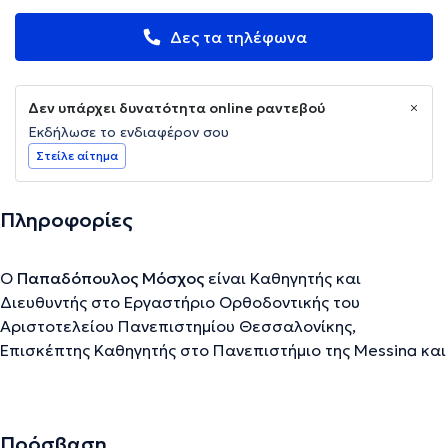
Δες τα τηλέφωνα
Δεν υπάρχει δυνατότητα online ραντεβού
Εκδήλωσε το ενδιαφέρον σου
Στείλε αίτημα
Πληροφορίες
Ο
Παπαδόπουλος Μόσχος
είναι Καθηγητής και
Διευθυντής στο Εργαστήριο Ορθοδοντικής του
Αριστοτελείου Πανεπιστημίου Θεσσαλονίκης,
Επισκέπτης Καθηγητής στο Πανεπιστήμιο της Messina και
στο Πανεπιστήμιο “Luigi Vanvitelli” της Νάπολι στην
Ιταλία καθώς και Επίτιμος Διευθυντής Σύνταξης του
περιοδικού "Ελληνική Ορθοδοντική Επιθεώρηση".
Πρόσβαση
Διετέλεσε Πρόεδρος της Βαλκανικής Εταιρείας Ειδικών