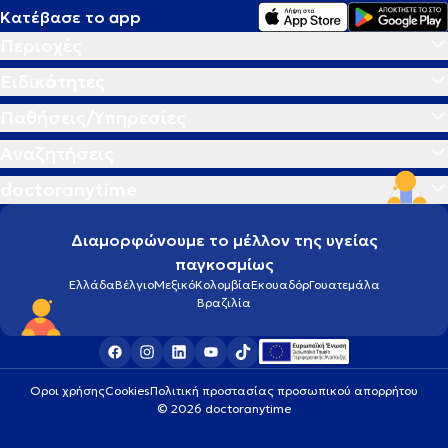
Κατέβασε το app
Περιοχές
Ειδικότητες
Παθήσεις/Υπηρεσίες
Αναζητήσεις
doctoranytime
Διαμορφώνουμε το μέλλον της υγείας
παγκοσμίως
Ελλάδα
Βέλγιο
Μεξικό
Κολομβία
Εκουαδόρ
Γουατεμάλα
Βραζιλία
Οροι χρήσης
Cookies
Πολιτική προστασίας προσωπικού απορρήτου
© 2026 doctoranytime