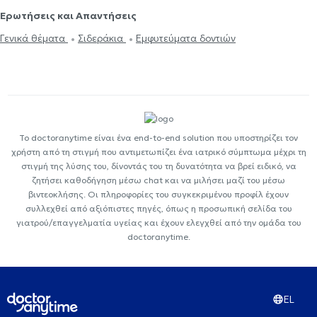
Ερωτήσεις και Απαντήσεις
Γενικά θέματα
Σιδεράκια
Εμφυτεύματα δοντιών
Το doctoranytime είναι ένα end-to-end solution που υποστηρίζει τον
χρήστη από τη στιγμή που αντιμετωπίζει ένα ιατρικό σύμπτωμα μέχρι τη
στιγμή της λύσης του, δίνοντάς του τη δυνατότητα να βρεί ειδικό, να
ζητήσει καθοδήγηση μέσω chat και να μιλήσει μαζί του μέσω
βιντεοκλήσης. Οι πληροφορίες του συγκεκριμένου προφίλ έχουν
συλλεχθεί από αξιόπιστες πηγές, όπως η προσωπική σελίδα του
γιατρού/επαγγελματία υγείας και έχουν ελεγχθεί από την ομάδα του
doctoranytime.
EL