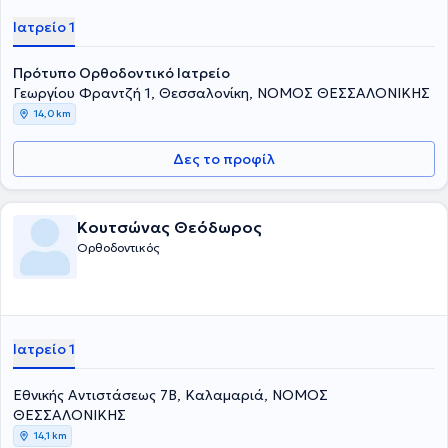
Ορθοδοντική στο Πανεπιστήμιο του Γκέτεμποργκ στην Σουηδία.
Ιατρείο 1
Επιπλέον, παρακολούθησε μεταπτυχιακό πρόγραμμα στην
Οδοντολογία από το Πανεπιστήμιο του Γκέτεμποργκ της Σουηδίας
και στην Προληπτική και Κοινωνική Οδοντιατρική με κλινική έμφαση
Πρότυπο Ορθοδοντικό Ιατρείο
στην Παιδοδοντία, στην Οδοντιατρική Σχολή του Αριστοτελείου
Γεωργίου Φραντζή 1, Θεσσαλονίκη, ΝΟΜΟΣ ΘΕΣΣΑΛΟΝΙΚΗΣ
Πανεπιστημίου Θεσσαλονίκης. Έχει διατελέσει Κλινικός Συνεργάτης
14,0 km
σε Οδοντιατρική Κλινική στη Νορβηγία και οδοντίατρος στο
οδοντιατρικό τμήμα του Γενικού Νοσοκομείου Θεσσαλονίκης
"Ιπποκράτειο". Έχει δημοσιεύσει άρθρα στο Acta Odontologica
Δες το προφίλ
Scandinavica, στο Gerodontology και έχει πραγματοποιήσει
παρουσιάσεις σε συνέδρια στην Ελλάδα και το εξωτερικό. Τέλος,
είναι μέλος της Εταιρείας Προληπτικής Οδοντιατρικής Ελλάδος, της
Κουτσώνας Θεόδωρος
Ελληνικής Ομοσπονδίας Γναθοπροσωπικής Μελέτης και Έρευνας,
της Παγκόσμιας Ομοσπονδίας Ορθοδοντικών, καθώς και του
Ορθοδοντικός
Ευρωπαϊκού και Νορβηγικού Ορθοδοντικού Συλλόγου.
Ιατρείο 1
Εθνικής Αντιστάσεως 7Β, Καλαμαριά, ΝΟΜΟΣ
ΘΕΣΣΑΛΟΝΙΚΗΣ
14,1 km