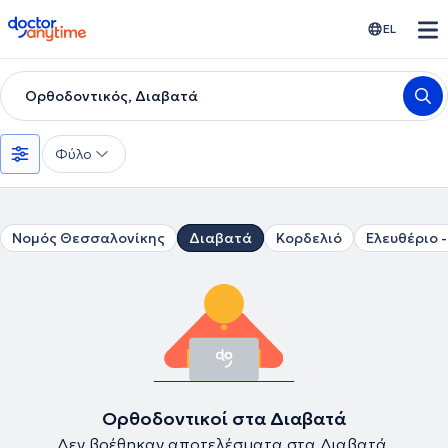
doctoranytime
EL
Ορθοδοντικός, Διαβατά
Φύλο
Νομός Θεσσαλονίκης
Διαβατά
Κορδελιό
Ελευθέριο 
Ορθοδοντικοί στα Διαβατά
Δεν βρέθηκαν αποτελέσματα στα Διαβατά.