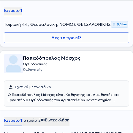
Ιατρείο 1
Τσιμισκή 44, Θεσσαλονίκη, ΝΟΜΟΣ ΘΕΣΣΑΛΟΝΙΚΗΣ
9,5 km
Δες το προφίλ
Παπαδόπουλος Μόσχος
Ορθοδοντικός
Καθηγητής
Σχετικά με τον ειδικό
Ο
Παπαδόπουλος Μόσχος
είναι Καθηγητής και Διευθυντής στο
Εργαστήριο Ορθοδοντικής του Αριστοτελείου Πανεπιστημίου
Θεσσαλονίκης, Επισκέπτης Καθηγητής στο Πανεπιστήμιο της
Messina και στο Πανεπιστήμιο “Luigi Vanvitelli” της Νάπολι στην
Ιταλία καθώς και Επίτιμος Διευθυντής Σύνταξης του περιοδικού
Βιντεοκλήση
Ιατρείο 1
Ιατρείο 2
"Ελληνική Ορθοδοντική Επιθεώρηση". Διετέλεσε Πρόεδρος της
Βαλκανικής Εταιρείας Ειδικών Ορθοδοντικών, Πρόεδρος της
Ορθοδοντικής Εταιρείας Βορείου Ελλάδος, Βοηθός Διευθυντής