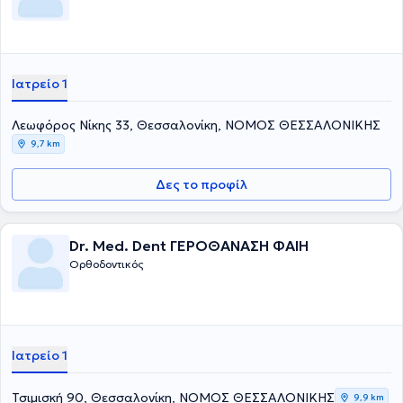
επιστημονικά περιοδικά καθώς και κεφάλαια βιβλίων. Στο ιατρείο
του παρέχονται αποκλειστικά ορθοδοντικές υπηρεσίες για παιδιά,
εφήβους κι ενήλικες. Τέλος, έχει πραγματοποιήσει πάνω από 390
διαλέξεις, σεμινάρια και ανακοινώσεις σε όλο τον κόσμο.
Ιατρείο 1
Λεωφόρος Νίκης 33, Θεσσαλονίκη, ΝΟΜΟΣ ΘΕΣΣΑΛΟΝΙΚΗΣ
9,7 km
Δες το προφίλ
Dr. Med. Dent ΓΕΡΟΘΑΝΑΣΗ ΦΑΙΗ
Ορθοδοντικός
Ιατρείο 1
Τσιμισκή 90, Θεσσαλονίκη, ΝΟΜΟΣ ΘΕΣΣΑΛΟΝΙΚΗΣ
9,9 km