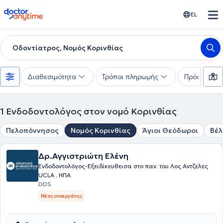
doctoranytime
EL
Οδοντίατρος, Νομός Κορινθίας
Διαθεσιμότητα
Τρόποι πληρωμής
Πρόσθετα φ
1
Ενδοδοντολόγος στον νομό Κορινθίας
Πελοπόννησος
Νομός Κορινθίας
Άγιοι Θεόδωροι
Βέλ
Δρ.Αγγιστριώτη Ελένη
Ενδοδοντολόγoς-Εξειδίκευθεισα στο παν. του Λος Αντζελες
UCLA . ΗΠΑ
DDS
Νέος συνεργάτης