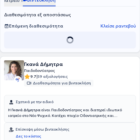
Βιντεοκλήση
Ιατρείο 1
ενδιαφέρεται για καινοτομίες και λύσεις για την καλύτερη
περίθαλψη του ασθενή, ενώ μιλάει άπταιστα γερμανικά και
Διαθεσιμότητα εξ αποστάσεως
αγγλικά.
Επόμενη διαθεσιμότητα
Κλείσε ραντεβού
Γκανά Δήμητρα
Παιδοδοντίατρος
|
9.7
59 αξιολογήσεις
Διαθεσιμότητα για βιντεοκλήση
Σχετικά με την ειδικό
Η
Γκανά Δήμητρα
είναι Παιδοδοντίατρος και διατηρεί ιδιωτικό
ιατρείο στο Νέο Ψυχικό. Κατέχει πτυχίο Οδοντιατρικής και
αναλαμβάνει υπηρεσίες σχετικά με εμφυτεύματα, περιοδοντολογία,
προσθετική, επανορθωτική, αισθητική οδοντιατρική, λεύκανση,
Επίσκεψη μέσω βιντεοκλήσης
ορθοδοντική, παιδοδοντία και προληπτική οδοντιατρική. Ο χώρος
Δες το κόστος
του ιατρείου είναι πλήρως εξοπλισμένος, ενώ είναι καθαρός και