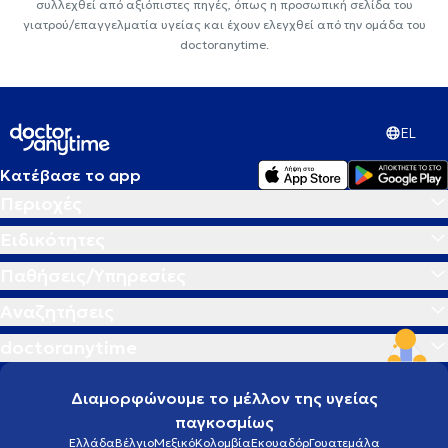
συλλεχθεί από αξιόπιστες πηγές, όπως η προσωπική σελίδα του
γιατρού/επαγγελματία υγείας και έχουν ελεγχθεί από την ομάδα του
doctoranytime.
EL
Κατέβασε το app
Περιοχές
Ειδικότητες
Παθήσεις/Υπηρεσίες
Αναζητήσεις
doctoranytime
Διαμορφώνουμε το μέλλον της υγείας
παγκοσμίως
Ελλάδα
Βέλγιο
Μεξικό
Κολομβία
Εκουαδόρ
Γουατεμάλα