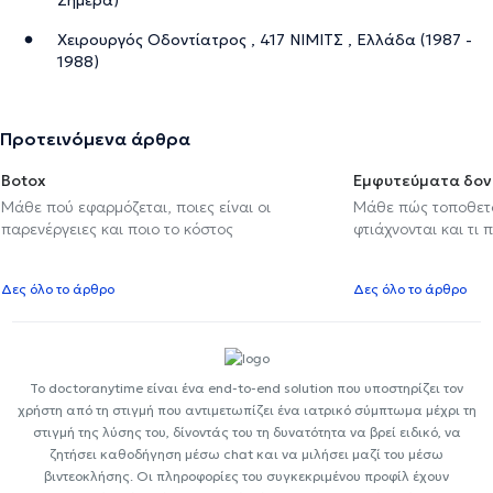
Χειρουργός Οδοντίατρος , 417 ΝΙΜΙΤΣ , Ελλάδα (1987 -
1988)
Προτεινόμενα άρθρα
Botox
Εμφυτεύματα δον
Μάθε πού εφαρμόζεται, ποιες είναι οι
Μάθε πώς τοποθετού
παρενέργειες και ποιο το κόστος
φτιάχνονται και τι 
Δες όλο το άρθρο
Δες όλο το άρθρο
Το doctoranytime είναι ένα end-to-end solution που υποστηρίζει τον
χρήστη από τη στιγμή που αντιμετωπίζει ένα ιατρικό σύμπτωμα μέχρι τη
στιγμή της λύσης του, δίνοντάς του τη δυνατότητα να βρεί ειδικό, να
ζητήσει καθοδήγηση μέσω chat και να μιλήσει μαζί του μέσω
βιντεοκλήσης. Οι πληροφορίες του συγκεκριμένου προφίλ έχουν