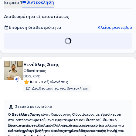
Βιντεοκλήση
Ιατρείο 1
ιατρείο, με ελβετική τεχνογνωσία, αντιμετωπίζονται χειρουργικά
και μη περιστατικά όπως εξαγωγή φρονιμιτών, αντιμετώπιση
Διαθεσιμότητα εξ αποστάσεως
οστεονέκρωσης των γνάθων, αντιμετώπιση κροταφογναθικού
συνδρόμου καθώς και επεμβατικές και μη, αισθητικές θεραπείες
του προσώπου.
Επόμενη διαθεσιμότητα
Κλείσε ραντεβού
Ξενέλλης Άρης
Οδοντίατρος
DDS, CPD
|
10.0
78 αξιολογήσεις
Διαθεσιμότητα για βιντεοκλήση
Σχετικά με τον ειδικό
Ο
Ξενέλλης Άρης
είναι Χειρουργός Οδοντίατρος με εξειδίκευση
στα οστεοενσωματούμενα εμφυτεύματα και διατηρεί ιδιωτικό
οδοντιατρείο στο Παλαιό Φάληρο. Αποφοίτησε από την
Έχει αποκτήσει πολύτιμη κλινική εμπειρία, έχοντας διατελέσει για
Οδοντιατρική Σχολή του Πανεπιστημίου Αθηνών και στη συνέχεια
αρκετά χρόνια βοηθητικό μέλος στη Γναθοπροσωπική Κλινική του