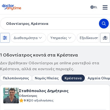
doctoranytime
EL
Οδοντίατρος, Κρέστενα
Διαθεσιμότητα
Υπηρεσίες
Εξειδίκευση
1
Οδοντίατρος κοντά στα Κρέστενα
Δεν βρέθηκαν Οδοντίατροι με online ραντεβού στα
Κρέστενα, αλλά σε κοντινές περιοχές.
Πελοπόννησος
Νομός Ηλείας
Κρέστενα
Αρχαία Ολυ
Σταθόπουλος Δημήτριος
Οδοντίατρος
|
9.9
20 αξιολογήσεις