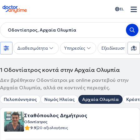
doctoranytime
EL
Οδοντίατρος, Αρχαία Ολυμπία
Διαθεσιμότητα
Υπηρεσίες
Εξειδίκευση
1
Οδοντίατρος κοντά στην Αρχαία Ολυμπία
Δεν βρέθηκαν Οδοντίατροι με online ραντεβού στην
Αρχαία Ολυμπία, αλλά σε κοντινές περιοχές.
Πελοπόννησος
Νομός Ηλείας
Αρχαία Ολυμπία
Κρέστ
Σταθόπουλος Δημήτριος
Οδοντίατρος
|
9.9
20 αξιολογήσεις