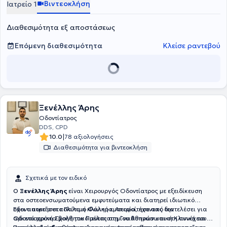
Βιντεοκλήση
Ιατρείο 1
ιατρείο, με ελβετική τεχνογνωσία, αντιμετωπίζονται χειρουργικά
και μη περιστατικά όπως εξαγωγή φρονιμιτών, αντιμετώπιση
Διαθεσιμότητα εξ αποστάσεως
οστεονέκρωσης των γνάθων, αντιμετώπιση κροταφογναθικού
συνδρόμου καθώς και επεμβατικές και μη, αισθητικές θεραπείες
του προσώπου.
Επόμενη διαθεσιμότητα
Κλείσε ραντεβού
Ξενέλλης Άρης
Οδοντίατρος
DDS, CPD
|
10.0
78 αξιολογήσεις
Διαθεσιμότητα για βιντεοκλήση
Σχετικά με τον ειδικό
Ο
Ξενέλλης Άρης
είναι Χειρουργός Οδοντίατρος με εξειδίκευση
στα οστεοενσωματούμενα εμφυτεύματα και διατηρεί ιδιωτικό
οδοντιατρείο στο Παλαιό Φάληρο. Αποφοίτησε από την
Έχει αποκτήσει πολύτιμη κλινική εμπειρία, έχοντας διατελέσει για
Οδοντιατρική Σχολή του Πανεπιστημίου Αθηνών και στη συνέχεια
αρκετά χρόνια βοηθητικό μέλος στη Γναθοπροσωπική Κλινική του