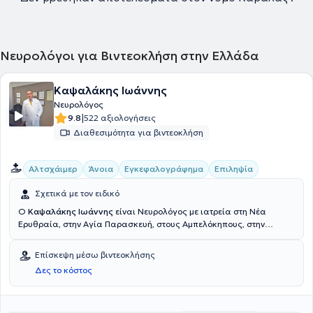
Νευρολόγοι για Βιντεοκλήση στην Ελλάδα
Καψαλάκης Ιωάννης
Νευρολόγος
|
9.8
522 αξιολογήσεις
Διαθεσιμότητα για βιντεοκλήση
Αλτσχάιμερ
Άνοια
Εγκεφαλογράφημα
Επιληψία
Σχετικά με τον ειδικό
O
Καψαλάκης Ιωάννης
είναι Νευρολόγος με ιατρεία στη Νέα
Ερυθραία, στην Αγία Παρασκευή, στους Αμπελόκηπους, στην
Αργυρούπολη και στη Λάρισα. Έχει μετεκπαιδευθεί στην Αμερική,
κατέχει πτυχίο από την Ιατρική Σχολή του Εθνικού και
Επίσκεψη μέσω βιντεοκλήσης
Καποδιστριακού Πανεπιστημίου Αθηνών και είναι εξειδικευμένος
Δες το κόστος
στη Νευρολογία στο Γενικό Νοσοκομείο Αθηνών "Γ. Γεννηματάς". Ο
γιατρός διαθέτει ιδιαίτερη εμπειρία στο ηλεκτροεγκεφαλογράφημα
με χαρτογράφηση και στην αντιμετώπιση περιστατικών άνοιας,
καθώς και της νόσου Alzheimer και Parkinson, στη μελέτη ύπνου και