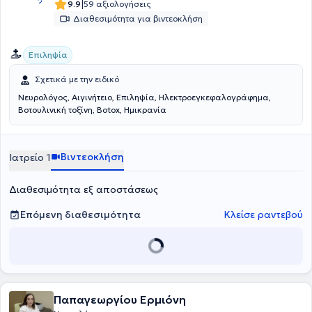
Alumnus Association και της Ελληνικής Νευρολογικής Εταιρείας.
|
9.9
59 αξιολογήσεις
Διαθεσιμότητα για βιντεοκλήση
Επιληψία
Σχετικά με την ειδικό
Νευρολόγος, Αιγινήτειο, Επιληψία, Ηλεκτροεγκεφαλογράφημα,
Bοτουλινική τοξίνη, Botox, Ημικρανία
Βιντεοκλήση
Ιατρείο 1
Διαθεσιμότητα εξ αποστάσεως
Επόμενη διαθεσιμότητα
Κλείσε ραντεβού
Παπαγεωργίου Ερμιόνη