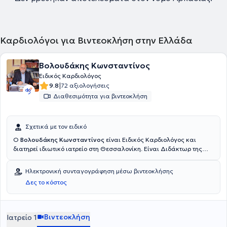
Καρδιολόγοι για Βιντεοκλήση στην Ελλάδα
Βολουδάκης Κωνσταντίνος
Ειδικός Καρδιολόγος
|
9.8
72 αξιολογήσεις
Διαθεσιμότητα για βιντεοκλήση
Σχετικά με τον ειδικό
Ο
Βολουδάκης Κωνσταντίνος
είναι Ειδικός Καρδιολόγος και
διατηρεί ιδιωτικό ιατρείο στη Θεσσαλονίκη. Είναι Διδάκτωρ της
Ιατρικής Σχολής του Δημοκρίτειου Πανεπιστημίου Θράκης και
πτυχιούχος της Ιατρικής Σχολής του Αριστοτελείου Πανεπιστημίου
Ηλεκτρονική συνταγογράφηση μέσω βιντεοκλήσης
Θεσσαλονίκης. Ειδικεύτηκε στην Καρδιολογία στο Γενικό
Δες το κόστος
Νοσοκομείο Θεσσαλονίκης "Γ. Παπανικολάου" και μετεκπαιδεύτηκε
στην Εντατική Μονάδα του Peterborough District Hospital στο
Cambridge και στο Νοσοκομείο Karolinska, στη Στοκχόλμη της
Σουηδίας. Ο γιατρός διετέλεσε Επιμελητής για 20 έτη στο Γενικό
Βιντεοκλήση
Ιατρείο 1
Νοσοκομείο Θεσσαλονίκης "Άγιος Παύλος" και Συντονιστής