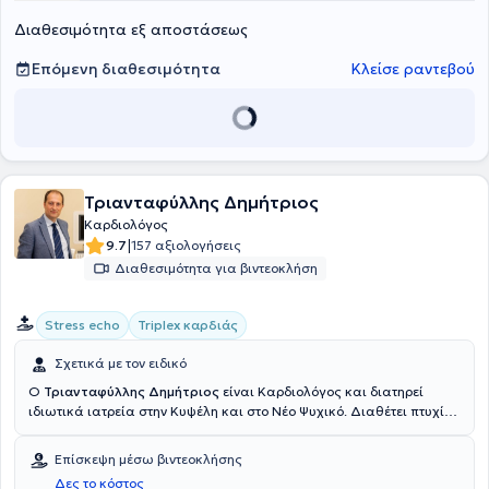
Διευθυντής για 4 έτη στην Καρδιολογική Κλινική του Γενικού
Διαθεσιμότητα εξ αποστάσεως
Νοσοκομείου Χαλκιδικής. Στο ιδιωτικό του ιατρείο προσφέρει
πλήθος υπηρεσιών, σεβόμενος τις ανάγκες εκάστοτε ασθενούς.
Επόμενη διαθεσιμότητα
Κλείσε ραντεβού
Τριανταφύλλης Δημήτριος
Καρδιολόγος
|
9.7
157 αξιολογήσεις
Διαθεσιμότητα για βιντεοκλήση
Stress echo
Triplex καρδιάς
Σχετικά με τον ειδικό
Ο
Τριανταφύλλης Δημήτριος
είναι Καρδιολόγος και διατηρεί
ιδιωτικά ιατρεία στην Κυψέλη και στο Νέο Ψυχικό. Διαθέτει πτυχίο
ιατρικής από το Πανεπιστήμιο Ιωαννίνων με μετεκπαίδευση στην
Υπερηχοκαρδιογραφία (stress echo, διοισοφάγειες μελέτες,
Επίσκεψη μέσω βιντεοκλήσης
τρισδιάστατη απεικόνιση) από το Ιπποκράτειο Νοσοκομείο Αθηνών
Δες το κόστος