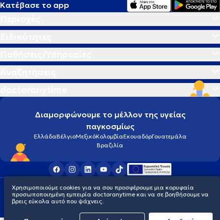
Κατέβασε το app
Περιοχές
Ειδικότητες
Παθήσεις/Υπηρεσίες
Αναζητήσεις
doctoranytime
Διαμορφώνουμε το μέλλον της υγείας
παγκοσμίως
Ελλάδα
Βέλγιο
Μεξικό
Κολομβία
Εκουαδόρ
Γουατεμάλα
Βραζιλία
Χρησιμοποιούμε cookies για να σου προσφέρουμε μια κορυφαία
Οροι χρήσης
Cookies
Πολιτική προστασίας προσωπικού απορρήτου
προσωποποιημένη εμπειρία doctoranytime και να σε βοηθήσουμε να
© 2026 doctoranytime
βρεις εύκολα αυτό που ψάχνεις.