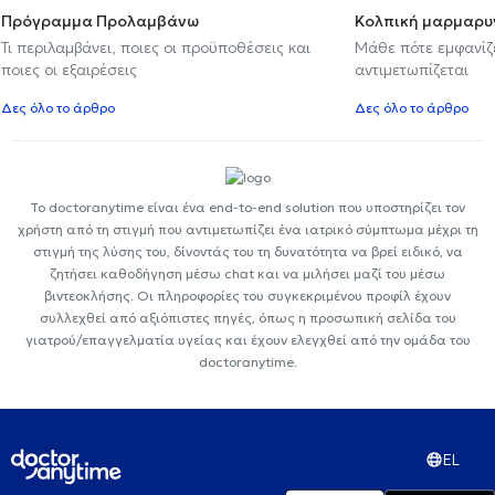
Πρόγραμμα Προλαμβάνω
Κολπική μαρμαρυ
Τι περιλαμβάνει, ποιες οι προϋποθέσεις και
Μάθε πότε εμφανίζε
ποιες οι εξαιρέσεις
αντιμετωπίζεται
Δες όλο το άρθρο
Δες όλο το άρθρο
Το doctoranytime είναι ένα end-to-end solution που υποστηρίζει τον
χρήστη από τη στιγμή που αντιμετωπίζει ένα ιατρικό σύμπτωμα μέχρι τη
στιγμή της λύσης του, δίνοντάς του τη δυνατότητα να βρεί ειδικό, να
ζητήσει καθοδήγηση μέσω chat και να μιλήσει μαζί του μέσω
βιντεοκλήσης. Οι πληροφορίες του συγκεκριμένου προφίλ έχουν
συλλεχθεί από αξιόπιστες πηγές, όπως η προσωπική σελίδα του
γιατρού/επαγγελματία υγείας και έχουν ελεγχθεί από την ομάδα του
doctoranytime.
EL