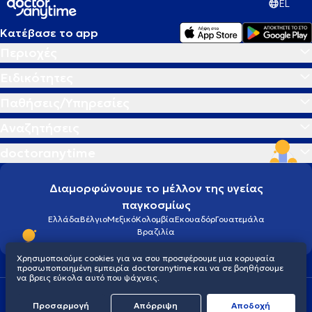
EL
Κατέβασε το app
Περιοχές
Ειδικότητες
Παθήσεις/Υπηρεσίες
Αναζητήσεις
doctoranytime
Διαμορφώνουμε το μέλλον της υγείας
παγκοσμίως
Ελλάδα
Βέλγιο
Μεξικό
Κολομβία
Εκουαδόρ
Γουατεμάλα
Βραζιλία
Χρησιμοποιούμε cookies για να σου προσφέρουμε μια κορυφαία
προσωποποιημένη εμπειρία doctoranytime και να σε βοηθήσουμε
να βρεις εύκολα αυτό που ψάχνεις.
Οροι χρήσης
Cookies
Πολιτική προστασίας προσωπικού απορρήτου
Προσαρμογή
Απόρριψη
Aποδοχή
© 2026 doctoranytime