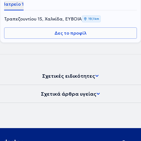
Ιατρείο 1
υπηρεσίες όπως, πλήρη καρδιολογικό έλεγχο, τεστ κοπώσεως,
έγχρωμο υπέρηχο, triplex καρδιάς και holter ρυθμού και πίεσης.
Τραπεζουντίου 15, Χαλκίδα, ΕΥΒΟΙΑ
19,1 km
Δες το προφίλ
Σχετικές ειδικότητες
Σχετικά άρθρα υγείας