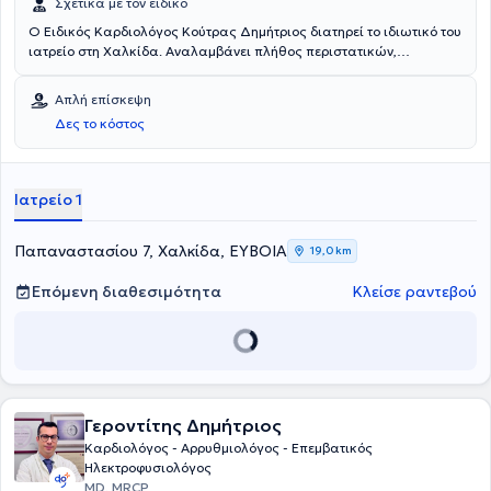
Σχετικά με τον ειδικό
Ο Ειδικός Καρδιολόγος Κούτρας Δημήτριος διατηρεί το ιδιωτικό του
ιατρείο στη Χαλκίδα. Αναλαμβάνει πλήθος περιστατικών,
αξιοποιωντας την επιστημονική του αρτιότητα και έχοντας πάντα
στο επίκεντρο την καλύτερη δυνατή εξυπηρέτηση των αναγκών κάθε
Απλή επίσκεψη
ασθενούς. Ενδεικτικά στο ιατρείο του παρέχονται υπηρεσίες όπως:
Δες το κόστος
Holter πίεσης, Triplex, Ηλεκτροκαρδιογράφημα, Αντιμετώπιση
αρρυθμιών, Προεγχειρητικός καρδιολογικός έλεγχος
Ιατρείο 1
Παπαναστασίου 7, Χαλκίδα, ΕΥΒΟΙΑ
19,0 km
Επόμενη διαθεσιμότητα
Κλείσε ραντεβού
Γεροντίτης Δημήτριος
Καρδιολόγος - Αρρυθμιολόγος - Επεμβατικός
Ηλεκτροφυσιολόγος
MD, MRCP