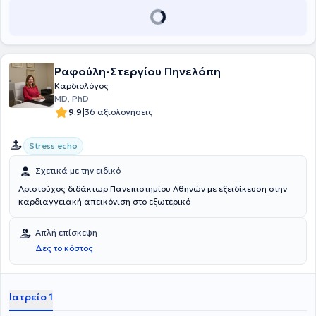
συνέδρια, ενώ διαθέτει σημαντική ερευνητική εμπειρία σε
συνεργασία με την Α’ Πανεπιστημιακή Καρδιολογική Κλινική του
Γενικού Νοσοκομείου Αθηνών "Ιπποκράτειο". Τέλος, ο γιατρός είναι
μέλος του Ιατρικού Συλλόγου Αθηνών, της Ελληνικής και της
Ευρωπαϊκής Καρδιολογικής Εταιρείας.
Ραφούλη-Στεργίου Πηνελόπη
Καρδιολόγος
MD, PhD
|
9.9
36 αξιολογήσεις
Stress echo
Σχετικά με την ειδικό
Αριστούχος διδάκτωρ Πανεπιστημίου Αθηνών με εξειδίκευση στην
καρδιαγγειακή απεικόνιση στο εξωτερικό
Απλή επίσκεψη
Δες το κόστος
Ιατρείο 1