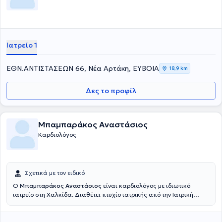
Ιατρείο 1
ΕΘΝ.ΑΝΤΙΣΤΑΣΕΩΝ 66, Νέα Αρτάκη, ΕΥΒΟΙΑ
18,9 km
Δες το προφίλ
Μπαμπαράκος Αναστάσιος
Καρδιολόγος
Σχετικά με τον ειδικό
Ο
Μπαμπαράκος Αναστάσιος
είναι καρδιολόγος με ιδιωτικό
ιατρείο στη Χαλκίδα. Διαθέτει πτυχίο ιατρικής από την Ιατρική
Σχολή του Εθνικού και Καποδιστριακού Πανεπιστημίου Αθηνών και
είναι τέως γιατρός της Καρδιολογικής Κλινικής του Νοσοκομείου
"Ευαγγελισμός". Τέλος, ο γιατρός στο ιατρείο του προσφέρει