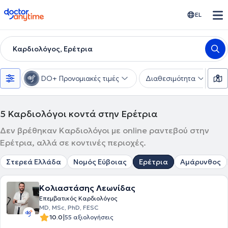
doctoranytime
EL
Καρδιολόγος, Ερέτρια
DO+ Προνομιακές τιμές
Διαθεσιμότητα
Υ
5
Καρδιολόγοι κοντά στην Ερέτρια
Δεν βρέθηκαν Καρδιολόγοι με online ραντεβού στην
Ερέτρια, αλλά σε κοντινές περιοχές.
Στερεά Ελλάδα
Νομός Εύβοιας
Ερέτρια
Αμάρυνθος
Κολιαστάσης Λεωνίδας
Επεμβατικός Καρδιολόγος
MD, MSc, PhD, FESC
|
10.0
55 αξιολογήσεις