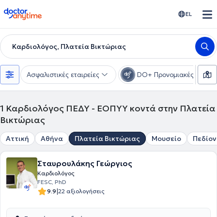
doctoranytime
EL
Καρδιολόγος, Πλατεία Βικτώριας
Ασφαλιστικές εταιρείες
DO+ Προνομιακές τιμές
1
Καρδιολόγος ΠΕΔΥ - ΕΟΠΥΥ κοντά στην Πλατεία
Βικτώριας
Αττική
Αθήνα
Πλατεία Βικτώριας
Μουσείο
Πεδίον
Σταυρουλάκης Γεώργιος
Καρδιολόγος
FESC, PhD
|
9.9
22 αξιολογήσεις