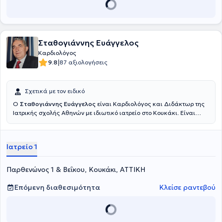
Σταθογιάννης Ευάγγελος
Καρδιολόγος
|
9.8
87 αξιολογήσεις
Σχετικά με τον ειδικό
Ο
Σταθογιάννης Ευάγγελος
είναι Καρδιολόγος και Διδάκτωρ της
Ιατρικής σχολής Αθηνών με ιδιωτικό ιατρείο στο Κουκάκι. Είναι
απόφοιτος της Στρατιωτικής Ιατρικής σχολής του Αριστοτελείου
Πανεπιστημίου Αθηνών. Ακολούθως, ειδικεύτηκε στην Παθολογία
και στην Καρδιολογία στο ΓΝΑ Ιπποκράτειο και έχει μετεκπαιδευτεί
Ιατρείο 1
στην Καρδιολογία στο HARVARD MGH Hospital της Βοστώνης των
ΗΠΑ. Διαθέτει πολυετή εμπειρία στην Καρδιολογία, έχοντας
εργαστεί στο Αμερικανικό νοσοκομείο της Μον Βελγίου αλλά και ως
Παρθενώνος 1 & Βεΐκου, Κουκάκι, ΑΤΤΙΚΗ
Διευθυντής της Καρδιολογικής Κλινικής του 251 ΓΝΑ και, στη
συνέχεια, Διευθυντής του νοσοκομείου. Τέλος, δημιούργησε το
Επόμενη διαθεσιμότητα
Κλείσε ραντεβού
Δημοτικό Πολυϊατρείο του δήμου Παπάγου και αναβάθμισε το
Δημοτικό Πολυϊατρείο του δήμου Χολαργού.