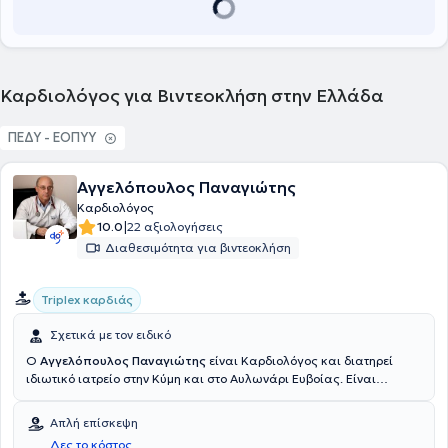
Καρδιολόγος για Βιντεοκλήση στην Ελλάδα
ΠΕΔΥ - ΕΟΠΥΥ
Αγγελόπουλος Παναγιώτης
Καρδιολόγος
|
10.0
22 αξιολογήσεις
Διαθεσιμότητα για βιντεοκλήση
Triplex καρδιάς
Σχετικά με τον ειδικό
Ο
Αγγελόπουλος Παναγιώτης
είναι Καρδιολόγος και διατηρεί
ιδιωτικό ιατρείο στην Κύμη και στο Αυλωνάρι Ευβοίας. Είναι
πτυχιούχος της Σχολής Επιστημών Υγείας του Εθνικού &
Καποδιστριακού Πανεπιστημίου Αθηνών καθώς και Διδάκτορας
Απλή επίσκεψη
Ιατρικής του προαναφερθέντος πανεπιστημίου. Στο πλαίσιο της
Δες το κόστος