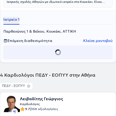
Ιατρικής σχολής Αθηνών με ιδιωτικό ιατρείο στο Κουκάκι. Είναι
απόφοιτος της Στρατιωτικής Ιατρικής σχολής του Αριστοτελείου
Πανεπιστημίου Αθηνών. Ακολούθως, ειδικεύτηκε στην Παθολογία
και στην Καρδιολογία στο ΓΝΑ Ιπποκράτειο και έχει μετεκπαιδευτεί
Ιατρείο 1
στην Καρδιολογία στο HARVARD MGH Hospital της Βοστώνης των
ΗΠΑ. Διαθέτει πολυετή εμπειρία στην Καρδιολογία, έχοντας
εργαστεί στο Αμερικανικό νοσοκομείο της Μον Βελγίου αλλά και ως
Παρθενώνος 1 & Βεΐκου, Κουκάκι, ΑΤΤΙΚΗ
Διευθυντής της Καρδιολογικής Κλινικής του 251 ΓΝΑ και, στη
συνέχεια, Διευθυντής του νοσοκομείου. Τέλος, δημιούργησε το
Επόμενη διαθεσιμότητα
Κλείσε ραντεβού
Δημοτικό Πολυϊατρείο του δήμου Παπάγου και αναβάθμισε το
Δημοτικό Πολυϊατρείο του δήμου Χολαργού.
4
Καρδιολόγοι ΠΕΔΥ - ΕΟΠΥΥ στην Αθήνα
ΠΕΔΥ - ΕΟΠΥΥ
Λειβαδίτης Γεώργιος
Καρδιολόγος
|
9.7
368 αξιολογήσεις