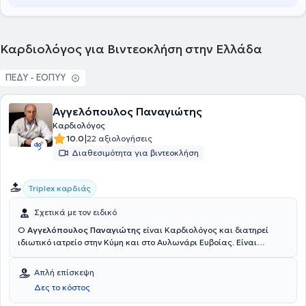
Καρδιολόγος για Βιντεοκλήση στην Ελλάδα
ΠΕΔΥ - ΕΟΠΥΥ
Αγγελόπουλος Παναγιώτης
Καρδιολόγος
|
10.0
22 αξιολογήσεις
Διαθεσιμότητα για βιντεοκλήση
Triplex καρδιάς
Σχετικά με τον ειδικό
Ο
Αγγελόπουλος Παναγιώτης
είναι Καρδιολόγος και διατηρεί
ιδιωτικό ιατρείο στην Κύμη και στο Αυλωνάρι Ευβοίας. Είναι
πτυχιούχος της Σχολής Επιστημών Υγείας του Εθνικού &
Καποδιστριακού Πανεπιστημίου Αθηνών καθώς και Διδάκτορας
Απλή επίσκεψη
Ιατρικής του προαναφερθέντος πανεπιστημίου. Στο πλαίσιο της
Δες το κόστος
ειδίκευσής, του εργάστηκε στην Α' Πανεπιστημιακή καρδιολογική
κλινική του Ιπποκράτειου Νοσοκομείου Αθηνών ενώ κατέχει