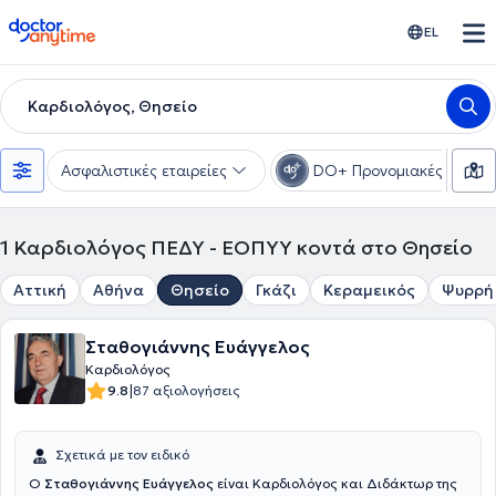
doctoranytime
EL
Καρδιολόγος, Θησείο
Ασφαλιστικές εταιρείες
DO+ Προνομιακές τιμές
1
Καρδιολόγος ΠΕΔΥ - ΕΟΠΥΥ κοντά στο Θησείο
Αττική
Αθήνα
Θησείο
Γκάζι
Κεραμεικός
Ψυρρή
Σταθογιάννης Ευάγγελος
Καρδιολόγος
|
9.8
87 αξιολογήσεις
Σχετικά με τον ειδικό
Ο
Σταθογιάννης Ευάγγελος
είναι Καρδιολόγος και Διδάκτωρ της