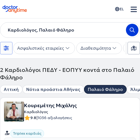
doctoranytime
EL
Καρδιολόγος, Παλαιό Φάληρο
Ασφαλιστικές εταιρείες
Διαθεσιμότητα
Υπηρε
2
Καρδιολόγοι ΠΕΔΥ - ΕΟΠΥΥ κοντά στο Παλαιό
Φάληρο
Αττική
Νότια προάστια Αθήνας
Παλαιό Φάληρο
Άλι
Κουρεμέτης Μιχάλης
Καρδιολόγος
|
9.8
1036 αξιολογήσεις
Triplex καρδιάς