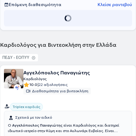
μέλος του Ιατρικού Συλλόγου Αθηνών και της Ελληνικής
Επόμενη διαθεσιμότητα
Κλείσε ραντεβού
Καρδιολογικής Εταιρείας.
Καρδιολόγος για Βιντεοκλήση στην Ελλάδα
ΠΕΔΥ - ΕΟΠΥΥ
Αγγελόπουλος Παναγιώτης
Καρδιολόγος
|
10.0
22 αξιολογήσεις
Διαθεσιμότητα για βιντεοκλήση
Triplex καρδιάς
Σχετικά με τον ειδικό
Ο
Αγγελόπουλος Παναγιώτης
είναι Καρδιολόγος και διατηρεί
ιδιωτικό ιατρείο στην Κύμη και στο Αυλωνάρι Ευβοίας. Είναι