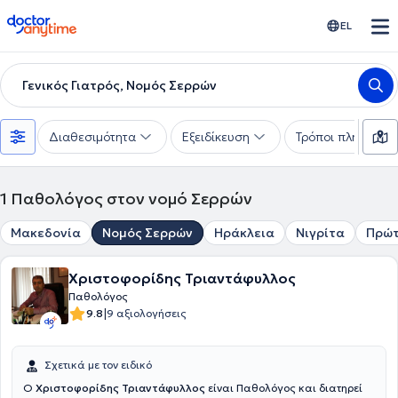
doctoranytime
EL
Γενικός Γιατρός, Νομός Σερρών
Διαθεσιμότητα
Εξειδίκευση
Τρόποι πληρωμής
1
Παθολόγος στον νομό Σερρών
Μακεδονία
Νομός Σερρών
Ηράκλεια
Νιγρίτα
Πρώ
Χριστοφορίδης Τριαντάφυλλος
Παθολόγος
|
9.8
9 αξιολογήσεις
Σχετικά με τον ειδικό
Ο
Χριστοφορίδης Τριαντάφυλλος
είναι Παθολόγος και διατηρεί