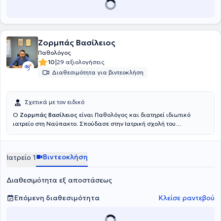
μέλος της Ιατρικής Εταιρείας Παθολογίας και άλλων ιατρικών
εταιρειών.
Ζορμπάς Βασίλειος
Παθολόγος
|
10
29 αξιολογήσεις
Διαθεσιμότητα για βιντεοκλήση
Σχετικά με τον ειδικό
Ο
Ζορμπάς Βασίλειος
είναι Παθολόγος και διατηρεί ιδιωτικό
ιατρείο στη Ναύπακτο. Σπούδασε στην Ιατρική σχολή του
Δημοκρίτειου Πανεπιστημίου Θράκης και ακολούθως υπηρέτησε
ως Ιατρός υπηρεσίας υπαίθρου στο Γενικό Νοσοκομείο
Μεσολογγίου - Κέντρο Υγείας Ναυπάκτου - Περιφερικό Ιατρείο
Βιντεοκλήση
Ιατρείο 1
Πλατάνου . Ειδικεύτηκε στην Παθολογία στο Πανεπιστημιακό Γενικό
Νοσοκομείο Πατρών και μετεκπαιδεύτηκε στην Κλινική Ηπατολογία
κατόπιν συμμετοχής στο 16ο σχολείο της Ελληνικής Εταιρείας
Διαθεσιμότητα εξ αποστάσεως
Μελέτης Ήπατος
Επόμενη διαθεσιμότητα
Κλείσε ραντεβού