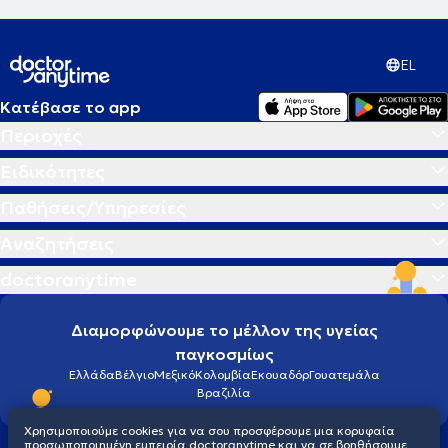
EL
Κατέβασε το app
Περιοχές
Ειδικότητες
Παθήσεις/Υπηρεσίες
Αναζητήσεις
doctoranytime
Διαμορφώνουμε το μέλλον της υγείας
παγκοσμίως
Ελλάδα
Βέλγιο
Μεξικό
Κολομβία
Εκουαδόρ
Γουατεμάλα
Βραζιλία
Χρησιμοποιούμε cookies για να σου προσφέρουμε μια κορυφαία
προσωποποιημένη εμπειρία doctoranytime και να σε βοηθήσουμε