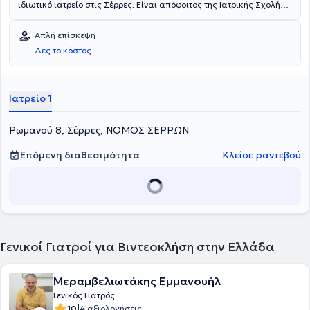
ιδιωτικό ιατρείο στις Σέρρες. Είναι απόφοιτος της Ιατρικής Σχολής
του Αριστοτελείου Πανεπιστημίου Θεσσαλονίκης και ειδικεύτηκε
στην Παθολογία, στο Γενικό Νοσοκομείο Σερρών και στο
Απλή επίσκεψη
Πανεπιστημιακό Γενικό Νοσοκομείο Θεσσαλονίκης. Παράλληλα με
Δες το κόστος
το ιδιωτικό του ιατρείο, είναι υπεύθυνος της Μονάδας Χρόνιων
Παθήσεων της Κωστοπούλειος Στέγης. Τέλος, αποτελεί μέλος του
Ιατρικού Συλλόγου Σερρών και έχει παρακολουθήσει πλήθος
συνεδρίων στην Ελλάδα και το εξωτερικό.
Ιατρείο 1
Ρωμανού 8, Σέρρες, ΝΟΜΟΣ ΣΕΡΡΩΝ
Επόμενη διαθεσιμότητα
Κλείσε ραντεβού
Γενικοί Γιατροί για Βιντεοκλήση στην Ελλάδα
Μεραμβελιωτάκης Εμμανουήλ
Γενικός Γιατρός
|
10
4 αξιολογήσεις