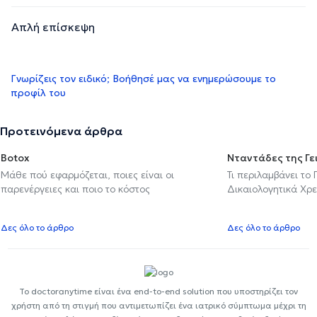
Απλή επίσκεψη
Γνωρίζεις τον ειδικό; Βοήθησέ μας να ενημερώσουμε το
προφίλ του
Προτεινόμενα άρθρα
Botox
Νταντάδες της Γε
Μάθε πού εφαρμόζεται, ποιες είναι οι
Τι περιλαμβάνει το
παρενέργειες και ποιο το κόστος
Δικαιολογητικά Χρε
Δες όλο το άρθρο
Δες όλο το άρθρο
Το doctoranytime είναι ένα end-to-end solution που υποστηρίζει τον
χρήστη από τη στιγμή που αντιμετωπίζει ένα ιατρικό σύμπτωμα μέχρι τη