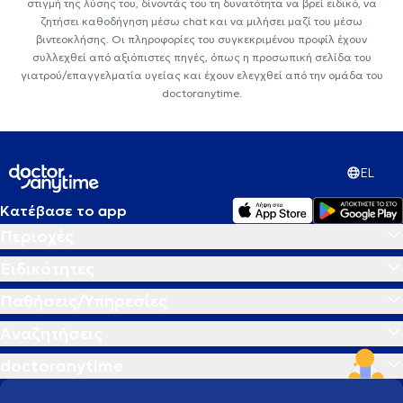
στιγμή της λύσης του, δίνοντάς του τη δυνατότητα να βρεί ειδικό, να
ζητήσει καθοδήγηση μέσω chat και να μιλήσει μαζί του μέσω
βιντεοκλήσης. Οι πληροφορίες του συγκεκριμένου προφίλ έχουν
συλλεχθεί από αξιόπιστες πηγές, όπως η προσωπική σελίδα του
γιατρού/επαγγελματία υγείας και έχουν ελεγχθεί από την ομάδα του
doctoranytime.
EL
Κατέβασε το app
Περιοχές
Ειδικότητες
Παθήσεις/Υπηρεσίες
Αναζητήσεις
doctoranytime