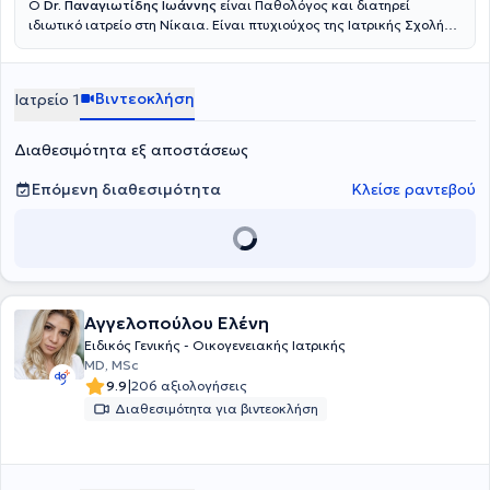
Ο
Dr. Παναγιωτίδης Ιωάννης
είναι Παθολόγος και διατηρεί
ιδιωτικό ιατρείο στη Νίκαια. Είναι πτυχιούχος της Ιατρικής Σχολής
του Εθνικού και Καποδιστριακού Πανεπιστημίου Αθηνών και
ακολούθως ειδικεύθηκε στην Παθολογία στη θεραπευτική κλινική
του Πανεπιστημίου Αθηνών, στο Γενικό Νοσοκομείο Αθηνών
Βιντεοκλήση
Ιατρείο 1
"Αλεξάνδρα". Τέλος, ο γιατρός συνεργάζεται με τη Cosmoclinic και
στο ιδιωτικό του ιατρείο προσφέρει πλήθος υπηρεσιών,
εξατομικευμένες για τις ανάγκες εκάστοτε ασθενούς.
Διαθεσιμότητα εξ αποστάσεως
Επόμενη διαθεσιμότητα
Κλείσε ραντεβού
Αγγελοπούλου Ελένη
Ειδικός Γενικής - Οικογενειακής Ιατρικής
MD, MSc
|
9.9
206 αξιολογήσεις
Διαθεσιμότητα για βιντεοκλήση