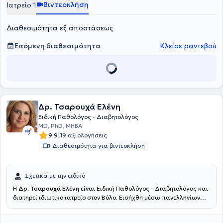
Βιντεοκλήση
Ιατρείο 1
Διαθεσιμότητα εξ αποστάσεως
Επόμενη διαθεσιμότητα
Κλείσε ραντεβού
Δρ. Τσαρουχά Ελένη
Ειδική Παθολόγος - Διαβητολόγος
MD, PhD, MHBA
|
9.9
19 αξιολογήσεις
Διαθεσιμότητα για βιντεοκλήση
Σχετικά με την ειδικό
Η
Δρ. Τσαρουχά Ελένη
είναι Ειδική Παθολόγος - Διαβητολόγος και
διατηρεί ιδιωτικό ιατρείο στον Βόλο. Εισήχθη μέσω πανελληνίων
εξετάσεων στην Ιατρική Σχολή του Εθνικού και Καποδιστριακού
Πανεπιστημίου Αθηνών, από την οποία αποφοίτησε μετά από την