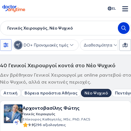
doctoranytime
EL
Γενικός Χειρουργός, Νέο Ψυχικό
DO+ Προνομιακές τιμές
Διαθεσιμότητα
Υ
40
Γενικοί Χειρουργοί κοντά στο Νέο Ψυχικό
Δεν βρέθηκαν Γενικοί Χειρουργοί με online ραντεβού στο
Νέο Ψυχικό, αλλά σε κοντινές περιοχές.
Αττική
Βόρεια προάστια Αθήνας
Νέο Ψυχικό
Πεντάγ
Αρχοντοβασίλης Φώτης
Γενικός Χειρουργός
Επίκουρος Καθηγητής, MSc, PhD, FACS
|
9.9
296 αξιολογήσεις