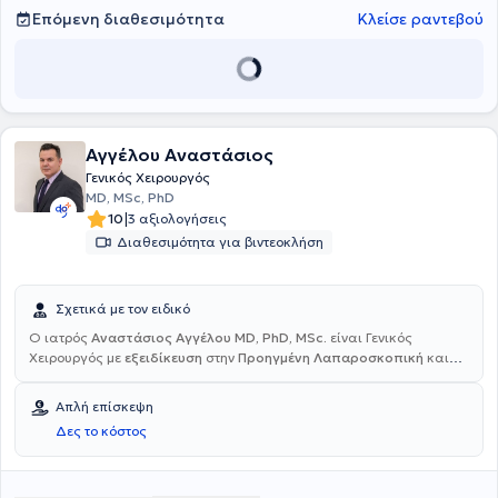
Επόμενη διαθεσιμότητα
Κλείσε ραντεβού
Αγγέλου Αναστάσιος
Γενικός Χειρουργός
MD, MSc, PhD
|
10
3 αξιολογήσεις
Διαθεσιμότητα για βιντεοκλήση
Σχετικά με τον ειδικό
Ο ιατρός
Αναστάσιος Αγγέλου MD, PhD, MSc.
είναι Γενικός
Χειρουργός με
εξειδίκευση
στην
Προηγμένη Λαπαροσκοπική
και
Ρομποτική Χειρουργική
και στις ελάχιστα επεμβατικές τεχνικές
καθώς και στην
Επείγουσα Χειρουργική
. Είναι αριστούχος
Απλή επίσκεψη
Διδάκτωρ της Ιατρικής Σχολής του Εθνικού και Καποδιστριακού
Δες το κόστος
Πανεπιστημίου Αθηνών. Έχει μετεκπαιδευτεί σε κορυφαία κέντρα
του εξωτερικού μεταξύ των οποίων το Cleveland Clinic Foundation,
Ohio State. Διαθέτει ιατρείο στην Αγία Παρασκευή και
πραγματοποιεί επεμβάσεις σε ιδιωτικά νοσοκομεία των Αθηνών.