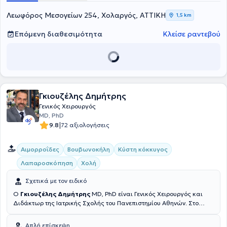
Λεωφόρος Μεσογείων 254, Χολαργός, ΑΤΤΙΚΗ
1,5 km
Επόμενη διαθεσιμότητα
Κλείσε ραντεβού
Γκιουζέλης Δημήτρης
Γενικός Χειρουργός
MD, PhD
|
9.8
72 αξιολογήσεις
Αιμορροΐδες
Βουβωνοκήλη
Κύστη κόκκυγος
Λαπαροσκόπηση
Χολή
Σχετικά με τον ειδικό
Ο
Γκιουζέλης Δημήτρης
MD, PhD είναι Γενικός Χειρουργός και
Διδάκτωρ της Ιατρικής Σχολής του Πανεπιστημίου Αθηνών. Στο
ιατρείο του γενικού χειρουργού κάθε ασθενής έχει τη δυνατότητα να
ενημερωθεί για παθήσεις που αφορούν τη Χειρουργική των
Απλή επίσκεψη