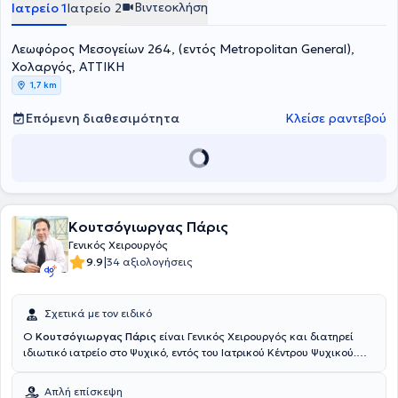
Βιντεοκλήση
Ιατρείο 1
Ιατρείο 2
Τέλος, ο γιατρός ανήκει στους SOS ιατρούς.
Λεωφόρος Μεσογείων 264, (εντός Metropolitan General),
Χολαργός, ΑΤΤΙΚΗ
1,7 km
Επόμενη διαθεσιμότητα
Κλείσε ραντεβού
Κουτσόγιωργας Πάρις
Γενικός Χειρουργός
|
9.9
34 αξιολογήσεις
Σχετικά με τον ειδικό
Ο
Κουτσόγιωργας Πάρις
είναι Γενικός Χειρουργός και διατηρεί
ιδιωτικό ιατρείο στο Ψυχικό, εντός του Ιατρικού Κέντρου Ψυχικού.
Είναι πτυχιούχος της Ιατρικής Σχολής του Αριστοτελείου
Πανεπιστημίου Θεσσαλονίκης και ολοκλήρωσε την ειδικότητά του
Απλή επίσκεψη