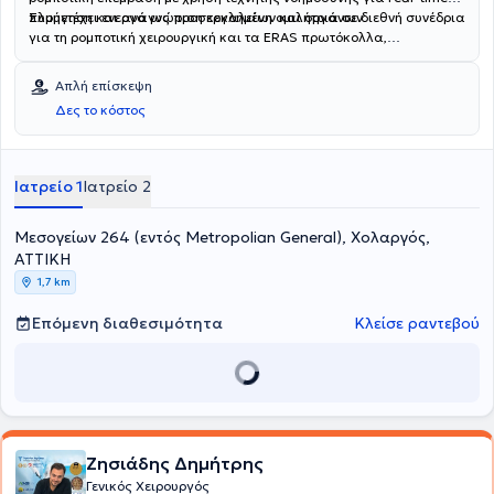
πλοήγηση και αναγνώριση εργαλείων και οργάνων.
Συμμετέχει ενεργά ως προσκεκλημένη ομιλήτρια σε διεθνή συνέδρια
για τη ρομποτική χειρουργική και τα ERAS πρωτόκολλα,
συμβάλλοντας στην εξέλιξη της ρομποτικής χειρουργικής
χειρουργικής παγκοσμίως.
Απλή επίσκεψη
Δες το κόστος
Ιατρείο 1
Ιατρείο 2
Μεσογείων 264 (εντός Metropolian General), Χολαργός,
ΑΤΤΙΚΗ
1,7 km
Επόμενη διαθεσιμότητα
Κλείσε ραντεβού
Ζησιάδης Δημήτρης
Γενικός Χειρουργός