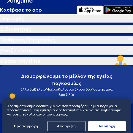
Κατέβασε το app
Περιοχές
Ειδικότητες
Παθήσεις/Υπηρεσίες
Αναζητήσεις
doctoranytime
Διαμορφώνουμε το μέλλον της υγείας
παγκοσμίως
Ελλάδα
Βέλγιο
Μεξικό
Κολομβία
Εκουαδόρ
Γουατεμάλα
Βραζιλία
Χρησιμοποιούμε cookies για να σου προσφέρουμε μια κορυφαία
προσωποποιημένη εμπειρία doctoranytime και να σε βοηθήσουμε
να βρεις εύκολα αυτό που ψάχνεις.
Οροι χρήσης
Cookies
Πολιτική προστασίας προσωπικού απορρήτου
Προσαρμογή
Απόρριψη
Aποδοχή
© 2026 doctoranytime