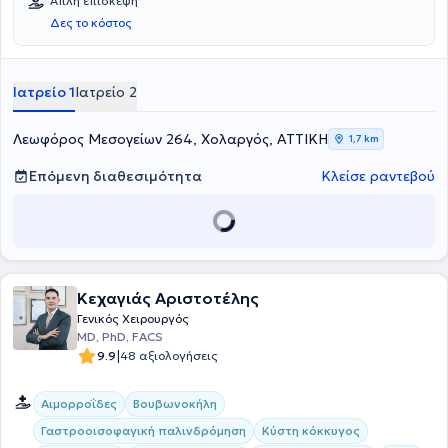
Απλή επίσκεψη
Δες το κόστος
Ιατρείο 1
Ιατρείο 2
Λεωφόρος Μεσογείων 264, Χολαργός, ΑΤΤΙΚΗ
1,7 km
Επόμενη διαθεσιμότητα
Κλείσε ραντεβού
Κεχαγιάς Αριστοτέλης
Γενικός Χειρουργός
MD, PhD, FACS
|
9.9
48 αξιολογήσεις
Αιμορροΐδες
Βουβωνοκήλη
Γαστροοισοφαγική παλινδρόμηση
Κύστη κόκκυγος