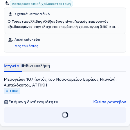
Λαπαροσκοπική χολοκυστεκτομή
Σχετικά με τον ειδικό
Ο
Τριανταφυλλίδης Αλέξανδρος
είναι
Γενικός χειρουργός
εξειδικευμένος στην ελάχιστα επεμβατική χειρουργική (MIS) και
διατηρεί ιδιωτικό ιατρείο στους Αμπελόκηπους
(εντός του
Νοσοκομείου Ερρίκος Ντυνάν). Είναι α
πόφοιτος του Αριστοτέλειου
Απλή επίσκεψη
Πανεπιστημίου Θεσσαλονίκης (ΑΠΘ) με μεταπτυχιακό στο Εθνικό
Δες το κόστος
και Καποδιστριακό Πανεπιστήμιο Αθηνών (ΕΚΠΑ). Ολοκλήρωσε την
ειδίκευσή του τόσο στην περιφέρεια (Δράμα) όσο και στην Αθήνα,
αποκτώντας εμπειρία στη λαπαροσκοπική και ελάχιστα
επεμβατική χειρουργική, ενώ έχει λάβει επιπλέον μετεκπαίδευση
Βιντεοκλήση
Ιατρείο 1
στη χειρουργική ογκολογία. Τέλος, ο ιατρός είναι τακτικό μέλος της
Ελληνικής Χειρουργικής Εταιρίας.
Μεσογείων 107 (εντός του Νοσοκομείου Ερρίκος Ντυνάν),
Αμπελόκηποι, ΑΤΤΙΚΗ
1,8 km
Επόμενη διαθεσιμότητα
Κλείσε ραντεβού