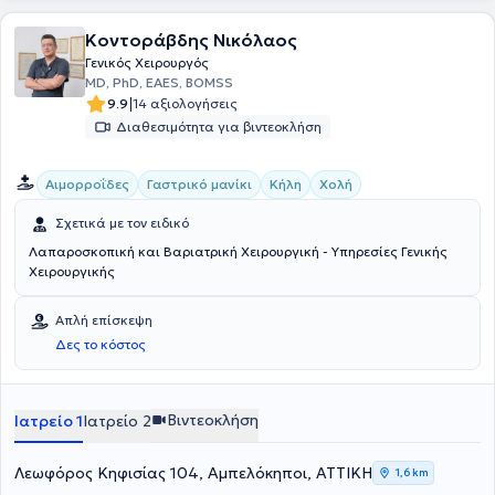
Κοντοράβδης Nικόλαος
Γενικός Χειρουργός
MD, PhD, EAES, BOMSS
|
9.9
14 αξιολογήσεις
Διαθεσιμότητα για βιντεοκλήση
Αιμορροΐδες
Γαστρικό μανίκι
Κήλη
Χολή
Σχετικά με τον ειδικό
Λαπαροσκοπική και Βαριατρική Χειρουργική - Υπηρεσίες Γενικής
Χειρουργικής
Απλή επίσκεψη
Δες το κόστος
Βιντεοκλήση
Ιατρείο 1
Ιατρείο 2
Λεωφόρος Κηφισίας 104, Αμπελόκηποι, ΑΤΤΙΚΗ
1,6 km