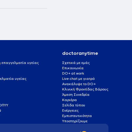
doctoranytime
 ή επαγγελματία υγείας
Σχετικά με εμάς
Επικοινωνία
DO+ at work
ελματία υγείας
Live chat με γιατρό
Ανακάλυψε το DO+
Κλινική Φροντίδας Βάρους
Άμεση Συνεδρία
Καριέρα
ΕΟΠΥΥ
Σελίδα τύπου
Q
Ενέργειες
ς
Εμπιστευτικότητα
Υποστηρίζουμε