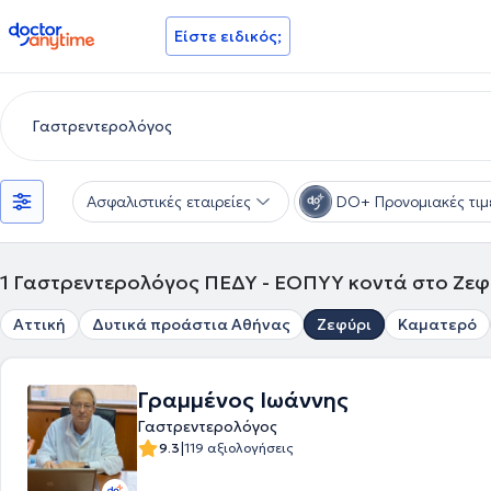
doctoranytime
Είστε ειδικός;
Ασφαλιστικές εταιρείες
DO+ Προνομιακές τιμ
1
Γαστρεντερολόγος ΠΕΔΥ - ΕΟΠΥΥ κοντά στο Ζεφ
Αττική
Δυτικά προάστια Αθήνας
Ζεφύρι
Καματερό
Γραμμένος Ιωάννης
Γαστρεντερολόγος
|
9.3
119 αξιολογήσεις