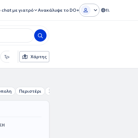
e chat με γιατρό
Ανακάλυψε το DO+
EL
Τρόποι πληρωμής
Χάρτης
Πρόσθετα φίλτρα
Γλώσσες
ύπολη
Περιστέρι
Σεπόλια
Χαϊδάρι
Θρακομακεδόνες
ΚΗ