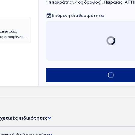
"Ιπποκράτης", 4ος όροφος), Πειραιάς, ΑΤΤ
Επόμενη διαθεσιμότητα
απευτικές
τας οισοφάγου
ς Κολίτιδα)
Κλείσε ραντεβού
χετικές ειδικότητες