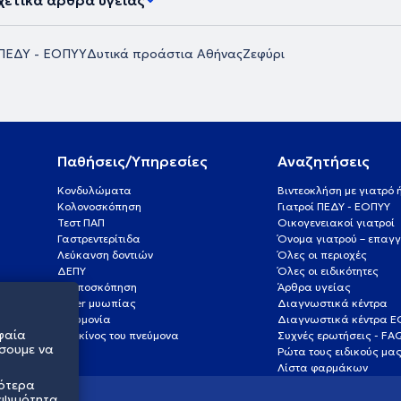
χετικά άρθρα υγείας
 ΠΕΔΥ - ΕΟΠΥΥ
Δυτικά προάστια Αθήνας
Ζεφύρι
Παθήσεις/Υπηρεσίες
Αναζητήσεις
Κονδυλώματα
Βιντεοκλήση με γιατρό
Κολονοσκόπηση
Γιατροί ΠΕΔΥ - ΕΟΠΥΥ
Τεστ ΠΑΠ
Οικογενειακοί γιατροί
Γαστρεντερίτιδα
Όνομα γιατρού – επαγγ
Λεύκανση δοντιών
Όλες οι περιοχές
ΔΕΠΥ
Όλες οι ειδικότητες
Κολποσκόπηση
Άρθρα υγείας
Laser μυωπίας
Διαγνωστικά κέντρα
Πνευμονία
Διαγνωστικά κέντρα 
φαία
Καρκίνος του πνεύμονα
Συχνές ερωτήσεις - FA
σουμε να
Ρώτα τους ειδικούς μα
Λίστα φαρμάκων
σότερα
εψιμότητα