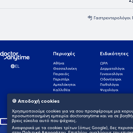
Σ
Γαστρεντερολόγοι
Περιοχές
Ειδικότητες
Αθήνα
ΩΡΛ
EL
Θεσσαλονίκη
Δερματολόγοι
Πειραιάς
Γυναικολόγοι
Περιστέρι
Οδοντίατροι
Αμπελόκηποι
Παθολόγοι
Καλλιθέα
Ψυχολόγοι
Πάτρα
Οφθαλμίατροι
🍪 Αποδοχή cookies
Γλυφάδα
Ενδοκρινολόγοι
Νίκαια
Ουρολόγοι
Χρησιμοποιούμε cookies για να σου προσφέρουμε μια κορυ
Νέα Σμύρνη
Καρδιολόγοι
προσωποποιημένη εμπειρία doctoranytime και να σε βοηθή
βρεις εύκολα αυτό που ψάχνεις.
Αναφορικά με τα cookies τρίτων (όπως Google), δες περισ
στην
Πολιτική Απορρήτου
. Επιπλέον, αναλύουμε την επισκ