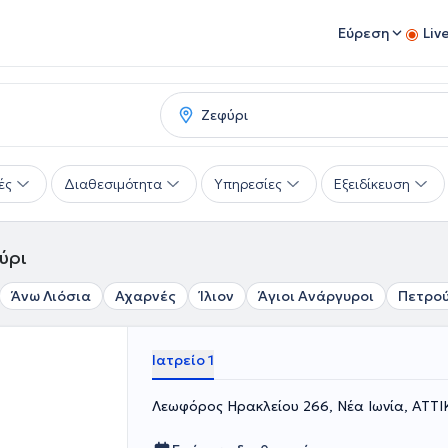
Εύρεση
Liv
ές
Διαθεσιμότητα
Υπηρεσίες
Εξειδίκευση
ύρι
Άνω Λιόσια
Αχαρνές
Ίλιον
Άγιοι Ανάργυροι
Πετρο
Ιατρείο 1
Λεωφόρος Ηρακλείου 266, Νέα Ιωνία, ΑΤΤΙ