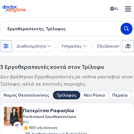
doctoranytime
EL
Εργοθεραπευτής, Τρίλοφος
Διαθεσιμότητα
Υπηρεσίες
Εξειδίκευση
3
Εργοθεραπευτές κοντά στον Τρίλοφο
Δεν βρέθηκαν Εργοθεραπευτές με online ραντεβού στον
Τρίλοφο, αλλά σε κοντινές περιοχές.
Νομός Θεσσαλονίκης
Τρίλοφος
Νέο Ρύσιο
Περαία
Πατερίτσα Ραφαηλία
Παιδιατρική Εργοθεραπεύτρια
BSc
|
10
1 αξιολόγηση
Διαθεσιμότητα για βιντεοκλήση