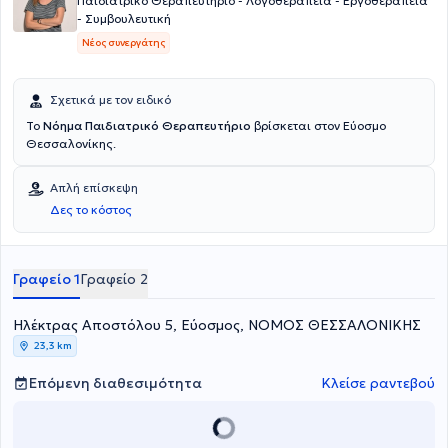
Παιδιατρικό Θεραπευτήριο - Λογοθεραπεία - Εργοθεραπεία
μέσω της συμμετοχής σε πανελλήνια ιατρικά συνέδρια. Τέλος, η
- Συμβουλευτική
ειδικός είναι μέλος του Πανελλήνιου Συλλόγου Εργοθεραπευτών.
Νέος συνεργάτης
Σχετικά με τον ειδικό
Το
Νόημα Παιδιατρικό Θεραπευτήριο
βρίσκεται στον Εύοσμο
Θεσσαλονίκης.
Απλή επίσκεψη
Δες το κόστος
Γραφείο 1
Γραφείο 2
Hλέκτρας Αποστόλου 5, Εύοσμος, ΝΟΜΟΣ ΘΕΣΣΑΛΟΝΙΚΗΣ
23,3 km
Επόμενη διαθεσιμότητα
Κλείσε ραντεβού