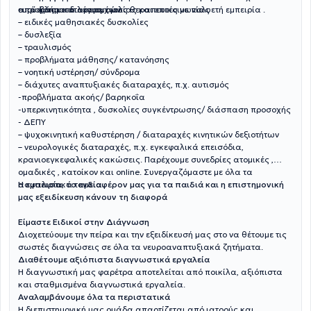
από άρτια καταρτισμένους θεραπευτές με πολυετή εμπειρία .
ευρύ φάσμα διαταραχών:
– προβλήματα λόγου, ομιλίας και επικοινωνίας
– ειδικές μαθησιακές δυσκολίες
– δυσλεξία
– τραυλισμός
– προβλήματα μάθησης/ κατανόησης
– νοητική υστέρηση/ σύνδρομα
– διάχυτες αναπτυξιακές διαταραχές, π.χ. αυτισμός
-προβλήματα ακοής/ βαρηκοΐα
-υπερκινητικότητα , δυσκολίες συγκέντρωσης/ διάσπαση προσοχής
- ΔΕΠΥ
– ψυχοκινητική καθυστέρηση / διαταραχές κινητικών δεξιοτήτων
– νευρολογικές διαταραχές, π.χ. εγκεφαλικά επεισόδια,
κρανιοεγκεφαλικές κακώσεις. Παρέχουμε συνεδρίες ατομικές ,
ομαδικές , κατοίκον και online. Συνεργαζόμαστε με όλα τα
ασφαλιστικά ταμεία.
Η εμπειρία, το ενδιαφέρον μας για τα παιδιά και η επιστημονική
μας εξειδίκευση κάνουν τη διαφορά
Είμαστε Ειδικοί στην Διάγνωση
Διοχετεύουμε την πείρα και την εξειδίκευσή μας στο να θέτουμε τις
σωστές διαγνώσεις σε όλα τα νευροαναπτυξιακά ζητήματα.
Διαθέτουμε αξιόπιστα διαγνωστικά εργαλεία
Η διαγνωστική μας φαρέτρα αποτελείται από ποικίλα, αξιόπιστα
και σταθμισμένα διαγνωστικά εργαλεία.
Αναλαμβάνουμε όλα τα περιστατικά
Η διεπιστημονική μας ομάδα απαρτίζεται από ιατρούς και