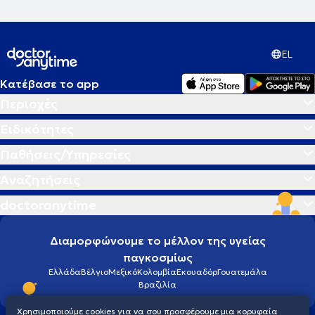
EL
Κατέβασε το app
Περιοχές
Ειδικότητες
Παθήσεις/Υπηρεσίες
Αναζητήσεις
doctoranytime
Διαμορφώνουμε το μέλλον της υγείας
παγκοσμίως
Ελλάδα
Βέλγιο
Μεξικό
Κολομβία
Εκουαδόρ
Γουατεμάλα
Βραζιλία
Χρησιμοποιούμε cookies για να σου προσφέρουμε μια κορυφαία