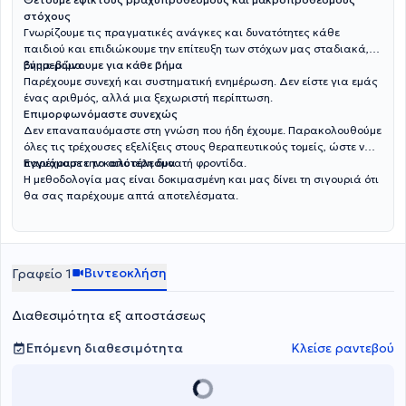
στόχους
Γνωρίζουμε τις πραγματικές ανάγκες και δυνατότητες κάθε
παιδιού και επιδιώκουμε την επίτευξη των στόχων μας σταδιακά,
βήμα-βήμα.
Ενημερώνουμε για κάθε βήμα
Παρέχουμε συνεχή και συστηματική ενημέρωση. Δεν είστε για εμάς
ένας αριθμός, αλλά μια ξεχωριστή περίπτωση.
Επιμορφωνόμαστε συνεχώς
Δεν επαναπαυόμαστε στη γνώση που ήδη έχουμε. Παρακολουθούμε
όλες τις τρέχουσες εξελίξεις στους θεραπευτικούς τομείς, ώστε να
παρέχουμε την καλύτερη δυνατή φροντίδα.
Εγγυόμαστε το αποτέλεσμα
Η μεθοδολογία μας είναι δοκιμασμένη και μας δίνει τη σιγουριά ότι
θα σας παρέχουμε απτά αποτελέσματα.
Βιντεοκλήση
Γραφείο 1
Διαθεσιμότητα εξ αποστάσεως
Επόμενη διαθεσιμότητα
Κλείσε ραντεβού