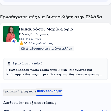
Εργοθεραπευτές για Βιντεοκλήση στην Ελλάδα
Παπαδρόσου Μαρία-Σοφία
Ειδικός Παιδαγωγός
BSc, MSc, PhDc
|
10
46 αξιολογήσεις
Διαθεσιμότητα για βιντεοκλήση
Σχετικά με την ειδικό
Η
Παπαδρόσου Μαρία Σοφία
είναι
Ειδική Παιδαγωγό
ς και
Καθηγήτρια Ψυχολογίας με ειδίκευση στην Ψυχοδυναμική και τη
Νευροφυσιολογία, στο UniOpen και διατηρεί ιδιωτικό χώρο στη
Κηφισιά. Έχει εκπροσωπήσει την Ελλάδα στο εξωτερικό μέσα από
ομιλίες και συνεργασίες σε πανεπιστήμια και συνέδρια στην
Βιντεοκλήση
Γραφείο 1
Γραφείο 2
Αγγλία και τη Γερμανία, μεταφέροντας τη φωνή της ελληνικής
επιστήμης σε διεθνές επίπεδο. Το όραμά της για μια σύγχρονη,
προσβάσιμη και ουσιαστική εκπαίδευση, την οδήγησε στη
Διαθεσιμότητα εξ αποστάσεως
δημιουργία της πλατφόρμας ELITEutoring.gr, έναν σύγχρονο,
προσβάσιμο και ουσιαστικό χώρο μάθησης που ανταποκρίνεται