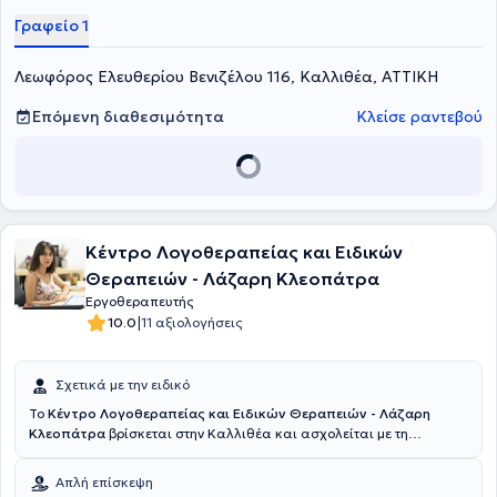
Γραφείο 1
Λεωφόρος Ελευθερίου Βενιζέλου 116, Καλλιθέα, ΑΤΤΙΚΗ
Επόμενη διαθεσιμότητα
Κλείσε ραντεβού
Κέντρο Λογοθεραπείας και Ειδικών
Θεραπειών - Λάζαρη Κλεοπάτρα
Εργοθεραπευτής
|
10.0
11 αξιολογήσεις
Σχετικά με την ειδικό
Το
Κέντρο Λογοθεραπείας και Ειδικών Θεραπειών - Λάζαρη
Κλεοπάτρα
βρίσκεται στην Καλλιθέα και ασχολείται με τη
Λογοθεραπεία, την Εργοθεραπεία, ενώ διαθέτει Ειδικό Παιδαγωγό
και Ψυχολόγο - Ψυχοθεραπευτή. Υπεύθυνη του κέντρου είναι η
Απλή επίσκεψη
Λάζαρη Κλεοπάτρα και είναι Λογοθεραπεύτρια. Διαθέτει πτυχίο