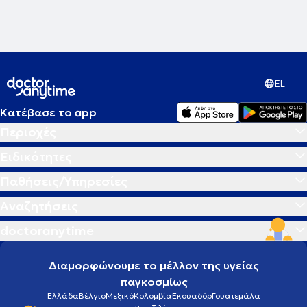
ατόμων και καταστάσεων.
EL
Κατέβασε το app
Περιοχές
Ειδικότητες
Παθήσεις/Υπηρεσίες
Αναζητήσεις
doctoranytime
Διαμορφώνουμε το μέλλον της υγείας
παγκοσμίως
Ελλάδα
Βέλγιο
Μεξικό
Κολομβία
Εκουαδόρ
Γουατεμάλα