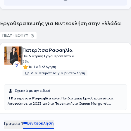
Εργοθεραπευτής για Βιντεοκλήση στην Ελλάδα
ΠΕΔΥ - ΕΟΠΥΥ
Πατερίτσα Ραφαηλία
Παιδιατρική Εργοθεραπεύτρια
BSc
|
10
1 αξιολόγηση
Διαθεσιμότητα για βιντεοκλήση
Σχετικά με την ειδικό
Η
Πατερίτσα Ραφαηλία
είναι Παιδιατρική Εργοθεραπεύτρια.
Αποφοίτησε το 2023 από το Πανεπιστήμιο Q
ueen Margaret
University
της Σκωτίας και είναι μέλος του Πανελληνίου Συλλόγου
Εργοθεραπευτών. Διαθέτει επαγγελματική εμπειρία ως
παιδιατρική εργοθεραπεύτρια και έχει τη χαρά να συνεργάζεται με
Βιντεοκλήση
Γραφείο 1
παιδιά και εφήβους. Διαθέτει εμπειρία με παιδιά που
αντιμετωπίζουν αναπτυξιακές και νευροαναπτυξιακές δυσκολίες,