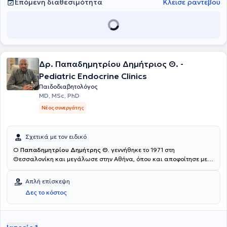
Επόμενη διαθεσιμότητα
Κλείσε ραντεβού
Δρ. Παπαδημητρίου Δημήτριος Θ. -
Pediatric Endocrine Clinics
Παιδοδιαβητολόγος
MD, MSc, PhD
Νέος συνεργάτης
Σχετικά με τον ειδικό
Ο
Παπαδημητρίου Δημήτρης Θ.
γεννήθηκε το 1971 στη
Θεσσαλονίκη και μεγάλωσε στην Αθήνα, όπου και αποφοίτησε με
άριστα από τη Βαρβάκειο Πρότυπο Σχολή. Πήρε το πτυχίο της
Ιατρικής, την Ειδικότητα της Παιδιατρικής και την Διδακτορική του
Απλή επίσκεψη
Διατριβή στην Παιδοενδοκρινολογία στο Πανεπιστήμιο Πατρών.
Δες το κόστος
Μετεκπαιδεύτηκε επί 4ετία στην Παιδιατρική Ενδοκρινολογία.
Έλαβε διετές Μεταπτυχιακό (DIU) στην Παιδιατρική Ενδοκρινολογία
και Διαβητολογία από το Πανεπιστήμιο Paris V, με κλινική
εκπαίδευση στο Πανεπιστημιακό Παιδιατρικό Νοσοκομείο St