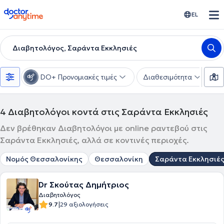
doctoranytime
EL
Διαβητολόγος, Σαράντα Εκκλησιές
DO+ Προνομιακές τιμές
Διαθεσιμότητα
Υ
4
Διαβητολόγοι κοντά στις Σαράντα Εκκλησιές
Δεν βρέθηκαν Διαβητολόγοι με online ραντεβού στις
Σαράντα Εκκλησιές, αλλά σε κοντινές περιοχές.
Νομός Θεσσαλονίκης
Θεσσαλονίκη
Σαράντα Εκκλησιέ
Dr Σκούτας Δημήτριος
Διαβητολόγος
|
9.7
29 αξιολογήσεις