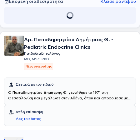
Επόμενη διαθεσιμότητα
Κλείσε ραντεβού
Δρ. Παπαδημητρίου Δημήτριος Θ. -
Pediatric Endocrine Clinics
Παιδοδιαβητολόγος
MD, MSc, PhD
Νέος συνεργάτης
Σχετικά με τον ειδικό
Ο
Παπαδημητρίου Δημήτρης Θ.
γεννήθηκε το 1971 στη
Θεσσαλονίκη και μεγάλωσε στην Αθήνα, όπου και αποφοίτησε με
άριστα από τη Βαρβάκειο Πρότυπο Σχολή. Πήρε το πτυχίο της
Ιατρικής, την Ειδικότητα της Παιδιατρικής και την Διδακτορική του
Απλή επίσκεψη
Διατριβή στην Παιδοενδοκρινολογία στο Πανεπιστήμιο Πατρών.
Δες το κόστος
Μετεκπαιδεύτηκε επί 4ετία στην Παιδιατρική Ενδοκρινολογία.
Έλαβε διετές Μεταπτυχιακό (DIU) στην Παιδιατρική Ενδοκρινολογία
και Διαβητολογία από το Πανεπιστήμιο Paris V, με κλινική
εκπαίδευση στο Πανεπιστημιακό Παιδιατρικό Νοσοκομείο St