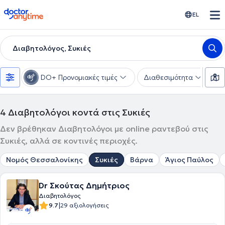
doctoranytime
EL
Διαβητολόγος, Συκιές
DO+ Προνομιακές τιμές
Διαθεσιμότητα
Υ
4
Διαβητολόγοι κοντά στις Συκιές
Δεν βρέθηκαν Διαβητολόγοι με online ραντεβού στις
Συκιές, αλλά σε κοντινές περιοχές.
Νομός Θεσσαλονίκης
Συκιές
Βάρνα
Άγιος Παύλος
Dr Σκούτας Δημήτριος
Διαβητολόγος
|
9.7
29 αξιολογήσεις