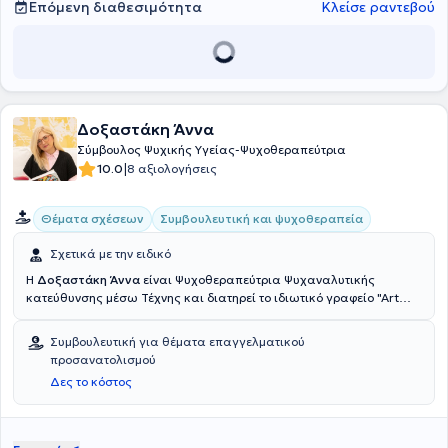
Επόμενη διαθεσιμότητα
Κλείσε ραντεβού
Δοξαστάκη Άννα
Σύμβουλος Ψυχικής Υγείας-Ψυχοθεραπεύτρια
|
10.0
8 αξιολογήσεις
Θέματα σχέσεων
Συμβουλευτική και ψυχοθεραπεία
Σχετικά με την ειδικό
Η
Δοξαστάκη Άννα
είναι Ψυχοθεραπεύτρια Ψυχαναλυτικής
κατεύθυνσης μέσω Τέχνης και διατηρεί το ιδιωτικό γραφείο "Art
Can Talk Dramatherapy and Wellness Centre" στο Ηράκλειο Κρήτης.
Πραγματοποίησε μεταπτυχιακές σπουδές στο Εφαρμοσμένο Θέατρο
Συμβουλευτική για θέματα επαγγελματικού
"Εφαρμοσμένο Δράμα: To Θέατρο στην Εκπαίδευση, την Κοινότητα
προσανατολισμού
και την Κοινωνία" στο Πανεπιστήμιο του Λονδίνου αλλά και στη
Δες το κόστος
Ψυχαναλυτική Δραματοθεραπεία στο Πανεπιστήμιο Anglia Ruskin
του Cambridge. Η εκπαίδευσή της βασίστηκε στη ψυχοδυναμική
προσέγγιση και ως εκ τούτου η κλινική της πρακτική έχει τις ρίζες
της στην ψυχαναλυτική θεωρία. Κατά την διάρκεια παραμονής της