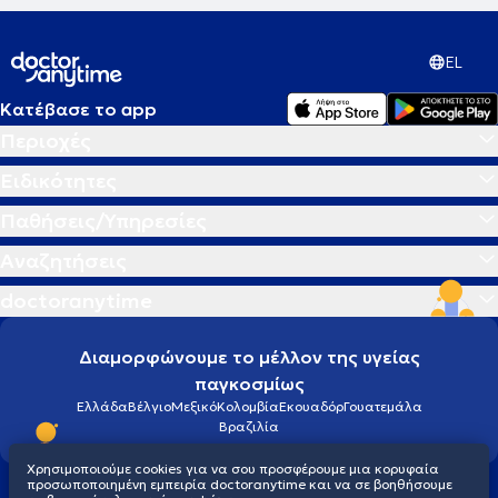
EL
Κατέβασε το app
Περιοχές
Ειδικότητες
Παθήσεις/Υπηρεσίες
Αναζητήσεις
doctoranytime
Διαμορφώνουμε το μέλλον της υγείας
παγκοσμίως
Ελλάδα
Βέλγιο
Μεξικό
Κολομβία
Εκουαδόρ
Γουατεμάλα
Βραζιλία
Χρησιμοποιούμε cookies για να σου προσφέρουμε μια κορυφαία
προσωποποιημένη εμπειρία doctoranytime και να σε βοηθήσουμε