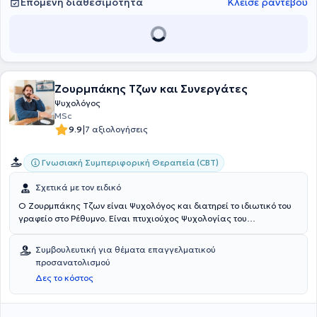
Επόμενη διαθεσιμότητα
Κλείσε ραντεβού
Ζουρμπάκης Τζων και Συνεργάτες
Ψυχολόγος
MSc
|
9.9
7 αξιολογήσεις
Γνωσιακή Συμπεριφορική Θεραπεία (CBT)
Σχετικά με τον ειδικό
Ο Ζουρμπάκης Τζων είναι Ψυχολόγος και διατηρεί το ιδιωτικό του
γραφείο στο Ρέθυμνο. Είναι πτυχιούχος Ψυχολογίας του
Αριστοτελείου Πανεπιστημίου Θεσσαλονίκης και κατέχει
μεταπτυχιακό τίτλο σπουδών στην Ψυχογλωσσολογία. Είναι
Συμβουλευτική για θέματα επαγγελματικού
πιστοποιημένος ψυχολόγος από το Ελληνικό κράτος, καταξιωμένος
προσανατολισμού
υπνοθεραπευτής και Master Hypnotist. Διατελεί τακτικό μέλος του
Δες το κόστος
Συλλόγου Ελλήνων Ψυχολόγων , senior member του Accredited
Counsellors, Coaches, Psychotherapists and Hypnotherapists
Association καθώς και μέλος του International Institute of