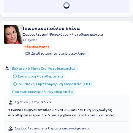
Γεωργακοπούλου Ελένα
Συμβουλευτική Ψυχολόγος - Ψυχοθεραπεύτρια
CPsychol
Νέος συνεργάτης
Διαθεσιμότητα για βιντεοκλήση
Εκλεκτικό Μοντέλο Ψυχοθεραπείας
Συστημική Ψυχοθεραπεία
Γνωσιακή Συμπεριφορική Θεραπεία (CBT)
Προσωποκεντρική Ψυχοθεραπεία
Σχετικά με την ειδικό
Η
Έλενα Γεωργακοπούλου
είναι
Συμβουλευτική Ψυχολόγος -
Ψυχοθεραπεύτρια
παιδιών, εφήβων και ενηλίκων. Εχει αδεια
ασκήσεως επαγγέλματος στην Αγγλία (HCPC Register PYL 15025)
από το 2006 , και άδεια ασκήσεως επαγγέλματος στην Ελλάδα
Συμβουλευτική για θέματα επαγγελματικού
απο το 2008. Επίσης είναι τακτικό μέλος του Συλλόγου Ελλήνων