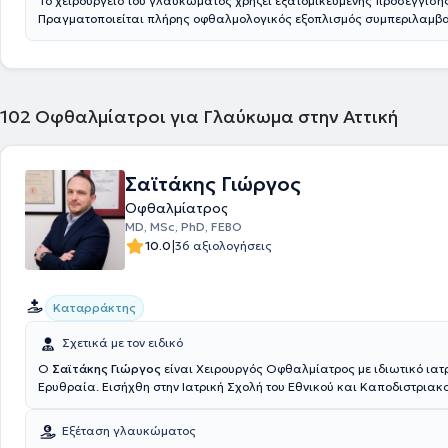
Το χειρουργείο του γλαυκώματος χρήζει εξατομικευμένης προσέγγισης
Πραγματοποιείται πλήρης οφθαλμολογικός εξοπλισμός συμπεριλαμβ
Οι ασθενείς θα πρέπει να έχουν μαζί τους τα γυαλιά τους και σε περ
προηγούμενης επέμβασης κάθε έγγραφο και πληροφορία που σχετίζετα
Επίσης χρειάζονται όλες οι προηγούμενες εξετάσεις.
102
Οφθαλμίατροι για Γλαύκωμα στην Αττική
Σαϊτάκης Γιώργος
Οφθαλμίατρος
MD, MSc, PhD, FEBO
|
10.0
36 αξιολογήσεις
Καταρράκτης
Σχετικά με τον ειδικό
Ο
Σαϊτάκης Γιώργος
είναι Χειρουργός Οφθαλμίατρος με ιδιωτικό ιατ
Ερυθραία. Εισήχθη στην Ιατρική Σχολή του Εθνικού και Καποδιστριακ
Πανεπιστημίου Αθηνών κατόπιν Πανελληνίων εισαγωγικών εξετάσεων
υπότροφος του «Γερουλακείου Ιδρύματος» καθ’ όλη τη διάρκεια της εξ
Εξέταση γλαυκώματος
στην Ιατρική Σχολή, ως αριστούχος εισακτέος και ακολούθως, ως φοι