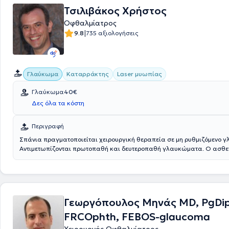
Τσιλιβάκος Χρήστος
Οφθαλμίατρος
|
9.8
735 αξιολογήσεις
Γλαύκωμα
Καταρράκτης
Laser μυωπίας
Γλαύκωμα
40€
Δες όλα τα κόστη
Περιγραφή
Σπάνια πραγματοποιείται χειρουργική θεραπεία σε μη ρυθμιζόμενο 
Αντιμετωπίζονται πρωτοπαθή και δευτεροπαθή γλαυκώματα. Ο ασθεν
εξέταση, πρέπει να προσκομίσει πιθανές εξετάσεις που έχει ήδη κάνει, 
παλιές και τα φάρμακα που ενδεχομένως χρησιμοποιεί.
Γεωργόπουλος Μηνάς MD, PgDip
FRCOphth, FEBOS-glaucoma