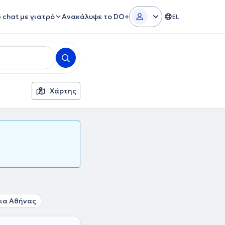
e chat με γιατρό
Ανακάλυψε το DO+
EL
Χάρτης
ια Αθήνας