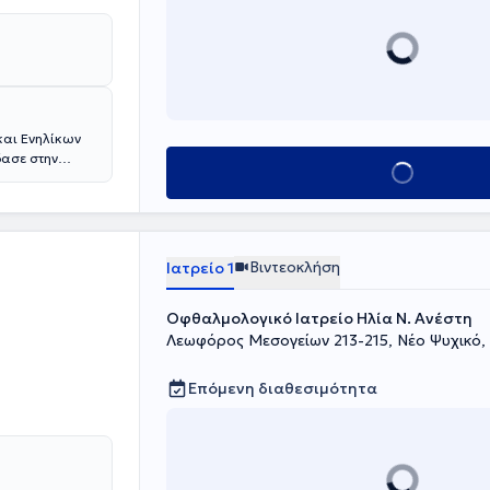
και Ενηλίκων
δασε στην
Κλείσε ραντεβού
αι έλαβε τον
ν, αφού
το Γενικό
ργική Ομάδα
κης κ. Μ.
Βιντεοκλήση
Ιατρείο 1
οειδούς. Είναι
αταρράκτη με
 (διόρθωση
Οφθαλμολογικό Ιατρείο Ηλία Ν. Ανέστη
S, το πιο
Λεωφόρος Μεσογείων 213-215, Νέο Ψυχικό,
 ασχολείται με
ική
Επόμενη διαθεσιμότητα
πιστημονικός
Σ ΝΤΥΝΑΝ", της
ούτου «ΟΜΜΑ»
μοσιεύσει 26
υνέδρια καθώς