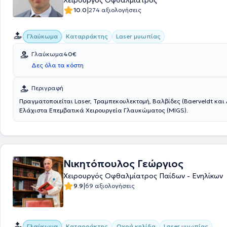
Χειρουργός Οφθαλμίατρος
|
10.0
274 αξιολογήσεις
Γλαύκωμα
Καταρράκτης
Laser μυωπίας
Γλαύκωμα
40€
Δες όλα τα κόστη
Περιγραφή
Πραγματοποιείται Laser, Τραμπεκουλεκτομή, Βαλβίδες (Baerveldt και
Ελάχιστα Επεμβατικά Χειρουργεία Γλαυκώματος (MIGS).
Νικητόπουλος Γεώργιος
Χειρουργός Οφθαλμίατρος Παίδων - Ενηλίκων
|
9.9
69 αξιολογήσεις
Γλαύκωμα
Καταρράκτης
Ωχρά κηλίδα
Laser μυωπίας