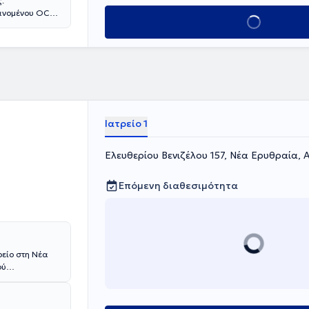
.
ανομένου OCT.
Κλείσε ραντεβού
ίπτωση
ι με αυτήν.
Ιατρείο 1
Ελευθερίου Βενιζέλου 157, Νέα Ερυθραία, 
Επόμενη διαθεσιμότητα
ρείο στη Νέα
ού
. Διετέλεσε
αετούς φοίτησης
τητής (2005-