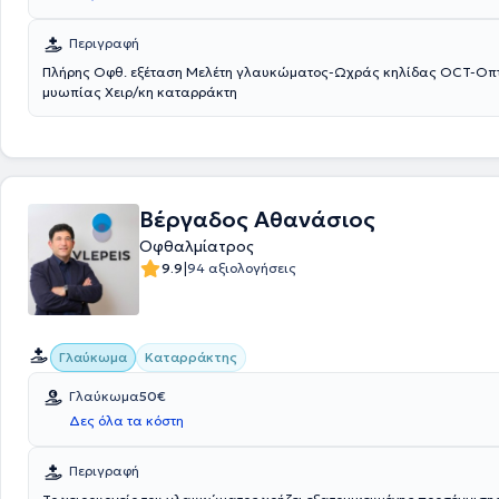
και συμμετάσχει σε στρογγυλές τράπεζες, κλινικά φροντιστήρια και 
σε πειραματικά χειρουργεία για νεότερους συναδέλφους.
Περιγραφή
Πλήρης Οφθ. εξέταση Μελέτη γλαυκώματος-Ωχράς κηλίδας OCT-Οπτ.
μυωπίας Χειρ/κη καταρράκτη
Βέργαδος Αθανάσιος
Οφθαλμίατρος
|
9.9
94 αξιολογήσεις
Γλαύκωμα
Καταρράκτης
Γλαύκωμα
50€
Δες όλα τα κόστη
Περιγραφή