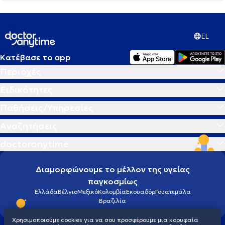
EL
Κατέβασε το app
Περιοχές
Ειδικότητες
Παθήσεις/Υπηρεσίες
Αναζητήσεις
doctoranytime
Διαμορφώνουμε το μέλλον της υγείας
παγκοσμίως
Ελλάδα
Βέλγιο
Μεξικό
Κολομβία
Εκουαδόρ
Γουατεμάλα
Βραζιλία
Χρησιμοποιούμε cookies για να σου προσφέρουμε μια κορυφαία