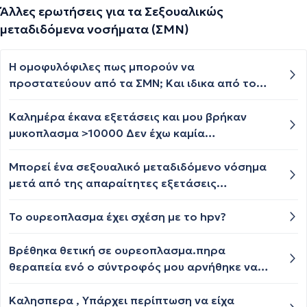
Άλλες ερωτήσεις για τα Σεξουαλικώς
μεταδιδόμενα νοσήματα (ΣΜΝ)
Η ομοφυλόφιλες πως μπορούν να
προστατεύουν από τα ΣΜΝ; Και ιδικα από το
HIV
Καλημέρα έκανα εξετάσεις και μου βρήκαν
μυκοπλασμα >10000 Δεν έχω καμία
εμπιστοσύνη στον γιατρό που μου το έκανε.
Ενώ είχα κάνει ξανά εξετάσεις πριν 7 μήνες και
Μπορεί ένα σεξουαλικό μεταδιδόμενο νόσημα
δεν είχα τίποτα.( Δεν έχω αλλάξει σύντροφό)
μετά από της απαραίτητες εξετάσεις
Μπορεί να έχει γίνει κάποιο λάθος στο
(αιματολογικές)οι οποίες βγήκαν αρνητικές να
εργαστήριο;
υπάρχει και να μην εμφανίζεται? Επίσης σε τι
Το ουρεοπλασμα έχει σχέση με το hpv?
διαφέρει η σύφιλη με την δερματίτιδα?
Βρέθηκα θετική σε ουρεοπλασμα.πηρα
θεραπεία ενό ο σύντροφός μου αρνήθηκε να
πάρει ,και μετά παλυ είχαμε ελεύθερες επαφές
ήμουν σίγουρη ότι θα ξανα κολλήσω εφόσον
Καλησπερα , Υπάρχει περίπτωση να είχα