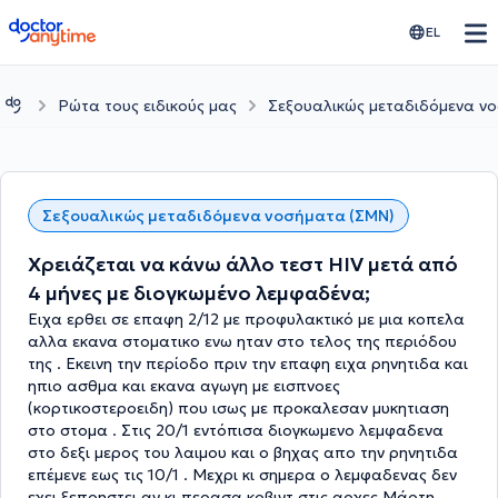
doctoranytime
EL
Ρώτα τους ειδικούς μας
Σεξουαλικώς μεταδιδόμενα ν
Σεξουαλικώς μεταδιδόμενα νοσήματα (ΣΜΝ)
Χρειάζεται να κάνω άλλο τεστ HIV μετά από
4 μήνες με διογκωμένο λεμφαδένα;
Ειχα ερθει σε επαφη 2/12 με προφυλακτικό με μια κοπελα
αλλα εκανα στοματικο ενω ηταν στο τελος της περιόδου
της . Εκεινη την περίοδο πριν την επαφη ειχα ρηνητιδα και
ηπιο ασθμα και εκανα αγωγη με εισπνοες
(κορτικοστεροειδη) που ισως με προκαλεσαν μυκητιαση
στο στομα . Στις 20/1 εντόπισα διογκωμενο λεμφαδενα
στο δεξι μερος του λαιμου και ο βηχας απο την ρηνητιδα
επέμενε εως τις 10/1 . Μεχρι κι σημερα ο λεμφαδενας δεν
εχει ξεπρηστει αν κι περασα κοβιντ στις αρχες Μάρτη.