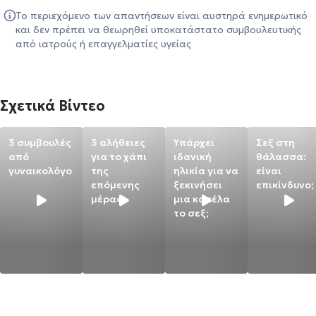
Το περιεχόμενο των απαντήσεων είναι αυστηρά ενημερωτικό
και δεν πρέπει να θεωρηθεί υποκατάστατο συμβουλευτικής
από ιατρούς ή επαγγελματίες υγείας
Σχετικά Βίντεο
3 συμβουλές
3 αλήθειες
Υπάρχει
Σεξ στη
από
για το χάπι
ιδανική
θάλασσα:
γυναικολόγο
της
ηλικία για να
είναι
επόμενης
ξεκινήσει
επικίνδυνο;
μέρας
μια κοπέλα
το σεξ;