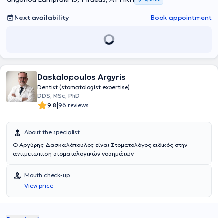
seminars in Greece and abroad with over 300 lectures and
presentations.
Next availability
Book appointment
Daskalopoulos Argyris
Dentist (stomatologist expertise)
DDS, MSc, PhD
|
9.8
96 reviews
About the specialist
Ο Αργύρης Δασκαλόπουλος είναι Στοματολόγος ειδικός στην
αντιμετώπιση στοματολογικών νοσημάτων
Mouth check-up
View price