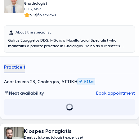
Gnathologist
DDS, MSc
|
9.9
63 reviews
About the specialist
Galitis Euaggelos DDS, MSc is a Maxillofacial Specialist who
maintains a private practice in Cholargos. He holds a Master's
degree in the Clinical Management of Orofacial Pain from the
Dental School of the National and Kapodistrian University of Athens,
as well as a Dentistry degree from the same university. He
Practice 1
specializes in the diagnosis and treatment of cranio-mandibular
disorders, which may require the fabrication of specialized intraoral
devices (splints) for their proper management. The intraoral splints,
Anastaseos 23, Cholargos, ΑΤΤΙΚΗ
6,2 km
which must meet specific specifications to be effective, can be
applied in cases of teeth clenching or grinding, muscular or joint
Next availability
Book appointment
pain, joint sounds, tension-type headaches, and other related issues.
The doctor participates in conferences and seminars in Greece and
abroad, with numerous presentations and as an invited speaker at
several workshops. Finally, he is a member of the Dental Association
of Attica, the Hellenic Society of Oral Oncology, the Hellenic Society
of Orofacial Pain, and the Hellenic Society of Head and Neck.
Kiospes Panagiotis
Dentist (stomatologist expertise)