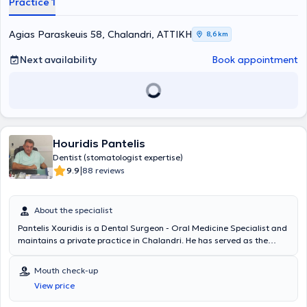
Practice 1
Agias Paraskeuis 58, Chalandri, ΑΤΤΙΚΗ
8,6 km
Next availability
Book appointment
Houridis Pantelis
Dentist (stomatologist expertise)
|
9.9
88 reviews
About the specialist
Pantelis Xouridis is a Dental Surgeon - Oral Medicine Specialist and
maintains a private practice in Chalandri. He has served as the
Director of the Oral Medicine Department at the 251st Air Force
General Hospital and possesses extensive experience in oral
Mouth check-up
medicine, having worked in this field for many years. In his practice,
View price
he addresses all diseases appearing in the oral and jaw areas.
Some of the most common conditions treated include aphthous