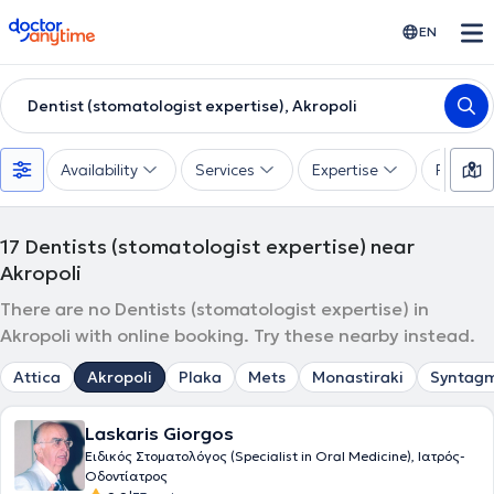
doctoranytime
EN
Dentist (stomatologist expertise), Akropoli
Availability
Services
Expertise
Paymen
17
Dentists (stomatologist expertise) near
Akropoli
There are no Dentists (stomatologist expertise) in
Akropoli with online booking. Try these nearby instead.
Attica
Akropoli
Plaka
Mets
Monastiraki
Syntag
Laskaris Giorgos
Ειδικός Στοματολόγος (Specialist in Oral Medicine), Ιατρός-
Οδοντίατρος