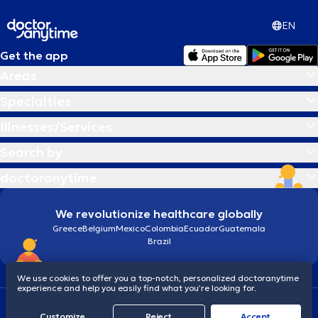
EN
Get the app
Areas
Specialties
Illnesses/Services
Search by
doctoranytime
We revolutionize healthcare globally
Greece
Belgium
Mexico
Colombia
Ecuador
Guatemala
Brazil
We use cookies to offer you a top-notch, personalized doctoranytime
experience and help you easily find what you’re looking for.
Terms and conditions
Cookies
doctoranytime: Data Protection Policy
Customize
Reject
Accept
© 2026 doctoranytime