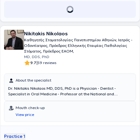
Nikitakis Nikolaos
Καθηγητής Στοματολογίας Πανεπιστημίου Αθηνών, Ιατρός -
Οδοντίατρος, Πρόεδρος Ελληνικής Εταιρίας Παθολογίας
Στόματος, Πρόεδρος EAOM,
MD, DDS, PhD
|
9.7
59 reviews
About the specialist
Dr. Nikitakis Nikolaos MD, DDS, PhD is a Physician - Dentist -
Specialist in Oral Medicine - Professor at the National and
Kapodistrian University of Athens (NKUA), and President of the
European Association of Oral Medicine (EAOM), with a private
Mouth check-up
practice in Kifisia. He holds degrees in Medicine and Dentistry from
View price
the University of Athens, a board-certified specialty, and a doctoral
degree (PhD) in Oral and Maxillofacial Pathology from the Dental
School of the University of Maryland, USA. Currently, he is a
Professor of Oral Medicine at the University of Athens and President
Practice 1
of the European Association of Oral Medicine. He possesses an