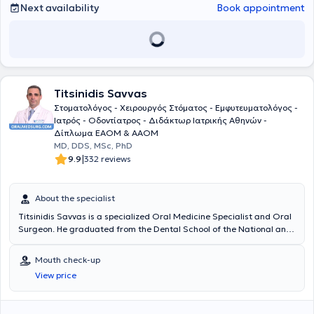
Next availability
Book appointment
Titsinidis Savvas
Στοματολόγος - Χειρουργός Στόματος - Εμφυτευματολόγος -
Ιατρός - Οδοντίατρος - Διδάκτωρ Ιατρικής Αθηνών -
Δίπλωμα ΕΑΟΜ & ΑΑΟΜ
MD, DDS, MSc, PhD
|
9.9
332 reviews
About the specialist
Titsinidis Savvas is a specialized Oral Medicine Specialist and Oral
Surgeon. He graduated from the Dental School of the National and
Kapodistrian University of Athens (NKUA) in 2002. He holds two
Master's degrees (Master of Science) in Oral Surgery (Dental
Mouth check-up
School, NKUA, 2007) and Oral Medicine (Dental School, NKUA,
View price
2013). He also obtained the Diploma of Oral Medicine from the
European Association of Oral Medicine (Gothenburg, Sweden, 2018)
as well as the Academic Fellowship Certification from the American