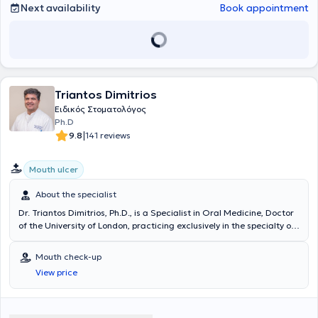
Next availability
Book appointment
Triantos Dimitrios
Ειδικός Στοματολόγος
Ph.D
|
9.8
141 reviews
Mouth ulcer
About the specialist
Dr. Triantos Dimitrios, Ph.D., is a Specialist in Oral Medicine, Doctor
of the University of London, practicing exclusively in the specialty of
Oral Medicine for two decades. He sees private patients in Palaio
Faliro, Piraeus, Peristeri, and Psychiko. Following successful
Mouth check-up
participation in examinations announced by the State Scholarships
View price
Foundation, he was awarded a scholarship in the field of Oral
Medicine for postgraduate studies abroad. He was enrolled at the
premier postgraduate dental institute in Europe, the Eastman
Dental Institute for Oral Health Care Sciences at the University of