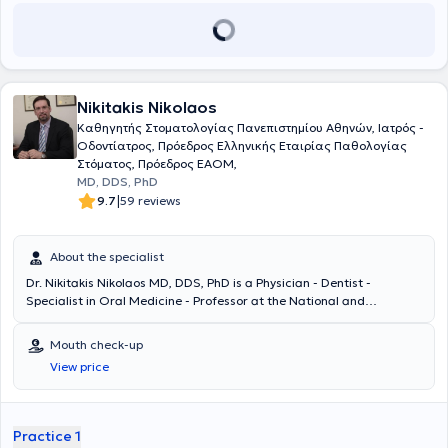
Nikitakis Nikolaos
Καθηγητής Στοματολογίας Πανεπιστημίου Αθηνών, Ιατρός -
Οδοντίατρος, Πρόεδρος Ελληνικής Εταιρίας Παθολογίας
Στόματος, Πρόεδρος EAOM,
MD, DDS, PhD
|
9.7
59 reviews
About the specialist
Dr. Nikitakis Nikolaos MD, DDS, PhD is a Physician - Dentist -
Specialist in Oral Medicine - Professor at the National and
Kapodistrian University of Athens (NKUA), and President of the
European Association of Oral Medicine (EAOM), with a private
Mouth check-up
practice in Kifisia. He holds degrees in Medicine and Dentistry from
View price
the University of Athens, a board-certified specialty, and a doctoral
degree (PhD) in Oral and Maxillofacial Pathology from the Dental
School of the University of Maryland, USA. Currently, he is a
Professor of Oral Medicine at the University of Athens and President
Practice 1
of the European Association of Oral Medicine. He possesses an