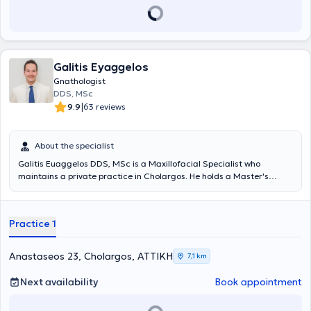
Galitis Eyaggelos
Gnathologist
DDS, MSc
|
9.9
63 reviews
About the specialist
Galitis Euaggelos DDS, MSc is a Maxillofacial Specialist who
maintains a private practice in Cholargos. He holds a Master's
degree in the Clinical Management of Orofacial Pain from the
Dental School of the National and Kapodistrian University of Athens,
as well as a Dentistry degree from the same university. He
Practice 1
specializes in the diagnosis and treatment of cranio-mandibular
disorders, which may require the fabrication of specialized intraoral
devices (splints) for their proper management. The intraoral splints,
Anastaseos 23, Cholargos, ΑΤΤΙΚΗ
7,1 km
which must meet specific specifications to be effective, can be
applied in cases of teeth clenching or grinding, muscular or joint
Next availability
Book appointment
pain, joint sounds, tension-type headaches, and other related issues.
The doctor participates in conferences and seminars in Greece and