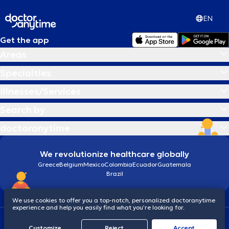
EN
Get the app
Areas
Specialties
Illnesses/Services
Search by
doctoranytime
We revolutionize healthcare globally
Greece
Belgium
Mexico
Colombia
Ecuador
Guatemala
Brazil
We use cookies to offer you a top-notch, personalized doctoranytime
experience and help you easily find what you’re looking for.
Terms and conditions
Cookies
doctoranytime: Data Protection Policy
Customize
Reject
Accept
© 2026 doctoranytime