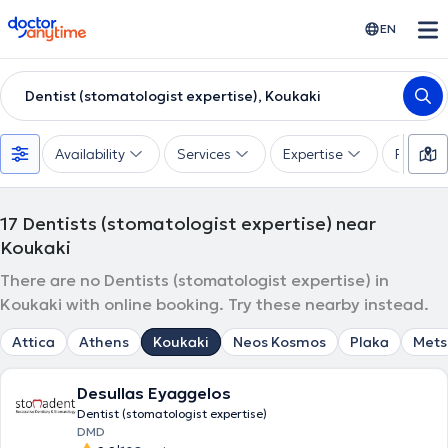
doctoranytime
EN
Dentist (stomatologist expertise), Koukaki
Availability
Services
Expertise
Paymen
17
Dentists (stomatologist expertise) near
Koukaki
There are no Dentists (stomatologist expertise) in
Koukaki with online booking. Try these nearby instead.
Attica
Athens
Koukaki
Neos Kosmos
Plaka
Mets
Desullas Eyaggelos
Dentist (stomatologist expertise)
DMD