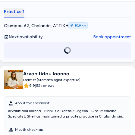
ulcers, stomatitis, burning mouth syndrome, dry mouth, halitosis,
and various other infections. Furthermore, diagnosis and treatment
Practice 1
are provided for issues such as benign tumors (lipomas), malignant
tumors, and oral cancer. Lastly, the practice is equipped with
modern technology that fully meets contemporary standards.
Olumpou 62, Chalandri, ΑΤΤΙΚΗ
10,9 km
Next availability
Book appointment
Arvanitidou Ioanna
Dentist (stomatologist expertise)
|
9.9
52 reviews
About the specialist
Arvanitidou Ioanna - Eirini is a Dental Surgeon - Oral Medicine
Specialist. She has maintained a private practice in Chalandri since
2007. She graduated from the Dental School of the National and
Kapodistrian University of Athens and has completed postgraduate
Mouth check-up
training at the Oral Medicine Clinic of the same university's Dental