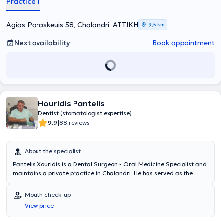
Practice 1
Agias Paraskeuis 58, Chalandri, ΑΤΤΙΚΗ
9,5 km
Next availability
Book appointment
Houridis Pantelis
Dentist (stomatologist expertise)
|
9.9
88 reviews
About the specialist
Pantelis Xouridis is a Dental Surgeon - Oral Medicine Specialist and
maintains a private practice in Chalandri. He has served as the
Director of the Oral Medicine Department at the 251st Air Force
General Hospital and possesses extensive experience in oral
Mouth check-up
medicine, having worked in this field for many years. In his practice,
View price
he addresses all diseases appearing in the oral and jaw areas.
Some of the most common conditions treated include aphthous