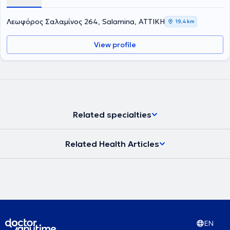
στην Ενδοδοντολογία, το οποίο Πανεπιστήμιο ιδρύθηκε το 1926 και
είναι η παλαιότερη σχολή στις ΗΠΑ. Επιπλέον έχει παρακολουθήσει
Λεωφόρος Σαλαμίνος 264, Salamina, ΑΤΤΙΚΗ
19,4 km
πληθώρα σεμιναρίων και hands on courses. Έχει 25 χρόνια
εμπειρία σε ενδοδοντικα περιστατικά μεγάλου βαθμού δυσκολίας
View profile
όπως επαναλήψεις Ε.Θ. και αφαίρεσης σπασμένων εργαλείων
καθώς και μεγάλη εμπειρία στις ακρορριζεκτομές και αφαίρεση
κύστεων καθώς και διαχείριση κρημνού σε ζωτικά ανατομικά
στοιχεία με τοποθέτηση αυτόλογου ή ετερόλογου μοσχευματικού
υλικού.
Related specialties
Related Health Articles
EN