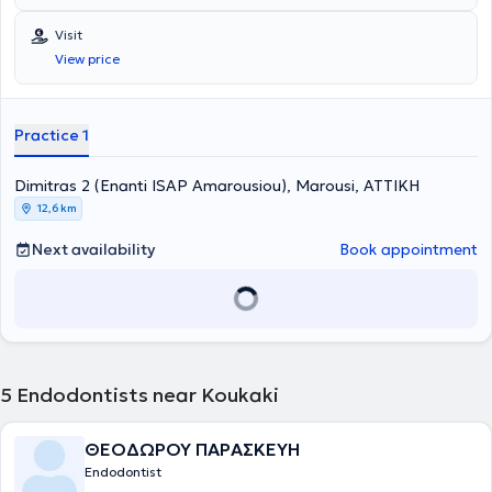
provided for all ages by specialized Endodontists. The most
advanced technologies are adopted, and a primary concern is the
Visit
implementation of solutions fully tailored to the needs of the
View price
patients.
Practice 1
Dimitras 2 (Enanti ISAP Amarousiou), Marousi, ΑΤΤΙΚΗ
12,6 km
Next availability
Book appointment
5
Endodontists near Koukaki
ΘΕΟΔΩΡΟΥ ΠΑΡΑΣΚΕΥΗ
Endodontist