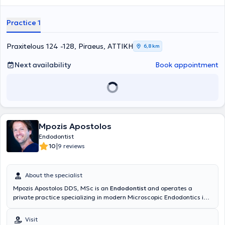
Practice 1
Praxitelous 124 -128, Piraeus, ΑΤΤΙΚΗ
6,8 km
Next availability
Book appointment
Mpozis Apostolos
Endodontist
|
10
9 reviews
About the specialist
Mpozis Apostolos DDS, MSc is an
Endodontist
and operates a
private practice specializing in modern Microscopic Endodontics in
Vrilissia, as well as collaborating with the Ten Dental Facial Clinic in
London. He graduated from the Dental School of the National and
Visit
Kapodistrian University of Athens. He specializes in Endodontology