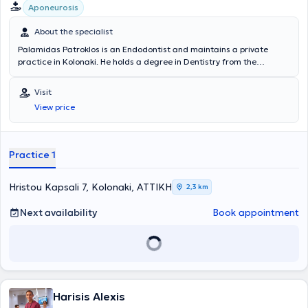
Aponeurosis
About the specialist
Palamidas Patroklos is an Endodontist and maintains a private
practice in Kolonaki. He holds a degree in Dentistry from the
National and Kapodistrian University of Athens and has completed
postgraduate training in Endodontics at Columbia University in New
Visit
York. He is a member of the AAE (American Association of
View price
Endodontists). Finally, he possesses extensive experience and
training.
Practice 1
Hristou Kapsali 7, Kolonaki, ΑΤΤΙΚΗ
2,3 km
Next availability
Book appointment
Harisis Alexis