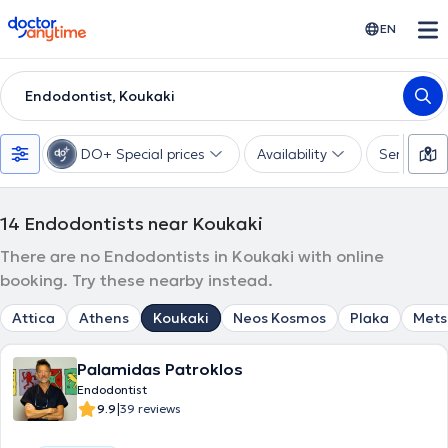
doctoranytime
EN
Endodontist, Koukaki
DO+ Special prices
Availability
Services
14
Endodontists near Koukaki
There are no Endodontists in Koukaki with online
booking. Try these nearby instead.
Attica
Athens
Koukaki
Neos Kosmos
Plaka
Mets
Palamidas Patroklos
Endodontist
|
9.9
39 reviews