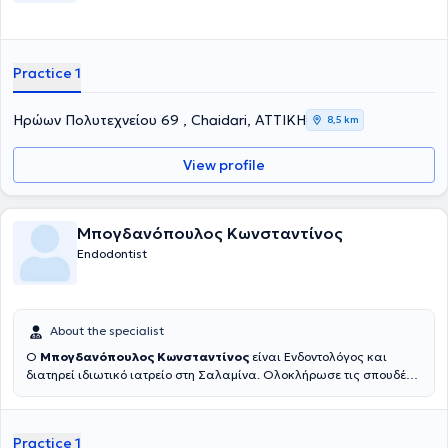
Practice 1
Ηρώων Πολυτεχνείου 69 , Chaidari, ΑΤΤΙΚΗ
8,5 km
View profile
Μπογδανόπουλος Κωνσταντίνος
Endodontist
About the specialist
Ο
Μπογδανόπουλος Κωνσταντίνος
είναι Ενδοντολόγος και
διατηρεί ιδιωτικό ιατρείο στη Σαλαμίνα. Ολοκλήρωσε τις σπουδές
του στην Οδοντιατρική σχολή του Πανεπιστημίου Αθηνών το 1982
και στη συνέχεια εργάστηκε για μια δεκαετία στην Πάτρα απ' όπου
και κατάγεται ιδιωτικά. Κατόπιν μετέβη για μετεκπαίδευση στο
Practice 1
Πανεπιστήμιο της Νέας Υόρκης όπου και έλαβε την ειδικότητά του