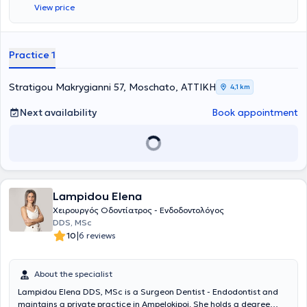
View price
training, having worked in major clinics in both Greece and the
United Kingdom.
Practice 1
Stratigou Makrygianni 57, Moschato, ΑΤΤΙΚΗ
4,1 km
Next availability
Book appointment
Lampidou Elena
Χειρουργός Οδοντίατρος - Ενδοδοντολόγος
DDS, MSc
|
10
6 reviews
About the specialist
Lampidou Elena DDS, MSc is a Surgeon Dentist - Endodontist and
maintains a private practice in Ampelokipoi. She holds a degree