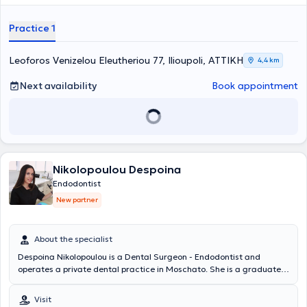
compaction of gutta-percha. The doctor is a member of the
European and Hellenic Endodontic Societies, as well as a member of
Practice 1
the Association of Greek Endodontists, and has been actively
participating in dental seminars since 2000, both in Greece and
abroad.
Leoforos Venizelou Eleutheriou 77, Ilioupoli, ΑΤΤΙΚΗ
4,4 km
Next availability
Book appointment
Nikolopoulou Despoina
Endodontist
New partner
About the specialist
Despoina Nikolopoulou is a Dental Surgeon - Endodontist and
operates a private dental practice in Moschato. She is a graduate
of the Dental School of the National and Kapodistrian University of
Athens and holds a postgraduate degree in Endodontics from the
Visit
University of Central Lancashire. She has extensive experience and