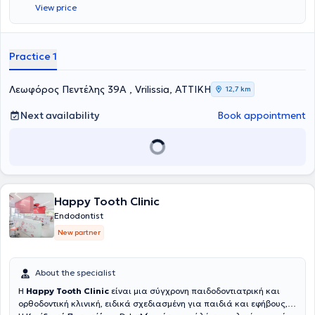
View price
and holds a postgraduate degree entitled
Master of Science in
Endodontics
from
King's College Guy's Hospital
in London. He runs a
state-of-the-art, fully equipped practice with a microscope, where
he undertakes specialized diagnosis and treatment of endodontic
Practice 1
cases, strictly adhering to international protocols, with meticulous
attention to detail and respect for the patient’s biology.
Λεωφόρος Πεντέλης 39Α , Vrilissia, ΑΤΤΙΚΗ
12,7 km
Next availability
Book appointment
Happy Tooth Clinic
Endodontist
New partner
About the specialist
Η
Happy Tooth Clinic
είναι μια σύγχρονη παιδοδοντιατρική και
ορθοδοντική κλινική, ειδικά σχεδιασμένη για παιδιά και εφήβους,