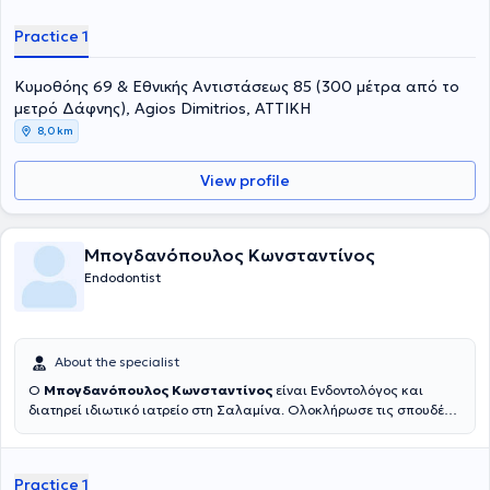
Practice 1
Κυμοθόης 69 & Εθνικής Αντιστάσεως 85 (300 μέτρα από το
μετρό Δάφνης), Agios Dimitrios, ΑΤΤΙΚΗ
8,0 km
View profile
Μπογδανόπουλος Κωνσταντίνος
Endodontist
About the specialist
Ο
Μπογδανόπουλος Κωνσταντίνος
είναι Ενδοντολόγος και
διατηρεί ιδιωτικό ιατρείο στη Σαλαμίνα. Ολοκλήρωσε τις σπουδές
του στην Οδοντιατρική σχολή του Πανεπιστημίου Αθηνών το 1982
και στη συνέχεια εργάστηκε για μια δεκαετία στην Πάτρα απ' όπου
και κατάγεται ιδιωτικά. Κατόπιν μετέβη για μετεκπαίδευση στο
Practice 1
Πανεπιστήμιο της Νέας Υόρκης όπου και έλαβε την ειδικότητά του