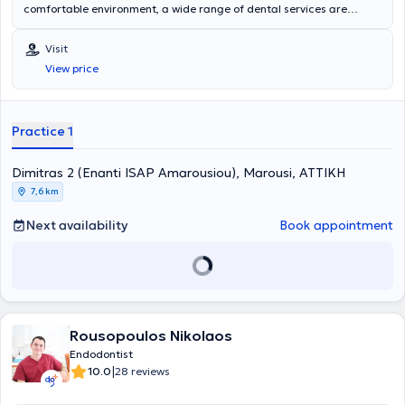
comfortable environment, a wide range of dental services are
provided for all ages by specialized Endodontists. The most
advanced technologies are adopted, and a primary concern is the
Visit
implementation of solutions fully tailored to the needs of the
View price
patients.
Practice 1
Dimitras 2 (Enanti ISAP Amarousiou), Marousi, ΑΤΤΙΚΗ
7,6 km
Next availability
Book appointment
Rousopoulos Nikolaos
Endodontist
|
10.0
28 reviews