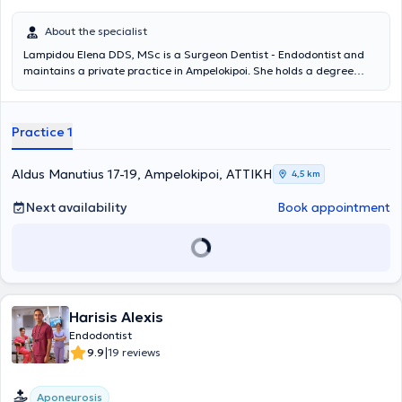
About the specialist
Lampidou Elena DDS, MSc is a Surgeon Dentist - Endodontist and
maintains a private practice in Ampelokipoi. She holds a degree
from the Dental School of Aristotle University of Thessaloniki, with a
postgraduate degree in Endodontics from the University of
Cheshire, United Kingdom. Additionally, she has completed further
Practice 1
training in dental prosthetics and facial aesthetics in the United
Kingdom. She possesses extensive and diverse professional
experience, having worked as a surgeon dentist in Greece and the
Aldus Manutius 17-19, Ampelokipoi, ΑΤΤΙΚΗ
4,5 km
United Kingdom. Finally, she actively participates in conferences to
stay updated on scientific advancements and new technologies.
Next availability
Book appointment
Harisis Alexis
Endodontist
|
9.9
19 reviews
Aponeurosis