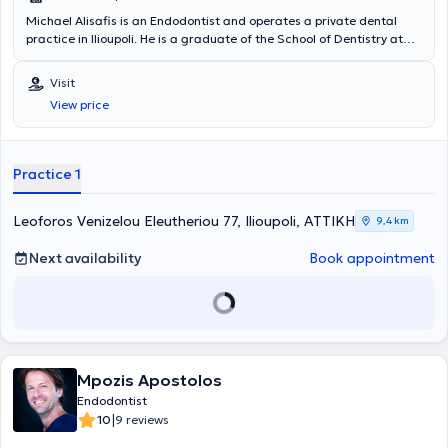
Michael Alisafis is an Endodontist and operates a private dental
practice in Ilioupoli. He is a graduate of the School of Dentistry at
Aristotle University of Thessaloniki and completed a three-year
training program in Endodontics. His professional experience is
Visit
derived from his private practice and a clinical specialization in
View price
Amsterdam. In his private practice, endodontic treatments are
provided using a microscope, ultrasonic devices, and vertical
compaction of gutta-percha. The doctor is a member of the
European and Hellenic Endodontic Societies, as well as a member of
Practice 1
the Association of Greek Endodontists, and has been actively
participating in dental seminars since 2000, both in Greece and
abroad.
Leoforos Venizelou Eleutheriou 77, Ilioupoli, ΑΤΤΙΚΗ
9,4 km
Next availability
Book appointment
Mpozis Apostolos
Endodontist
|
10
9 reviews