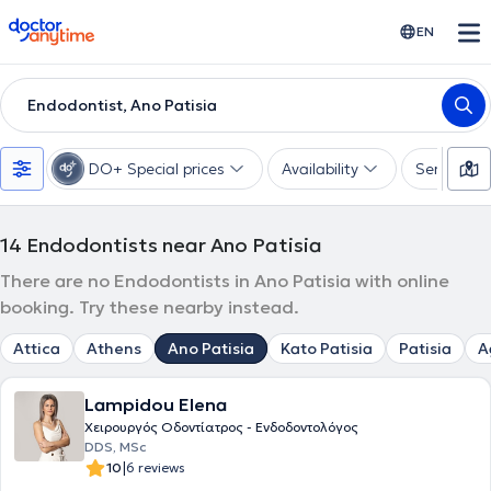
doctoranytime
EN
Endodontist, Ano Patisia
DO+ Special prices
Availability
Services
14
Endodontists near Ano Patisia
There are no Endodontists in Ano Patisia with online
booking. Try these nearby instead.
Attica
Athens
Ano Patisia
Kato Patisia
Patisia
A
Lampidou Elena
Χειρουργός Οδοντίατρος - Ενδοδοντολόγος
DDS, MSc
|
10
6 reviews