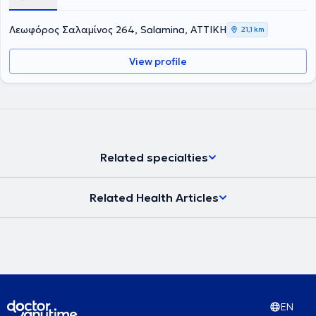
στην Ενδοδοντολογία, το οποίο Πανεπιστήμιο ιδρύθηκε το 1926 και
είναι η παλαιότερη σχολή στις ΗΠΑ. Επιπλέον έχει παρακολουθήσει
Λεωφόρος Σαλαμίνος 264, Salamina, ΑΤΤΙΚΗ
21,1 km
πληθώρα σεμιναρίων και hands on courses. Έχει 25 χρόνια
εμπειρία σε ενδοδοντικα περιστατικά μεγάλου βαθμού δυσκολίας
View profile
όπως επαναλήψεις Ε.Θ. και αφαίρεσης σπασμένων εργαλείων
καθώς και μεγάλη εμπειρία στις ακρορριζεκτομές και αφαίρεση
κύστεων καθώς και διαχείριση κρημνού σε ζωτικά ανατομικά
στοιχεία με τοποθέτηση αυτόλογου ή ετερόλογου μοσχευματικού
υλικού.
Related specialties
Related Health Articles
EN