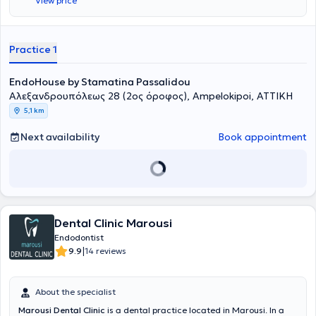
View price
επικεντρώνεται αποκλειστικά στην Ενδοδοντία, με έμφαση στη
διάγνωση και αντιμετώπιση σύνθετων ενδοδοντικών περιστατικών,
αξιοποιώντας σύγχρονες τεχνικές και τεχνολογίες.
Practice 1
EndoHouse by Stamatina Passalidou
Αλεξανδρουπόλεως 28 (2ος όροφος), Ampelokipoi, ΑΤΤΙΚΗ
5,1 km
Next availability
Book appointment
Dental Clinic Marousi
Endodontist
|
9.9
14 reviews
About the specialist
Marousi Dental Clinic
is a dental practice located in Marousi. In a