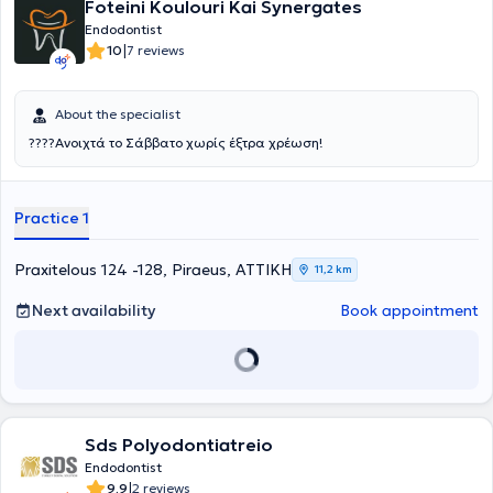
Foteini Koulouri Kai Synergates
Endodontist
|
10
7 reviews
About the specialist
????Ανοιχτά το Σάββατο χωρίς έξτρα χρέωση!
Practice 1
Praxitelous 124 -128, Piraeus, ΑΤΤΙΚΗ
11,2 km
Next availability
Book appointment
Sds Polyodontiatreio
Endodontist
|
9.9
2 reviews