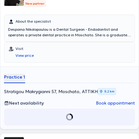
New partner
About the specialist
Despoina Nikolopoulou is a Dental Surgeon - Endodontist and
operates a private dental practice in Moschato. She is a graduate
of the Dental School of the National and Kapodistrian University of
Athens and holds a postgraduate degree in Endodontics from the
Visit
University of Central Lancashire. She has extensive experience and
View price
training, having worked in major clinics in both Greece and the
United Kingdom.
Practice 1
Stratigou Makrygianni 57, Moschato, ΑΤΤΙΚΗ
9,2 km
Next availability
Book appointment