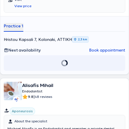
York. He is a member of the AAE (American Association of
View price
Endodontists). Finally, he possesses extensive experience and
training.
Practice 1
Hristou Kapsali 7, Kolonaki, ΑΤΤΙΚΗ
2,3 km
Next availability
Book appointment
Alisafis Mihail
Endodontist
|
9.8
48 reviews
Aponeurosis
About the specialist
Michael Alisafis is an Endodontist and operates a private dental