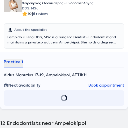
Χειρουργός Οδοντίατρος - Ενδοδοντολόγος
DDS, MSc
|
10
6 reviews
About the specialist
Lampidou Elena DDS, MSc is a Surgeon Dentist - Endodontist and
maintains a private practice in Ampelokipoi. She holds a degree
from the Dental School of Aristotle University of Thessaloniki, with a
postgraduate degree in Endodontics from the University of
Cheshire, United Kingdom. Additionally, she has completed further
Practice 1
training in dental prosthetics and facial aesthetics in the United
Kingdom. She possesses extensive and diverse professional
experience, having worked as a surgeon dentist in Greece and the
Aldus Manutius 17-19, Ampelokipoi, ΑΤΤΙΚΗ
United Kingdom. Finally, she actively participates in conferences to
stay updated on scientific advancements and new technologies.
Next availability
Book appointment
12
Endodontists near Ampelokipoi