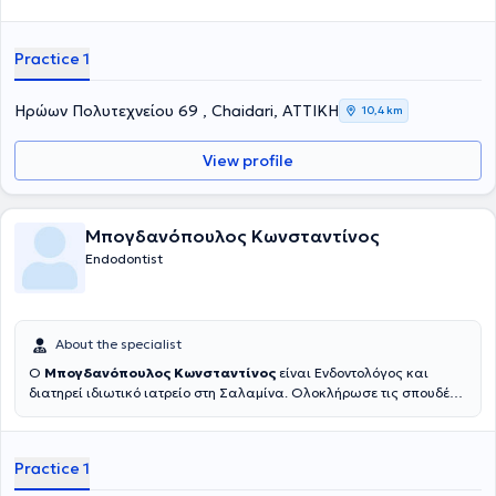
Practice 1
Ηρώων Πολυτεχνείου 69 , Chaidari, ΑΤΤΙΚΗ
10,4 km
View profile
Μπογδανόπουλος Κωνσταντίνος
Endodontist
About the specialist
Ο
Μπογδανόπουλος Κωνσταντίνος
είναι Ενδοντολόγος και
διατηρεί ιδιωτικό ιατρείο στη Σαλαμίνα. Ολοκλήρωσε τις σπουδές
του στην Οδοντιατρική σχολή του Πανεπιστημίου Αθηνών το 1982
και στη συνέχεια εργάστηκε για μια δεκαετία στην Πάτρα απ' όπου
και κατάγεται ιδιωτικά. Κατόπιν μετέβη για μετεκπαίδευση στο
Practice 1
Πανεπιστήμιο της Νέας Υόρκης όπου και έλαβε την ειδικότητά του
στην Ενδοδοντολογία, το οποίο Πανεπιστήμιο ιδρύθηκε το 1926 και