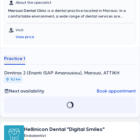
About the specialist
Marousi Dental Clinic
is a dental practice located in Marousi. In a
comfortable environment, a wide range of dental services are
provided for all ages by specialized Endodontists. The most
advanced technologies are adopted, and a primary concern is the
Visit
implementation of solutions fully tailored to the needs of the
View price
patients.
Practice 1
Dimitras 2 (Enanti ISAP Amarousiou), Marousi, ΑΤΤΙΚΗ
8,2 km
Next availability
Book appointment
Hellinicon Dental "Digital Smiles"
Endodontist