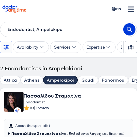
doctoranytime
EN
Endodontist, Ampelokipoi
Availability
Services
Expertise
Experie
2
Endodontists in Ampelokipoi
Attica
Athens
Ampelokipoi
Goudi
Panormou
Er
Πασσαλίδου Σταματίνα
Endodontist
|
10
1 review
About the specialist
Η
Πασσαλίδου Σταματίνα
είναι
Ενδοδοντολόγος
και διατηρεί