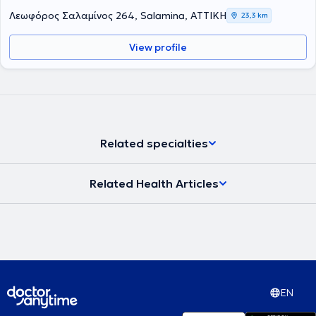
είναι η παλαιότερη σχολή στις ΗΠΑ. Επιπλέον έχει παρακολουθήσει
Λεωφόρος Σαλαμίνος 264, Salamina, ΑΤΤΙΚΗ
23,3 km
πληθώρα σεμιναρίων και hands on courses. Έχει 25 χρόνια
εμπειρία σε ενδοδοντικα περιστατικά μεγάλου βαθμού δυσκολίας
View profile
όπως επαναλήψεις Ε.Θ. και αφαίρεσης σπασμένων εργαλείων
καθώς και μεγάλη εμπειρία στις ακρορριζεκτομές και αφαίρεση
κύστεων καθώς και διαχείριση κρημνού σε ζωτικά ανατομικά
στοιχεία με τοποθέτηση αυτόλογου ή ετερόλογου μοσχευματικού
υλικού.
Related specialties
Related Health Articles
EN