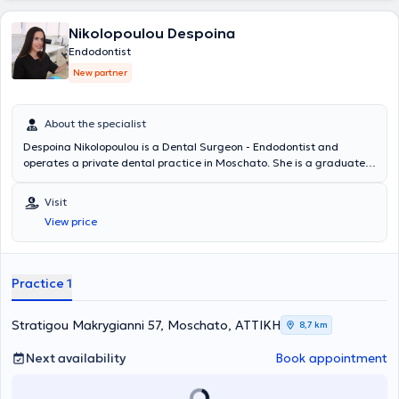
Nikolopoulou Despoina
Endodontist
New partner
About the specialist
Despoina Nikolopoulou is a Dental Surgeon - Endodontist and
operates a private dental practice in Moschato. She is a graduate
of the Dental School of the National and Kapodistrian University of
Athens and holds a postgraduate degree in Endodontics from the
Visit
University of Central Lancashire. She has extensive experience and
View price
training, having worked in major clinics in both Greece and the
United Kingdom.
Practice 1
Stratigou Makrygianni 57, Moschato, ΑΤΤΙΚΗ
8,7 km
Next availability
Book appointment