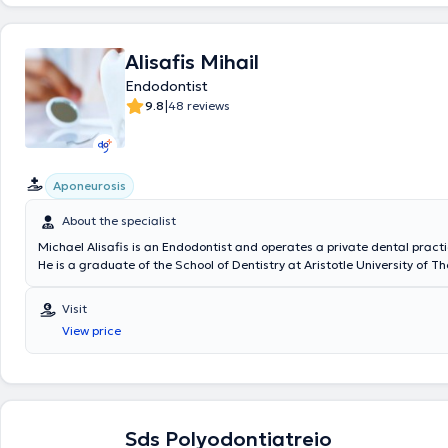
Alisafis Mihail
Endodontist
|
9.8
48 reviews
Aponeurosis
About the specialist
Michael Alisafis is an Endodontist and operates a private dental practice
He is a graduate of the School of Dentistry at Aristotle University of T
completed a three-year training program in Endodontics. His professio
is derived from his private practice and a clinical specialization in Ams
Visit
private practice, endodontic treatments are provided using a microsco
View price
devices, and vertical compaction of gutta-percha. The doctor is a me
European and Hellenic Endodontic Societies, as well as a member of th
Greek Endodontists, and has been actively participating in dental semi
2000, both in Greece and abroad.
Sds Polyodontiatreio