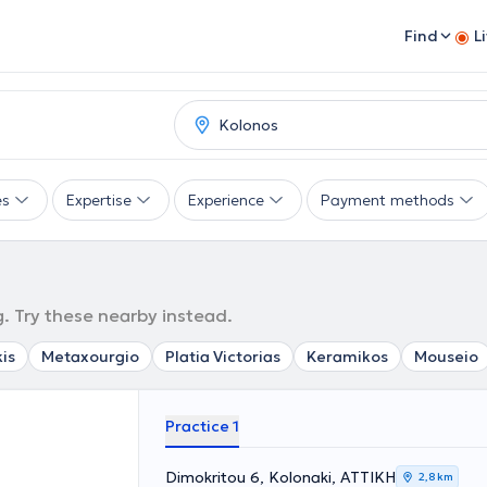
Find
L
es
Expertise
Experience
Payment methods
. Try these nearby instead.
kis
Metaxourgio
Platia Victorias
Keramikos
Mouseio
Practice 1
Dimokritou 6, Kolonaki, ΑΤΤΙΚΗ
2,8 km