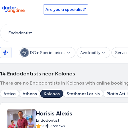
doctoranytime
Are you a specialist?
DO+ Special prices
Availability
Servic
14
Endodontists near Kolonos
There are no Endodontists in Kolonos with online booking
Attica
Athens
Kolonos
Stathmos Larisis
Platia Atti
Harisis Alexis
Endodontist
|
9.9
19 reviews