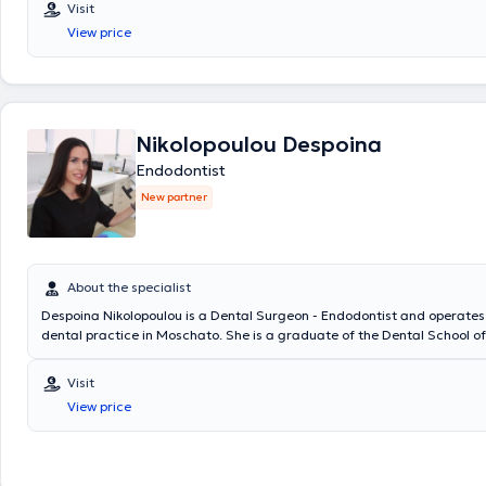
Visit
αποκλειστικά στην Ενδοδοντία, με έμφαση στη διάγνωση και αντιμετ
View price
ενδοδοντικών περιστατικών, αξιοποιώντας σύγχρονες τεχνικές και τεχ
Nikolopoulou Despoina
Endodontist
New partner
About the specialist
Despoina Nikolopoulou is a Dental Surgeon - Endodontist and operates
dental practice in Moschato. She is a graduate of the Dental School of
and Kapodistrian University of Athens and holds a postgraduate degre
Endodontics from the University of Central Lancashire. She has extens
Visit
and training, having worked in major clinics in both Greece and the Un
View price