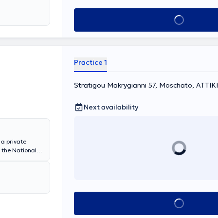
ώπιση σύνθετων
νολογίες.
Book appointment
Practice 1
Stratigou Makrygianni 57, Moschato, ΑΤΤΙΚ
Next availability
 a private
 the National
e in
ive experience
ited Kingdom.
Book appointment