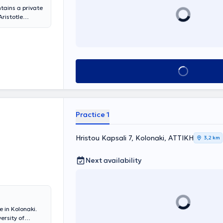
tains a private
ristotle
 from the
d further
dom. She
ed as a surgeon
ates in
Book appointment
nologies.
Practice 1
Hristou Kapsali 7, Kolonaki, ΑΤΤΙΚΗ
3,2 km
Next availability
 in Kolonaki.
ersity of