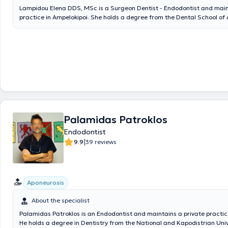
Lampidou Elena DDS, MSc is a Surgeon Dentist - Endodontist and main
practice in Ampelokipoi. She holds a degree from the Dental School of A
University of Thessaloniki, with a postgraduate degree in Endodontics
University of Cheshire, United Kingdom. Additionally, she has complete
training in dental prosthetics and facial aesthetics in the United King
possesses extensive and diverse professional experience, having work
dentist in Greece and the United Kingdom. Finally, she actively particip
conferences to stay updated on scientific advancements and new tech
Palamidas Patroklos
Endodontist
|
9.9
39 reviews
Aponeurosis
About the specialist
Palamidas Patroklos is an Endodontist and maintains a private practice
He holds a degree in Dentistry from the National and Kapodistrian Univ