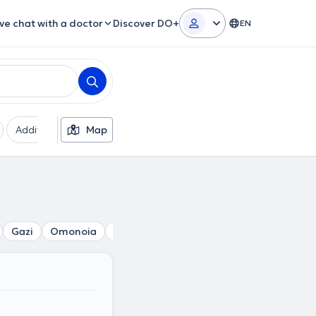
ive chat with a doctor
Discover DO+
EN
Additional filters
Map
Languages
Insurances
Ge
Gazi
Omonoia
Polytechnio
Votanikos
Psyri
Ped