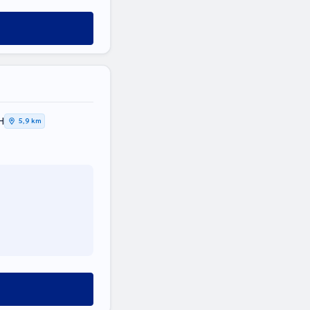
Η
5,9 km