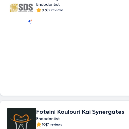
Endodontist
|
9.9
2 reviews
Foteini Koulouri Kai Synergates
Endodontist
|
10
7 reviews