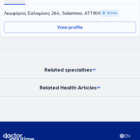
στην Ενδοδοντολογία, το οποίο Πανεπιστήμιο ιδρύθηκε το 1926 και
είναι η παλαιότερη σχολή στις ΗΠΑ. Επιπλέον έχει παρακολουθήσει
Λεωφόρος Σαλαμίνος 264, Salamina, ΑΤΤΙΚΗ
21,1 km
πληθώρα σεμιναρίων και hands on courses. Έχει 25 χρόνια
εμπειρία σε ενδοδοντικα περιστατικά μεγάλου βαθμού δυσκολίας
View profile
όπως επαναλήψεις Ε.Θ. και αφαίρεσης σπασμένων εργαλείων
καθώς και μεγάλη εμπειρία στις ακρορριζεκτομές και αφαίρεση
κύστεων καθώς και διαχείριση κρημνού σε ζωτικά ανατομικά
στοιχεία με τοποθέτηση αυτόλογου ή ετερόλογου μοσχευματικού
υλικού.
Related specialties
Related Health Articles
EN