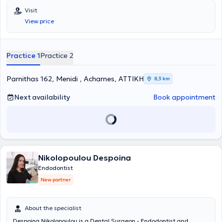
Visit
View price
Practice 1
Practice 2
Parnithas 162, Menidi , Acharnes, ΑΤΤΙΚΗ
8,3 km
Next availability
Book appointment
Nikolopoulou Despoina
Endodontist
New partner
About the specialist
Despoina Nikolopoulou is a Dental Surgeon - Endodontist and