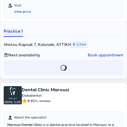
postgraduate training in Endodontics at Columbia University in New
Visit
York. He is a member of the AAE (American Association of
View price
Endodontists). Finally, he possesses extensive experience and
training.
Practice 1
Hristou Kapsali 7, Kolonaki, ΑΤΤΙΚΗ
5,0 km
Next availability
Book appointment
Dental Clinic Marousi
Endodontist
|
9.9
14 reviews
About the specialist
Marousi Dental Clinic
is a dental practice located in Marousi. In a