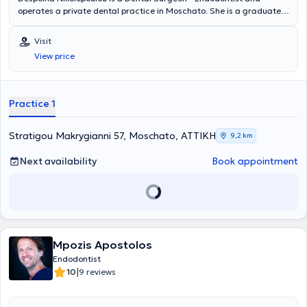
operates a private dental practice in Moschato. She is a graduate
of the Dental School of the National and Kapodistrian University of
Athens and holds a postgraduate degree in Endodontics from the
Visit
University of Central Lancashire. She has extensive experience and
View price
training, having worked in major clinics in both Greece and the
United Kingdom.
Practice 1
Stratigou Makrygianni 57, Moschato, ΑΤΤΙΚΗ
9,2 km
Next availability
Book appointment
Mpozis Apostolos
Endodontist
|
10
9 reviews