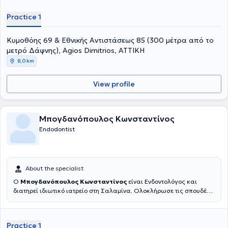
Practice 1
Κυμοθόης 69 & Εθνικής Αντιστάσεως 85 (300 μέτρα από το
μετρό Δάφνης), Agios Dimitrios, ΑΤΤΙΚΗ
8,0 km
View profile
Μπογδανόπουλος Κωνσταντίνος
Endodontist
About the specialist
Ο
Μπογδανόπουλος Κωνσταντίνος
είναι Ενδοντολόγος και
διατηρεί ιδιωτικό ιατρείο στη Σαλαμίνα. Ολοκλήρωσε τις σπουδές
του στην Οδοντιατρική σχολή του Πανεπιστημίου Αθηνών το 1982
και στη συνέχεια εργάστηκε για μια δεκαετία στην Πάτρα απ' όπου
και κατάγεται ιδιωτικά. Κατόπιν μετέβη για μετεκπαίδευση στο
Practice 1
Πανεπιστήμιο της Νέας Υόρκης όπου και έλαβε την ειδικότητά του