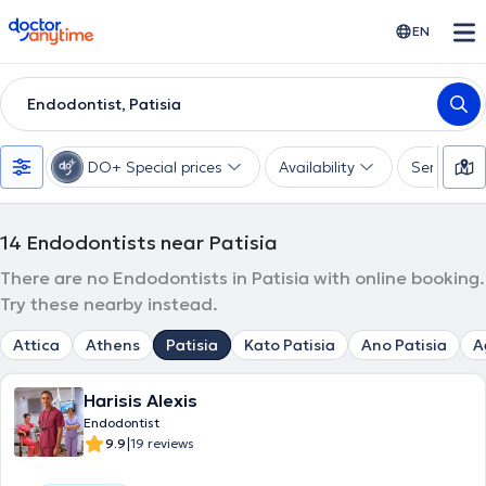
doctoranytime
EN
Endodontist, Patisia
DO+ Special prices
Availability
Services
14
Endodontists near Patisia
There are no Endodontists in Patisia with online booking.
Try these nearby instead.
Attica
Athens
Patisia
Kato Patisia
Ano Patisia
A
Harisis Alexis
Endodontist
|
9.9
19 reviews