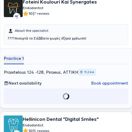
Foteini Koulouri Kai Synergates
Endodontist
|
10
7 reviews
About the specialist
????Ανοιχτά το Σάββατο χωρίς έξτρα χρέωση!
Practice 1
Praxitelous 124 -128, Piraeus, ΑΤΤΙΚΗ
11,2 km
Next availability
Book appointment
Hellinicon Dental "Digital Smiles"
Endodontist
|
10
5 reviews