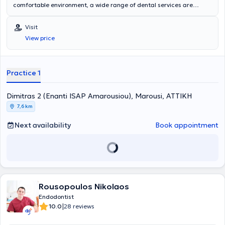
comfortable environment, a wide range of dental services are
provided for all ages by specialized Endodontists. The most
advanced technologies are adopted, and a primary concern is the
Visit
implementation of solutions fully tailored to the needs of the
View price
patients.
Practice 1
Dimitras 2 (Enanti ISAP Amarousiou), Marousi, ΑΤΤΙΚΗ
7,6 km
Next availability
Book appointment
Rousopoulos Nikolaos
Endodontist
|
10.0
28 reviews