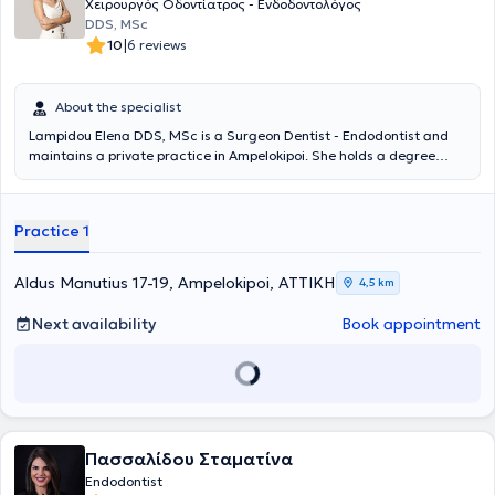
demonstrations of clinical cases. Lastly, it is worth mentioning that
Χειρουργός Οδοντίατρος - Ενδοδοντολόγος
he has performed over 15,000 procedures on more than 10,000
DDS, MSc
patients from 2002 to the present.
|
10
6 reviews
About the specialist
Lampidou Elena DDS, MSc is a Surgeon Dentist - Endodontist and
maintains a private practice in Ampelokipoi. She holds a degree
from the Dental School of Aristotle University of Thessaloniki, with a
postgraduate degree in Endodontics from the University of
Cheshire, United Kingdom. Additionally, she has completed further
Practice 1
training in dental prosthetics and facial aesthetics in the United
Kingdom. She possesses extensive and diverse professional
experience, having worked as a surgeon dentist in Greece and the
Aldus Manutius 17-19, Ampelokipoi, ΑΤΤΙΚΗ
4,5 km
United Kingdom. Finally, she actively participates in conferences to
stay updated on scientific advancements and new technologies.
Next availability
Book appointment
Πασσαλίδου Σταματίνα
Endodontist