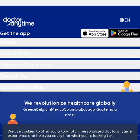
EN
Get the app
Areas
Specialties
Illnesses/Services
Search by
doctoranytime
We revolutionize healthcare globally
Greece
Belgium
Mexico
Colombia
Ecuador
Guatemala
Brazil
We use cookies to offer you a top-notch, personalized doctoranytime
experience and help you easily find what you’re looking for.