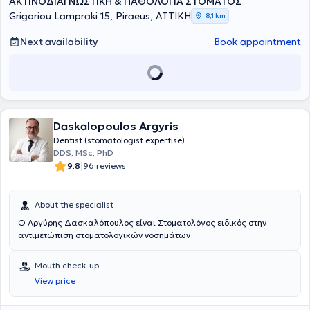
ΑΚΤΙΝΟΔΙΑΓΝΩΣΤΙΚΗ & ΠΑΘΟΛΟΓΙΑ ΣΤΟΜΑΤΟΣ
contributed to the authorship of more than 200 scientific
publications and has participated in numerous conferences and
Grigoriou Lampraki 15, Piraeus, ΑΤΤΙΚΗ
8,1 km
seminars in Greece and abroad with over 300 lectures and
presentations.
Next availability
Book appointment
Daskalopoulos Argyris
Dentist (stomatologist expertise)
DDS, MSc, PhD
|
9.8
96 reviews
About the specialist
Ο Αργύρης Δασκαλόπουλος είναι Στοματολόγος ειδικός στην
αντιμετώπιση στοματολογικών νοσημάτων
Mouth check-up
View price