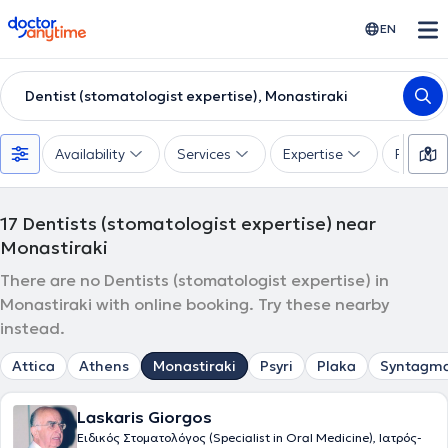
doctoranytime
EN
Dentist (stomatologist expertise), Monastiraki
Availability
Services
Expertise
Paymen
17
Dentists (stomatologist expertise) near
Monastiraki
There are no Dentists (stomatologist expertise) in
Monastiraki with online booking. Try these nearby
instead.
Attica
Athens
Monastiraki
Psyri
Plaka
Syntagm
Laskaris Giorgos
Ειδικός Στοματολόγος (Specialist in Oral Medicine), Ιατρός-