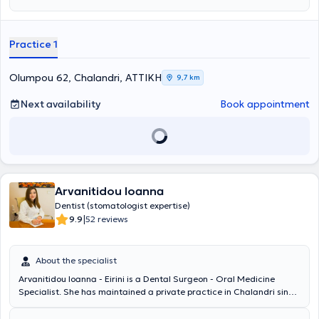
Some of the most common conditions treated include aphthous
ulcers, stomatitis, burning mouth syndrome, dry mouth, halitosis,
and various other infections. Furthermore, diagnosis and treatment
Practice 1
are provided for issues such as benign tumors (lipomas), malignant
tumors, and oral cancer. Lastly, the practice is equipped with
modern technology that fully meets contemporary standards.
Olumpou 62, Chalandri, ΑΤΤΙΚΗ
9,7 km
Next availability
Book appointment
Arvanitidou Ioanna
Dentist (stomatologist expertise)
|
9.9
52 reviews
About the specialist
Arvanitidou Ioanna - Eirini is a Dental Surgeon - Oral Medicine
Specialist. She has maintained a private practice in Chalandri since
2007. She graduated from the Dental School of the National and
Kapodistrian University of Athens and has completed postgraduate