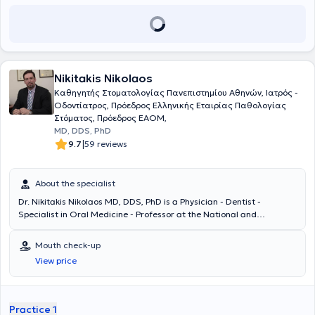
Nikitakis Nikolaos
Καθηγητής Στοματολογίας Πανεπιστημίου Αθηνών, Ιατρός -
Οδοντίατρος, Πρόεδρος Ελληνικής Εταιρίας Παθολογίας
Στόματος, Πρόεδρος EAOM,
MD, DDS, PhD
|
9.7
59 reviews
About the specialist
Dr. Nikitakis Nikolaos MD, DDS, PhD is a Physician - Dentist -
Specialist in Oral Medicine - Professor at the National and
Kapodistrian University of Athens (NKUA), and President of the
European Association of Oral Medicine (EAOM), with a private
Mouth check-up
practice in Kifisia. He holds degrees in Medicine and Dentistry from
View price
the University of Athens, a board-certified specialty, and a doctoral
degree (PhD) in Oral and Maxillofacial Pathology from the Dental
School of the University of Maryland, USA. Currently, he is a
Professor of Oral Medicine at the University of Athens and President
Practice 1