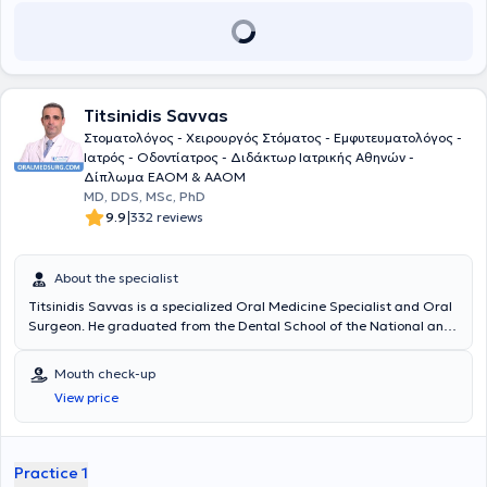
Titsinidis Savvas
Στοματολόγος - Χειρουργός Στόματος - Εμφυτευματολόγος -
Ιατρός - Οδοντίατρος - Διδάκτωρ Ιατρικής Αθηνών -
Δίπλωμα ΕΑΟΜ & ΑΑΟΜ
MD, DDS, MSc, PhD
|
9.9
332 reviews
About the specialist
Titsinidis Savvas is a specialized Oral Medicine Specialist and Oral
Surgeon. He graduated from the Dental School of the National and
Kapodistrian University of Athens (NKUA) in 2002. He holds two
Master's degrees (Master of Science) in Oral Surgery (Dental
Mouth check-up
School, NKUA, 2007) and Oral Medicine (Dental School, NKUA,
View price
2013). He also obtained the Diploma of Oral Medicine from the
European Association of Oral Medicine (Gothenburg, Sweden, 2018)
as well as the Academic Fellowship Certification from the American
Academy of Oral Medicine (New Orleans, LA, USA, 2019). Finally, he
Practice 1
was awarded a PhD from the Medical School of Athens (NKUA) in