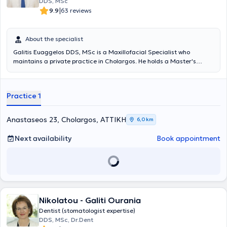
DDS, MSc
|
9.9
63 reviews
About the specialist
Galitis Euaggelos DDS, MSc is a Maxillofacial Specialist who
maintains a private practice in Cholargos. He holds a Master's
degree in the Clinical Management of Orofacial Pain from the
Dental School of the National and Kapodistrian University of Athens,
as well as a Dentistry degree from the same university. He
Practice 1
specializes in the diagnosis and treatment of cranio-mandibular
disorders, which may require the fabrication of specialized intraoral
devices (splints) for their proper management. The intraoral splints,
Anastaseos 23, Cholargos, ΑΤΤΙΚΗ
6,0 km
which must meet specific specifications to be effective, can be
applied in cases of teeth clenching or grinding, muscular or joint
Next availability
Book appointment
pain, joint sounds, tension-type headaches, and other related issues.
The doctor participates in conferences and seminars in Greece and
abroad, with numerous presentations and as an invited speaker at
several workshops. Finally, he is a member of the Dental Association
of Attica, the Hellenic Society of Oral Oncology, the Hellenic Society
of Orofacial Pain, and the Hellenic Society of Head and Neck.
Nikolatou - Galiti Ourania
Dentist (stomatologist expertise)
DDS, MSc, Dr.Dent