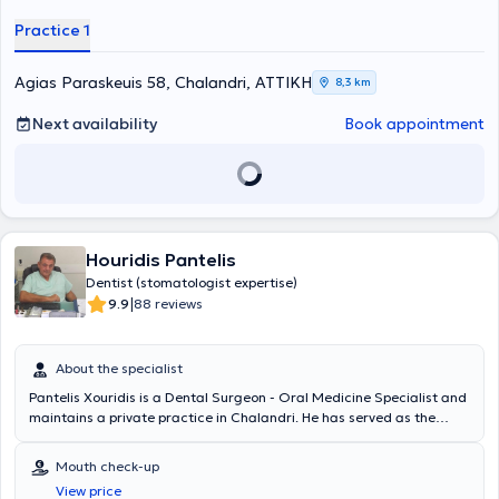
Practice 1
Agias Paraskeuis 58, Chalandri, ΑΤΤΙΚΗ
8,3 km
Next availability
Book appointment
Houridis Pantelis
Dentist (stomatologist expertise)
|
9.9
88 reviews
About the specialist
Pantelis Xouridis is a Dental Surgeon - Oral Medicine Specialist and
maintains a private practice in Chalandri. He has served as the
Director of the Oral Medicine Department at the 251st Air Force
General Hospital and possesses extensive experience in oral
Mouth check-up
medicine, having worked in this field for many years. In his practice,
View price
he addresses all diseases appearing in the oral and jaw areas.