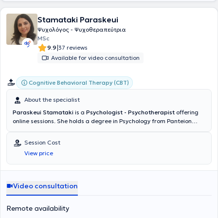
Stamataki Paraskeui
Ψυχολόγος - Ψυχοθεραπεύτρια
MSc
|
9.9
37 reviews
Available for video consultation
Cognitive Behavioral Therapy (CBT)
About the specialist
Paraskeui Stamataki
is a
Psychologist - Psychotherapist
offering
online sessions. She holds a degree in Psychology from Panteion
University, with postgraduate studies in Neuroscience and Mental
Functioning ("Brain and Mind") and specialization in Cognitive-
Session Cost
Behavioral Psychotherapy and psychopathology. Having worked in
View price
various settings, including psychiatric clinics and diagnostic
centers, she provides psychological support services for adults
dealing with anxiety, panic attacks, phobias, as well as interpersonal
issues. Her professional experience also includes collaboration with
Video consultation
primary and secondary schools, offering comprehensive therapeutic
solutions and counseling for personal development and mental well-
Remote availability
being. Additionally, the Psychologist has participated in numerous
seminars as part of her ongoing professional development.