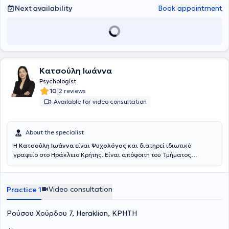
Next availability
Book appointment
Ultimately, with the aim of effectively enhancing emotional balance
and well-being, the specialist offers individualized psychological
services centered on understanding and managing mental health
challenges.
Κατσούλη Ιωάννα
Psychologist
|
10
2 reviews
Available for video consultation
About the specialist
Η
Κατσούλη Ιωάννα
είναι
Ψυχολόγος
και διατηρεί ιδιωτικό
γραφείο στο Ηράκλειο Κρήτης. Είναι απόφοιτη του Τμήματος
Ψυχολογίας του Πανεπιστημίου Κρήτης. Έχει ολοκληρώσει
Μεταπτυχιακό Δίπλωμα Σπουδών στην Εφηβική Ιατρική και
Φροντίδα Υγείας Εφήβων στο Τμήμα Ιατρικής του Αριστοτελείου
Video consultation
Practice 1
Πανεπιστημίου Θεσσαλονίκης και έχει εκπαιδευτεί στη Γνωστική
Συμπεριφορική Θεραπεία (CBT) μέσω τετραετούς δια ζώσης
προγράμματος της Ελληνικής Εταιρείας Έρευνας Συμπεριφοράς –
Ρούσου Χούρδου 7, Heraklion, ΚΡΗΤΗ
Παράρτημα Μακεδονίας. Επαγγελματικά, έχει εργαστεί ως
Ψυχολόγος στο Δήμο Θεσσαλονίκης, ενώ παράλληλα απέκτησε