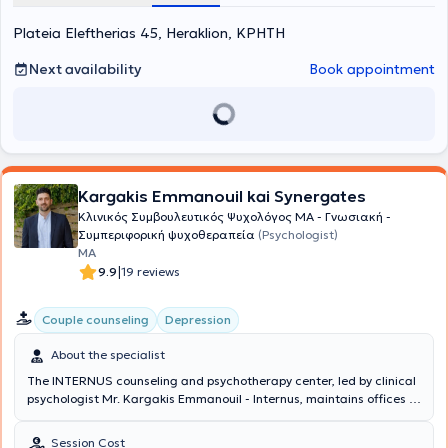
Plateia Eleftherias 45, Heraklion, ΚΡΗΤΗ
Next availability
Book appointment
Kargakis Emmanouil kai Synergates
Κλινικός Συμβουλευτικός Ψυχολόγος MA - Γνωσιακή -
Συμπεριφορική ψυχοθεραπεία
(Psychologist)
MA
|
9.9
19 reviews
Couple counseling
Depression
About the specialist
The INTERNUS counseling and psychotherapy center, led by clinical
psychologist Mr. Kargakis Emmanouil - Internus, maintains offices in
Heraklion, Rethymno, Chania, and Athens, offering a wide range of
services concerning treatment, rehabilitation, prevention, and
Session Cost