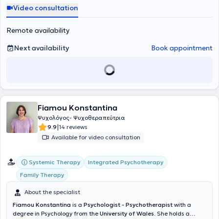
Bioethics (MA). Her interdisciplinary education enhances her ability
Video consultation
to bridge the biological and psychological perspectives, focusing on
a comprehensive understanding of the human experience. She
possesses clinical experience with the adult population and has
Remote availability
specialized in Systemic Psychotherapy (a four-year training
program), promoting the understanding of the self in relation to
Next availability
Book appointment
significant life systems (family, work, society). Additionally, she has
training and experience in Compassion Focused Therapy to alleviate
psychological distress related to persistent shame and self-
criticism. Her therapeutic practice emphasizes the autonomy and
values of each individual.
Fiamou Konstantina
Ψυχολόγος- Ψυχοθεραπεύτρια
|
9.9
14 reviews
Available for video consultation
Systemic Therapy
Integrated Psychotherapy
Family Therapy
About the specialist
Fiamou Konstantina
is a
Psychologist - Psychotherapist
with a
degree in Psychology from the
University of Wales
. She holds a