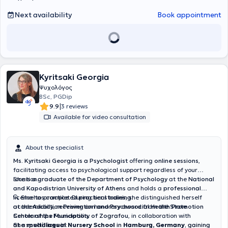
Next availability
Book appointment
Kyritsaki Georgia
Ψυχολόγος
BSc, PGDip
|
9.9
3 reviews
Available for video consultation
About the specialist
Ms. Kyritsaki Georgia is a Psychologist
offering
online sessions
,
facilitating access to psychological support regardless of your
location.
She is a
graduate of the Department of Psychology
at the
National
and Kapodistrian University of Athens
and holds a
professional
license to practice
🔍 She has completed
. During her studies, she distinguished herself
practical training
:
academically, receiving an honorary award from the
at the
Addiction Prevention and Psychosocial Health Promotion
State
Scholarships Foundation
Center of the Municipality of Zografou
.
, in collaboration with
at a
She specializes in:
multilingual Nursery School
in
Hamburg, Germany
, gaining