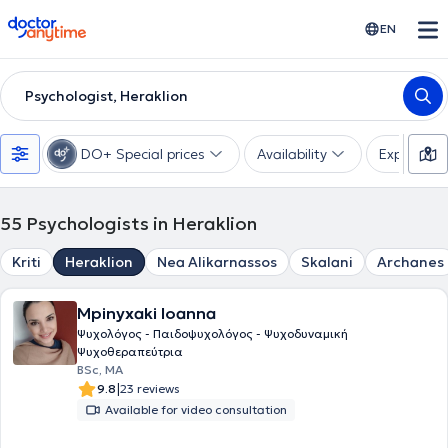
doctoranytime
EN
Psychologist, Heraklion
DO+ Special prices
Availability
Expertise
55
Psychologists in Heraklion
Kriti
Heraklion
Nea Alikarnassos
Skalani
Archanes
Mpinyxaki Ioanna
Ψυχολόγος - Παιδοψυχολόγος - Ψυχοδυναμική
Ψυχοθεραπεύτρια
BSc, MA
|
9.8
23 reviews
Available for video consultation