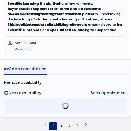
valuable experience in multicultural environments.
Specific Learning Disabilities
psychosocial support for children and adolescents
as well as in
She has collaborated with an
strengthening their families
educational platform
.
, undertaking
the
teaching of students with learning difficulties
, offering
individualized support and skills enhancement.
She looks forward to collaborating with you in areas related to her
scientific interests
and
specialization
, aiming to support and
empower individuals of all ages.
Session Cost
View price
Video consultation
Remote availability
Next availability
Book appointment
1
2
3
4