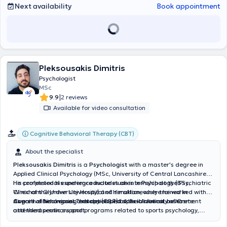
Next availability
Book appointment
Pleksousakis Dimitris
Psychologist
MSc
|
9.9
2 reviews
Available for video consultation
Cognitive Behavioral Therapy (CBT)
About the specialist
Pleksousakis Dimitris
is a
Psychologist
with a master's degree in
Applied Clinical Psychology (MSc, University of Central Lancashire).
He completed his undergraduate studies in Psychology (BSc,
His professional experience includes an internship at the Psychiatric
Wrexham Glyndwr University) and simultaneously trained in
Clinic of the University Hospital of Heraklion, where he worked with
Cognitive Behavioral Therapy (CBT) at the University of Crete.
diverse clinical cases and developed skills in clinical assessment
As part of his ongoing education and specialization, he has
and therapeutic support.
attended seminars and programs related to sports psychology,
psychodrama, psychotraumatology, and the cognitive-behavioral