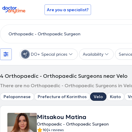
doctoranytime
Are you a specialist?
DO+ Special prices
Availability
Servic
4
Orthopaedic - Orthopaedic Surgeons near Velo
There are no Orthopaedic - Orthopaedic Surgeons in Velo
Peloponnese
Prefecture of Korinthos
Velo
Kiato
V
Mitsakou Matina
Orthopaedic - Orthopaedic Surgeon
|
10
4 reviews