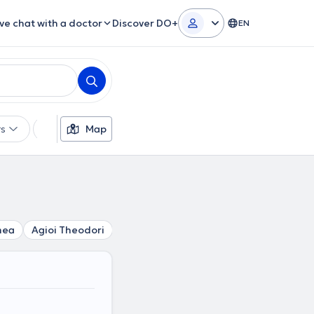
ive chat with a doctor
Discover DO+
EN
rs
Languages
Map
Insurances
Gender
mea
Agioi Theodori