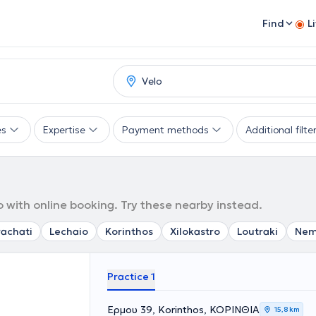
Find
L
es
Expertise
Payment methods
Additional filte
 with online booking. Try these nearby instead.
rachati
Lechaio
Korinthos
Xilokastro
Loutraki
Ne
Practice 1
Ερμου 39, Korinthos, ΚΟΡΙΝΘΙΑ
15,8 km