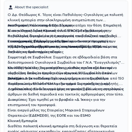
About the specialist
Ο Δρ. Θεόδωρος Κ. Τέγος είναι Παθολόγος–Ογκολόγος με πολυετή
κλινική εμπειρία στην ολοκληρωμένη αντιμετώπιση των
νεοπλασματικών νοσημάτων. Σήμερα κατέχει την θέση
Ακαδημαϊκή Υπόσταση & Εξειδίκευση
Επιμελητή
Α’ στην Ογκολογική Κλινική του Γ.Ν.Α. «Ο Ευαγγελισμός»
Είναι κάτοχος διδακτορικού τίτλου (
PhD
) με εξειδίκευση στην
,
παράλληλα διατηρεί ενεργή παρουσία στον ιδιωτικό τομέα ως
Παθολογική Ογκολογία. Η προσέγγισή του βασίζεται στη βαθιά
Επιστημονικός Συνεργάτης του
κατανόηση της βιολογίας του καρκίνου και στην εφαρμογή των
Επιστημονικό & Ερευνητικό Έργο
Therapis General Hospital
και
της
πλέον σύγχρονων θεραπευτικών πρωτοκόλλων, σύμφωνα με τις
Η διαρκής επιδίωξή του για επιστημονική εξέλιξη αποτυπώνεται
ΣΤ' Ογκολογικής Κλινικής του Νοσοκομείου ΥΓΕΙΑ
διεθνείς κατευθυντήριες οδηγίες
στην έντονη δραστηριότητά του:
Συμμετοχή σε Συμβούλια:
Συμμετέχει σε εβδομαδιαία βάση στα
διεπιστημονικά Ογκολογικά Συμβούλια του Γ.Ν.Α. "Ευαγγελισμός" &
του ΥΓΕΙΑ, για όλες τις κακοήθειες, καθώς και σε εξειδικευμένα
Κλινικές Μελέτες:
Συμμετέχει ενεργά στον σχεδιασμό και την
συμβούλια όπως το Καρδιο-Ογκολογικό, το Συμβούλιο Σπανίων
υλοποίηση διεθνών ερευνητικών πρωτοκόλλων και κλινικών
Νοσημάτων με το Ενδοκρινολογικό τμήμα και το Συμβούλιο
μελετών
Συνέδρια & Εκπαίδευση:
Έχει συμμετάσχει σε περισσότερα από 150
Θεραπειών Lutecium-PSMA με το τμήμα Πυρηνικής Ιατρικής.
συνέδρια στην Ελλάδα και το εξωτερικό ως πρόεδρος ή ομιλητής.
Διαθέτει πλούσιο διδακτικό έργο σε φοιτητές και νέους ογκολόγους
Δημοσιεύσεις:
Είναι συγγραφέας ιατρικών βιβλίων, επιστημονικών
άρθρων σε διεθνή περιοδικά και τακτικός αρθρογράφος στον τύπο.
Διακρίσεις:
Έχει τιμηθεί με το
βραβείο «Δ. Ίκκος»
για την
επιστημονική του προσφορά.
Είναι ενεργό μέλος της Εταιρείας Μοριακά Στοχευμένων
Θεραπειών (
ΕΔΕΜΣΕΘ
), της
ΕΟΠΕ
και του
ESMO
Κλινική Εμπειρία
διαθέτει
πολυετή κλινική εμπειρία
στη διάγνωση και θεραπεία
ευρέος φάσματος κακοηθειών, εφαρμόζοντας εξατομικευμένα