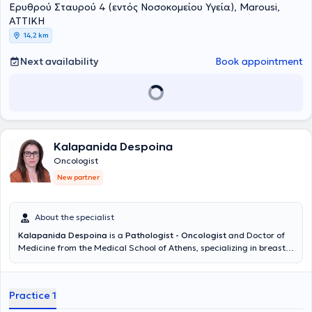
Ερυθρού Σταυρού 4 (εντός Νοσοκομείου Υγεία), Marousi,
ΑΤΤΙΚΗ
14,2 km
Next availability
Book appointment
Kalapanida Despoina
Oncologist
New partner
About the specialist
Kalapanida Despoina
is a
Pathologist - Oncologist
and Doctor of
Medicine from the Medical School of Athens, specializing in breast
cancer, maintaining a private practice in Chalandri. Her goal is to
provide substantive support to cancer patients at every stage of
their treatment. She places particular emphasis on clear patient
Practice 1
communication, trust, and the human doctor-patient relationship.
She has significant experience as a researcher in large multicenter