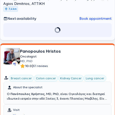
Agios Dimitrios, ΑΤΤΙΚΗ
7,4 km
Next availability
Book appointment
Panopoulos Hristos
Oncologist
MD, PhD
|
10.0
61 reviews
Breast cancer
Colon cancer
Kidney Cancer
Lung cancer
About the specialist
Ο
Πανόπουλος Χρήστος
, MD, PhD, είναι Ογκολόγος και διατηρεί
ιδιωτικό ιατρείο στην οδό Ξενίας 3, έναντι Πλατείας Μαβίλης. Είναι
Διευθυντής Ογκολογικού Τμήματος της Ευρωκλινικής Αθηνών.
Είναι Διδάκτωρ του Εθνικού και Καποδιστριακού Πανεπιστημίου
Visit
Αθηνών με Διδακτορική Διατριβή με θέμα: "Χορήγηση από του