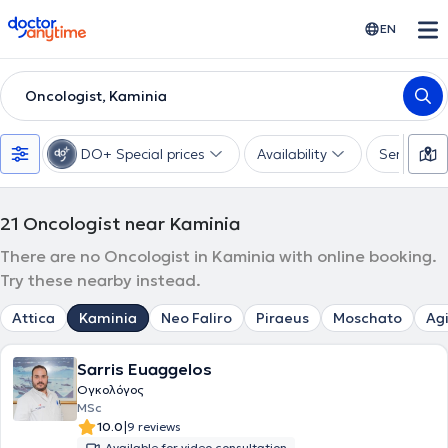
doctoranytime
EN
Oncologist, Kaminia
DO+ Special prices
Availability
Services
21
Oncologist near Kaminia
There are no Oncologist in Kaminia with online booking.
Try these nearby instead.
Attica
Kaminia
Neo Faliro
Piraeus
Moschato
Agi
Sarris Euaggelos
Ογκολόγος
MSc
|
10.0
9 reviews
Available for video consultation