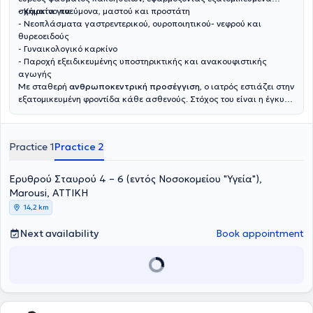
σχήματα για:
- Καρκίνο πνεύμονα, μαστού και προστάτη
- Νεοπλάσματα γαστρεντερικού, ουροποιητικού- νεφρού και
θυρεοειδούς
- Γυναικολογικό καρκίνο
- Παροχή εξειδικευμένης υποστηρικτικής και ανακουφιστικής
αγωγής
Με σταθερή
ανθρωποκεντρική προσέγγιση
, ο ιατρός εστιάζει στην
εξατομικευμένη φροντίδα κάθε ασθενούς. Στόχος του είναι η έγκυρη
ενημέρωση και η ουσιαστική στήριξη των ασθενών και των
οικογενειών τους, διασφαλίζοντας τη βέλτιστη δυνατή ποιότητα
ζωής σε κάθε στάδιο της θεραπευτικής διαδρομής.
Practice 1
Practice 2
Ερυθρού Σταυρού 4 – 6 (εντός Νοσοκομείου "Υγεία"),
Marousi, ΑΤΤΙΚΗ
14,2 km
Next availability
Book appointment