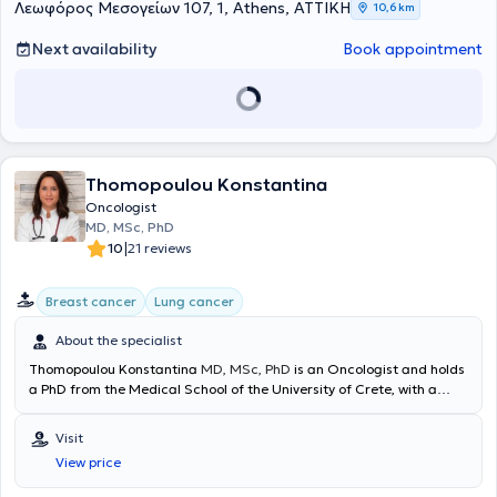
Λεωφόρος Μεσογείων 107, 1, Athens, ΑΤΤΙΚΗ
10,6 km
Next availability
Book appointment
Thomopoulou Konstantina
Oncologist
MD, MSc, PhD
|
10
21 reviews
Breast cancer
Lung cancer
About the specialist
Thomopoulou Konstantina
MD, MSc, PhD
is an Oncologist and holds
a PhD from the Medical School of the University of Crete, with a
specialization in Cancer Immunology. She maintains a private
practice in Ampelokipoi. She studied at the Medical School of
Visit
Democritus University of Thrace and holds a master's degree in
View price
Lung Cancer from the National and Kapodistrian University of
Athens. She specialized in the United Kingdom, specifically in