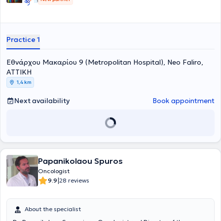
reimbursed biomarker list by EOPYY (10/2025). Internationally, she
holds leadership positions in global oncology organizations and
scientific societies (ASCO, ESMO, ECO).
Practice 1
Εθνάρχου Μακαρίου 9 (Metropolitan Hospital), Neo Faliro,
ΑΤΤΙΚΗ
1,4 km
Next availability
Book appointment
Papanikolaou Spuros
Oncologist
|
9.9
28 reviews
About the specialist