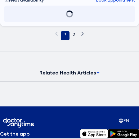
Next availability
Book appointment
specialization includes neoplasms of the gastrointestinal system.
Finally, the physician is a member of the Athens Medical Association,
the Hellenic Society of Medical Oncologists (HSO), and the
European Society For Medical Oncology (ESMO).
1
2
Related Health Articles
EN
Get the app