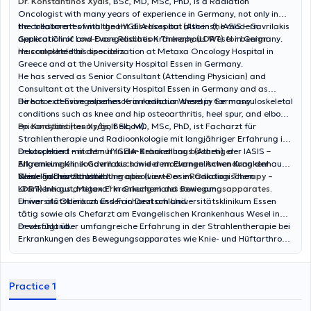
Dr. Konstantinos Xydis
, BSc, MD, MSc, PhD, is a Radiation
Oncologist with many years of experience in Germany, not only in
the treatment of
He collaborates with the HYGEIA Hospital (Athens), IASIS – Gavrilakis
malignant diseases
but also in the modern
application of L
General Clinic and Evangelisches Krankenhaus Wesel in Germany.
ow-Dose Radiation Therapy (LDRT) for benign
musculoskeletal disorders.
He completed his specialization at Metaxa Oncology Hospital in
Greece and at the University Hospital Essen in Germany.
He has served as Senior Consultant (Attending Physician) and
Consultant at the University Hospital Essen in Germany and as
Director at Evangelisches Krankenhaus Wesel in Germany.
He has extensive experience in radiation therapy for musculoskeletal
conditions such as knee and hip osteoarthritis, heel spur, and elbow
epicondylitis (tennis/golf elbow).
Dr. Konstantinos Xydis
, BSc, MD, MSc, PhD, ist Facharzt für
Strahlentherapie und Radioonkologie mit langjähriger Erfahrung in
Deutschland –
Er kooperiert mit dem HYGEIA-Krankenhaus (Athen), der IASIS –
nicht nur in der Behandlung bösartiger
Erkrankungen, sondern auch in der modernen Anwendung der
Allgemeine Klinik Gavrilakis sowie dem Evangelischen Krankenhaus
Niedrigdosis-Strahlentherapie (Low-Dose Radiation Therapy –
Wesel in Deutschland.
Seine Facharztausbildung absolvierte er im Onkologischen
LDRT) bei gutartigen Erkrankungen des Bewegungsapparates.
Krankenhaus „Metaxa“ in Griechenland sowie am
Universitätsklinikum Essen in Deutschland.
Er war als Oberarzt und Facharzt am Universitätsklinikum Essen
tätig sowie als Chefarzt am Evangelischen Krankenhaus Wesel in
Deutschland.
Er verfügt über umfangreiche Erfahrung in der Strahlentherapie bei
Erkrankungen des Bewegungsapparates wie Knie- und Hüftarthrose,
Fersensporn sowie Epicondylitis des Ellenbogens (Tennis- bzw.
Golferellenbogen).
Practice 1