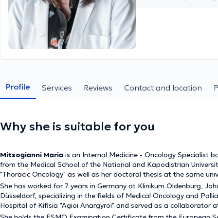
Profile
Services
Reviews
Contact and location
Why she is suitable for you
Mitsogianni Maria
is an Internal Medicine - Oncology Specialist
from the Medical School of the National and Kapodistrian Univer
"Thoracic Oncology" as well as her doctoral thesis at the same univ
She has worked for 7 years in Germany at Klinikum Oldenburg, Jo
Düsseldorf, specializing in the fields of Medical Oncology and Pall
Hospital of Kifisia "Agioi Anargyroi" and served as a collaborator a
She holds the ESMO Examination Certificate from the European So