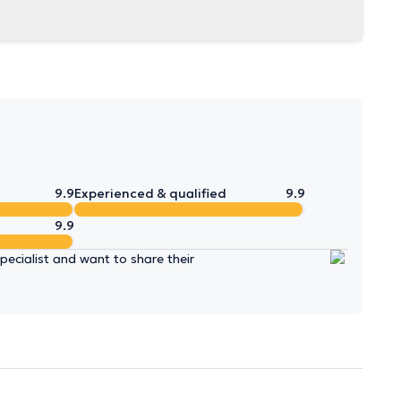
9.9
Experienced & qualified
9.9
9.9
ecialist and want to share their