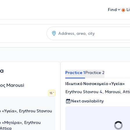
Find
L
ia
Practice 1
Practice 2
Ιδιωτικό Νοσοκομείο «Υγεία»
ος Marousi
Erythrou Stavrou 4, Marousi, Att
15 '
Next availability
 «Υγεία», Erythrou Stavrou
ο «Μητέρα», Erythrou
Attica