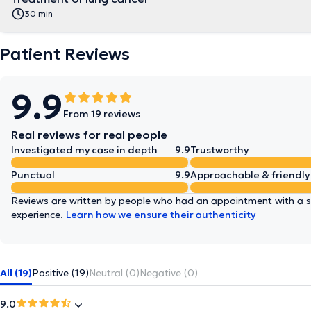
30 min
Patient Reviews
9.9
From 19 reviews
Real reviews for real people
Investigated my case in depth
9.9
Trustworthy
Punctual
9.9
Approachable & friendly
Reviews are written by people who had an appointment with a sp
experience.
Learn how we ensure their authenticity
All (19)
Positive (19)
Neutral (0)
Negative (0)
9.0