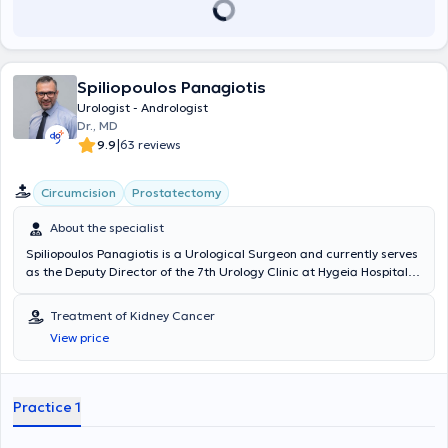
Spiliopoulos Panagiotis
Urologist - Andrologist
Dr., MD
|
9.9
63 reviews
Circumcision
Prostatectomy
About the specialist
Spiliopoulos Panagiotis is a Urological Surgeon and currently serves
as the Deputy Director of the 7th Urology Clinic at Hygeia Hospital
and as the Scientific Director at the HealtSpot Peristeri
multidisciplinary clinic (HHG group). He possesses extensive, twenty-
Treatment of Kidney Cancer
year clinical experience (National Health System, Nikaia State
View price
Hospital, Hygeia, Mitera) and has performed hundreds of successful
surgical procedures. He has significant expertise and specialization
in the most advanced treatments as well as minimally invasive
techniques, including endourological surgeries, laser (HoLEP)
Practice 1
prostatectomy, Rezum prostatectomy, and laser lithotripsy. As a
member of the Hellenic Urological Association (HUA), the European