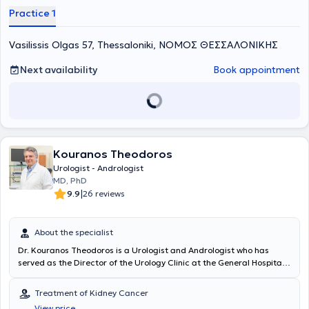
the field of Urology - Andrology have equipped him with the
Practice 1
necessary knowledge to effectively and efficiently manage a wide
range of cases in his private practice today. Finally, he is a member
Vasilissis Olgas 57, Thessaloniki, ΝΟΜΟΣ ΘΕΣΣΑΛΟΝΙΚΗΣ
of the Hellenic Urological Association and the Urological Association
of Northern Greece.
Next availability
Book appointment
Kouranos Theodoros
Urologist - Andrologist
MD, PhD
|
9.9
26 reviews
About the specialist
Dr. Kouranos Theodoros is a Urologist and Andrologist who has
served as the Director of the Urology Clinic at the General Hospital
of Elefsina "Thriasio" for the past 7 years, while also maintaining a
private practice in Peristeri. He holds a doctoral degree from the
Treatment of Kidney Cancer
National and Kapodistrian University of Athens with a thesis entitled
View price