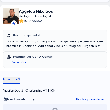
Aggelou Nikolaos
Urologist - Andrologist
|
10
12 reviews
About the specialist
Aggelou Nikolaos is a Urologist - Andrologist and operates a private
practice in Chalandri. Additionally, he is a Urological Surgeon in the
Urology Department of the Athens Medical Center. He has also
worked for many years at the General Hospital of Piraeus "Tzaneio."
Treatment of Kidney Cancer
He studied Medicine at the Universita degli Studi di Bologna and
View price
specializes in endoscopic urology, transurethral resection of the
prostate (TURis), as well as oncology.
Practice 1
Ypsilantou 5, Chalandri, ΑΤΤΙΚΗ
Next availability
Book appointment