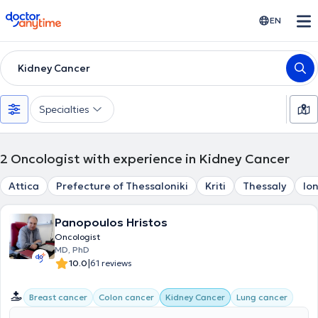
doctoranytime
EN
Kidney Cancer
Specialties
2
Oncologist with experience in Kidney Cancer
Attica
Prefecture of Thessaloniki
Kriti
Thessaly
Io
Panopoulos Hristos
Oncologist
MD, PhD
|
10.0
61 reviews
Breast cancer
Colon cancer
Kidney Cancer
Lung cancer