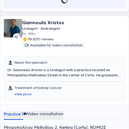
Giannoulis Xristos
Urologist - Andrologist
Dr., MSc
|
10.0
10 reviews
Available for video consultation
About the specialist
Dr. Giannoulis Xristos is a Urologist with a practice located on
Mitropolitou Methodiou Street in the center of Corfu. He graduated
from the English-speaking Medical School of Semmelweis University,
where he completed his thesis in the urological clinic focusing on the
Treatment of Kidney Cancer
treatment of bladder cancer. He specialized at the Urological Clinic
View price
of the 417 Military Medical Training Center. He has experience in a
wide range of urological surgeries with a particular emphasis on
endourology, management of kidney and ureteral lithiasis. He
maintains an active scientific presence with publications in Greek
Video consultation
Practice 1
and international conferences and scientific journals, and he is
fluent in English and Spanish.
Μητροπολίτου Μεθοδίου 2, Kerkira (Corfu), ΝΟΜΟΣ