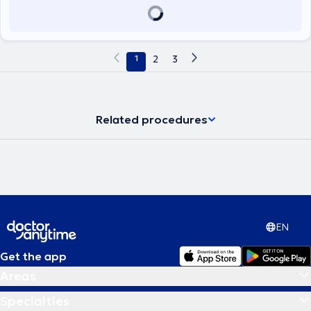
surgery, oncology, and endourology.
1
2
3
Related procedures
EN
Get the app
Areas
Specialties