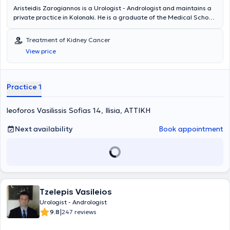
Aristeidis Zarogiannos is a Urologist - Andrologist and maintains a
private practice in Kolonaki. He is a graduate of the Medical School
of Aristotle University of Thessaloniki and the Military Officers
School of Corps (S.S.A.S). He has many years of clinical experience,
Treatment of Kidney Cancer
having worked in several military hospitals in Attica, and serves as a
View price
Military Physician in the Urology Clinic of the 417 NIMTS.
Practice 1
leoforos Vasilissis Sofias 14, Ilisia, ΑΤΤΙΚΗ
Next availability
Book appointment
Tzelepis Vasileios
Urologist - Andrologist
|
9.8
247 reviews