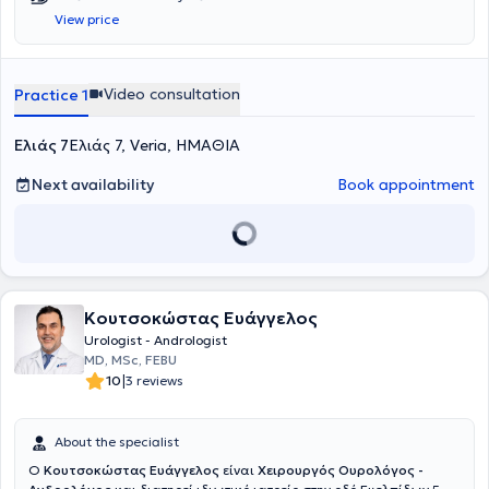
πνεύμονα και δευτερογενή αντίσταση στην ανοσοθεραπεία. Η
View price
επιστημονική του προσέγγιση συνδυάζει την εξατομικευμένη ιατρική
με τη σύγχρονη κλινική έρευνα, προσφέροντας στους ασθενείς του
πρόσβαση σε καινοτόμες θεραπείες και υψηλού επιπέδου
ογκολογική φροντίδα.
Video consultation
Practice 1
Ελιάς 7
Ελιάς 7, Veria, ΗΜΑΘΙΑ
Next availability
Book appointment
Κουτσοκώστας Ευάγγελος
Urologist - Andrologist
MD, MSc, FEBU
|
10
3 reviews
About the specialist
Ο
Κουτσοκώστας Ευάγγελος
είναι
Χειρουργός Ουρολόγος -