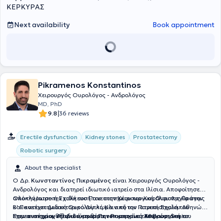
ΚΕΡΚΥΡΑΣ
Next availability
Book appointment
Pikramenos Konstantinos
Χειρουργός Ουρολόγος - Ανδρολόγος
MD, PhD
|
9.8
36 reviews
Erectile dysfunction
Kidney stones
Prostatectomy
Robotic surgery
About the specialist
Ο Δρ.
Κωνσταντίνος Πικραμένος
είναι Χειρουργός Ουρολόγος -
Ανδρολόγος και διατηρεί ιδιωτικό ιατρείο στα Ιλίσια. Αποφοίτησε
από την Ιατρική Σχολή του Πανεπιστημίου του Καρόλου της Πράγας
Ολοκλήρωσε την ειδίκευσή του στην
Χειρουργική Ουρολογία
στην
και κατέχει Διδακτορικό Δίπλωμα από την Ιατρική Σχολή του
Β’ Πανεπιστημιακή Ουρολογική Κλινική του Πανεπιστημίου Αθηνών.
Πανεπιστημίου Αθηνών, με θέμα τον καρκίνο του Προστάτη.
Στην συνέχεια,
Έχει ανακηρυχθεί
εξειδικεύτηκε στην
Διδάκτωρ Πανεπιστημίου Αθηνών
Ρομποτική Χειρουργική
,
Senior
του