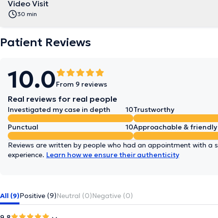
Video Visit
30 min
Patient Reviews
10.0
From 9 reviews
Real reviews for real people
Investigated my case in depth
10
Trustworthy
Punctual
10
Approachable & friendly
Reviews are written by people who had an appointment with a sp
experience.
Learn how we ensure their authenticity
All (9)
Positive (9)
Neutral (0)
Negative (0)
9.8