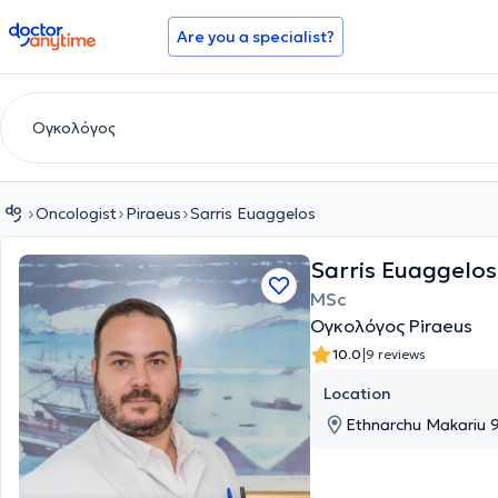
doctoranytime
Are you a specialist?
Oncologist
Piraeus
Sarris Euaggelos
Sarris Euaggelos
MSc
Ογκολόγος Piraeus
|
10.0
9 reviews
Location
Ethnarchu Makariu 9,