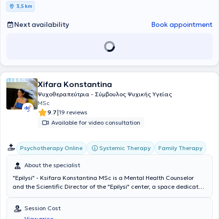
melanoma, vitiligo, urticaria, and trichotillomania. Finally, he works
3,5 km
with autoimmune diseases and Hypnobirthing – smooth childbirth
through deep relaxation.
Next availability
Book appointment
Xifara Konstantina
Ψυχοθεραπεύτρια - Σύμβουλος Ψυχικής Υγείας
MSc
|
9.7
19 reviews
Available for video consultation
Systemic Therapy
Family Therapy
Psychotherapy Online
About the specialist
"Epilysi" - Ksifara Konstantina MSc is a Mental Health Counselor
and the Scientific Director of the "Epilysi" center, a space dedicated
to psychoemotional health located in Ilioupoli. She is a graduate of
the American College of Greece and holds a master's degree in
Session Cost
Health Psychology from the University of Bath, UK. She is a well-
View price