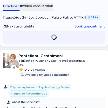
seminars and conferences. Her areas of interest include the
Video consultation
Practice 1
integration of contemporary neuroscience with psychotherapy,
developmental trauma and its impact on personal relationships,
psychoemotional care of women during menopause, and encounter
Παμφυλίας 24 (3ος όροφος), Palaio Faliro, ΑΤΤΙΚΗ
1,9 km
and personal development groups.
Next availability
Book appointment
Pantelidou Gesthimani
Σύμβουλος Ψυχικής Υγείας - Ψυχοθεραπεύτρια
MSc
|
10.0
24 reviews
Available for video consultation
Θέματα σχέσεων
Psychotherapy Online
Integrated Psychotherapy
About the specialist