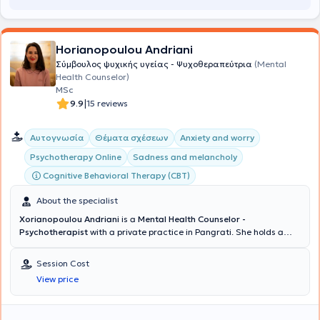
Horianopoulou Andriani
Σύμβουλος ψυχικής υγείας - Ψυχοθεραπεύτρια
(Mental
Health Counselor)
MSc
|
9.9
15 reviews
Αυτογνωσία
Θέματα σχέσεων
Anxiety and worry
Psychotherapy Online
Sadness and melancholy
Cognitive Behavioral Therapy (CBT)
About the specialist
Xorianopoulou Andriani
is a
Mental Health Counselor -
Psychotherapist
with a private practice in Pangrati. She holds a
degree in Sociology from Panteion University and a master's
degree in Counseling and Psychotherapy from the University of East
Session Cost
London. Additionally, she specialized in Cognitive Psychotherapy at
View price
the Kostas Stefanis Research University Institute of Mental Health,
Neurosciences and Precision Medicine, in collaboration with the
First Psychiatric Clinic of the National and Kapodistrian University