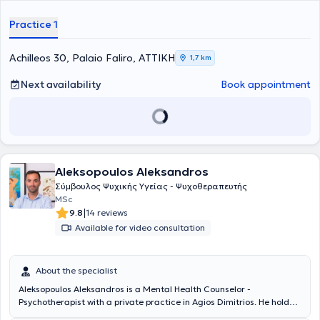
Practice 1
Achilleos 30, Palaio Faliro, ΑΤΤΙΚΗ
1,7 km
Next availability
Book appointment
Aleksopoulos Aleksandros
Σύμβουλος Ψυχικής Υγείας - Ψυχοθεραπευτής
MSc
|
9.8
14 reviews
Available for video consultation
About the specialist
Aleksopoulos Aleksandros is a Mental Health Counselor -
Psychotherapist with a private practice in Agios Dimitrios. He holds a
Master's degree in Counseling Psychology and Psychotherapy (MSc)