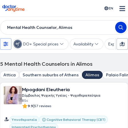
doctoranytime
EN
Mental Health Counselor, Alimos
DO+ Special prices
Availability
Expertise
5
Mental Health Counselors in Alimos
Attica
Southern suburbs of Athens
Alimos
Palaio Fali
Mpogdani Eleutheria
Σύμβουλος Ψυχικής Υγείας - Ψυχοθεραπεύτρια
BSc
|
9.9
57 reviews
Cognitive Behavioral Therapy (CBT)
Υπνοθεραπεία
Integrated Psychotherapy