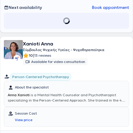
Next availability
Book appointment
Xanioti Anna
Σύμβουλος Ψυχικής Υγείας - Ψυχοθεραπεύτρια
|
10
13 reviews
Available for video consultation
Person-Centered Psychotherapy
About the specialist
Anna Xanioti
is a Mental Health Counselor and Psychotherapist
specializing in the Person-Centered Approach. She trained in the 4-
year experiential program "Person-Centered Roots" at the College
of Humanistic Studies ICPS in Athens. She is a certified
Session Cost
Psychotherapist accredited by the European Association of
View price
Psychotherapy (EAP) and holds the European Certificate of
Psychotherapy (ECP). She ensures her professional development
through continuous supervision, therapy, and participation in