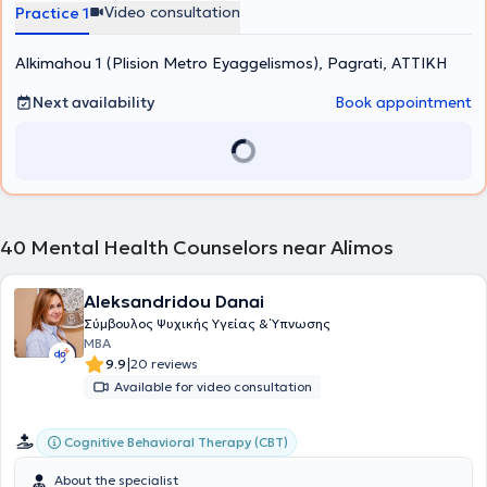
of Athens. She has also volunteered as a psychotherapist at the
Video consultation
Practice 1
Social Protection and Solidarity Organization of the Municipality of
Vrilissia and at the Parental Equality for the Child Association.
Alkimahou 1 (Plision Metro Eyaggelismos), Pagrati, ΑΤΤΙΚΗ
Furthermore, in the context of ongoing professional development,
she has attended numerous training programs, workshops, and
seminars and is a member of the Hellenic Association of Cognitive
Next availability
Book appointment
Psychotherapies and the European Association for Behavioural and
Cognitive Therapies.
40
Mental Health Counselors near Alimos
Aleksandridou Danai
Σύμβουλος Ψυχικής Υγείας & Ύπνωσης
MBA
|
9.9
20 reviews
Available for video consultation
Cognitive Behavioral Therapy (CBT)
About the specialist