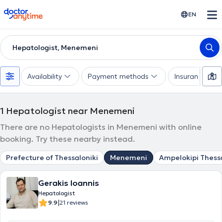
doctoranytime
EN
Hepatologist, Menemeni
Availability
Payment methods
Insurances
1
Hepatologist near Menemeni
There are no Hepatologists in Menemeni with online
booking. Try these nearby instead.
Prefecture of Thessaloniki
Menemeni
Ampelokipi Thessa
Gerakis Ioannis
Hepatologist
|
9.9
21 reviews