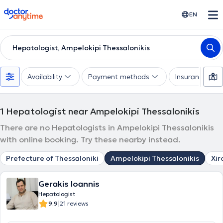
doctoranytime
EN
Hepatologist, Ampelokipi Thessalonikis
Availability
Payment methods
Insurances
1
Hepatologist near Ampelokipi Thessalonikis
There are no Hepatologists in Ampelokipi Thessalonikis
with online booking. Try these nearby instead.
Prefecture of Thessaloniki
Ampelokipi Thessalonikis
Xir
Gerakis Ioannis
Hepatologist
|
9.9
21 reviews