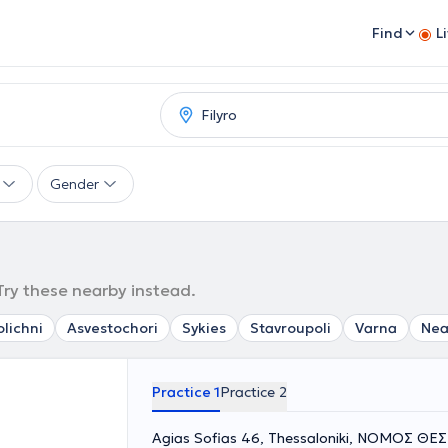
Find
L
Gender
 Try these nearby instead.
olichni
Asvestochori
Sykies
Stavroupoli
Varna
Nea
Practice 1
Practice 2
Agias Sofias 46, Thessaloniki, ΝΟΜΟΣ Θ