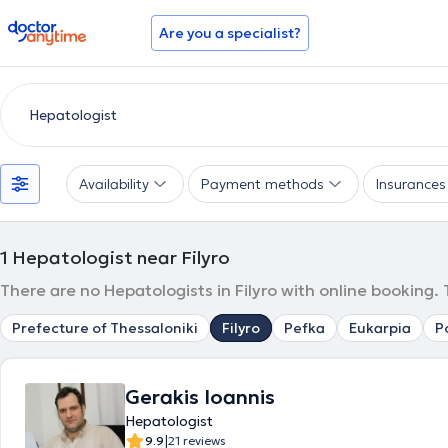
doctoranytime
Are you a specialist?
Availability
Payment methods
Insurances
1
Hepatologist near Filyro
There are no Hepatologists in Filyro with online booking.
Prefecture of Thessaloniki
Filyro
Pefka
Eukarpia
P
Gerakis Ioannis
Hepatologist
|
9.9
21 reviews