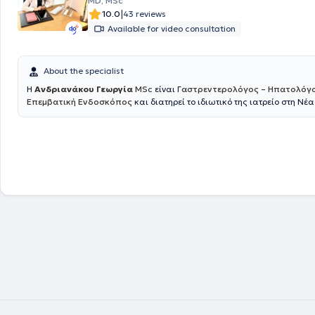
MD, MSc
|
10.0
43 reviews
Available for video consultation
About the specialist
H
Ανδριανάκου Γεωργία
MSc
είναι Γ
αστρεντερολόγος – Ηπατολόγο
Επεμβατική Ενδοσκόπος
και διατηρεί το ιδιωτικό της ιατρείο στη Νέα
Παράλληλα είναι συνεργάτης του Γαστρεντερολογικού Τμήματος του 
Ερρίκος Ντυνάν , όπου διενεργεί όλες τις απαραίτητες ενδοσκοπικές πρ
Γαστροσκόπηση με λήψη βιοψιών ,κολονοσκόπηση , πολυποδεκτομή ,
ορθοσιγμοειδοσκόπηση , τοποθέτηση γαστροστομίας και άλλα. Όλες 
πράξεις πραγματοποιούνται παρουσία Αναισθησιολόγου και εξειδικε
νοσηλευτικού προσωπικού , για την ασφάλεια του ασθενούς. Η κ. Ανδρ
απόφοιτος της Ιατρικής Σχολής του Πανεπιστημίου Πατρών. Από το 201
εργάστηκε στο Πανεπιστημιακό Νοσοκομείο της Ντιζόν στη Γαλλία CHU
Bourgogne και έλαβε τον τίτλο της Γενικής Ιατρικής. Το 2015 ολοκλήρ
Μεταπτυχιακό δίπλωμα « Ιδιοπαθείς Φλεγμονώδεις Νόσοι του Εντέρου
Πανεπιστημίου της Lille και του Πανεπιστημίου Sorbonne - Université Pi
Curie του Παρισίου. Το 2018 επέστρεψε στην Ελλάδα και ξεκίνησε την ε
στη Γαστρεντερολογία – Ηπατολογία στο Γενικό Νοσοκομείο Αθηνών "
Το 2020 ολοκλήρωσε επιτυχώς μετά από γραπτές εξετάσεις την παρ
13 ου Σχολείου Κλινικής Ηπατολογίας, το οποίο διοργανώνεται από τη
Εταιρία Μελέτης Ήπατος. Επιπρόσθετα, το 2021 παρακολούθησε επιτ