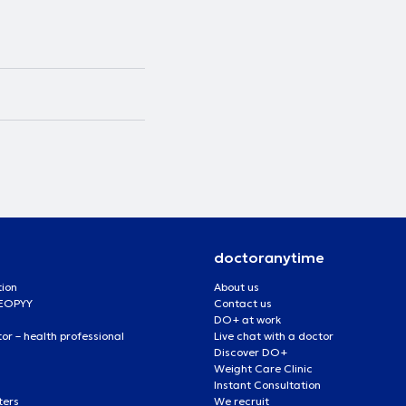
doctoranytime
tion
About us
 EOPYY
Contact us
DO+ at work
r – health professional
Live chat with a doctor
Discover DO+
Weight Care Clinic
Instant Consultation
ters
We recruit