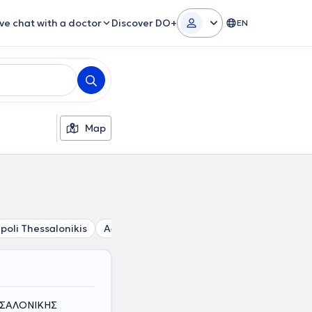
ive chat with a doctor
Discover DO+
EN
Map
poli Thessalonikis
Agios Pavlos
Ilioupoli Thessalonikis
S
ΕΣΣΑΛΟΝΙΚΗΣ