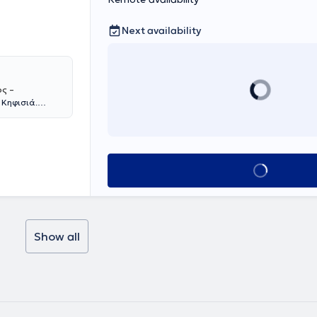
Next availability
ς –
 Κηφισιά.
Νοσοκομείου
άξεις :
οι ενδοσκοπικές
υμένου
Book appointmen
ιανάκου είναι
3 έως το 2017
 Dijon
ωσε επιτυχώς το
» του
Show all
erre- et-Marie-
ιδίκευσή της
Γ. ΓΕΝΝΗΜΑΤΑΣ".
ακολούθηση του
ν Ελληνική
υχώς το