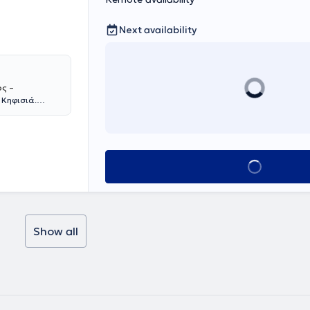
Next availability
ς –
 Κηφισιά.
Νοσοκομείου
άξεις :
οι ενδοσκοπικές
υμένου
Book appointmen
ιανάκου είναι
3 έως το 2017
 Dijon
ωσε επιτυχώς το
» του
Show all
erre- et-Marie-
ιδίκευσή της
Γ. ΓΕΝΝΗΜΑΤΑΣ".
ακολούθηση του
ν Ελληνική
υχώς το