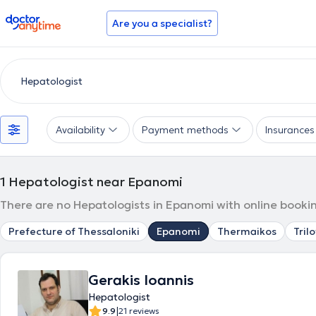
doctoranytime
Are you a specialist?
Availability
Payment methods
Insurances
1
Hepatologist near Epanomi
There are no Hepatologists in Epanomi with online bookin
Prefecture of Thessaloniki
Epanomi
Thermaikos
Tril
Gerakis Ioannis
Hepatologist
|
9.9
21 reviews