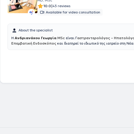
MD, MSc
|
10.0
43 reviews
Available for video consultation
About the specialist
H
Ανδριανάκου Γεωργία
MSc
είναι Γ
αστρεντερολόγος – Ηπατολόγο
Επεμβατική Ενδοσκόπος
και διατηρεί το ιδιωτικό της ιατρείο στη Νέα
Παράλληλα είναι συνεργάτης του Γαστρεντερολογικού Τμήματος του 
Ερρίκος Ντυνάν , όπου διενεργεί όλες τις απαραίτητες ενδοσκοπικές πρ
Γαστροσκόπηση με λήψη βιοψιών ,κολονοσκόπηση , πολυποδεκτομή ,
ορθοσιγμοειδοσκόπηση , τοποθέτηση γαστροστομίας και άλλα. Όλες 
πράξεις πραγματοποιούνται παρουσία Αναισθησιολόγου και εξειδικε
νοσηλευτικού προσωπικού , για την ασφάλεια του ασθενούς. Η κ. Ανδρ
απόφοιτος της Ιατρικής Σχολής του Πανεπιστημίου Πατρών. Από το 201
εργάστηκε στο Πανεπιστημιακό Νοσοκομείο της Ντιζόν στη Γαλλία CHU
Bourgogne και έλαβε τον τίτλο της Γενικής Ιατρικής. Το 2015 ολοκλήρ
Μεταπτυχιακό δίπλωμα « Ιδιοπαθείς Φλεγμονώδεις Νόσοι του Εντέρου
Πανεπιστημίου της Lille και του Πανεπιστημίου Sorbonne - Université Pi
Curie του Παρισίου. Το 2018 επέστρεψε στην Ελλάδα και ξεκίνησε την ε
στη Γαστρεντερολογία – Ηπατολογία στο Γενικό Νοσοκομείο Αθηνών "
Το 2020 ολοκλήρωσε επιτυχώς μετά από γραπτές εξετάσεις την παρ
13 ου Σχολείου Κλινικής Ηπατολογίας, το οποίο διοργανώνεται από τη
Εταιρία Μελέτης Ήπατος. Επιπρόσθετα, το 2021 παρακολούθησε επιτ