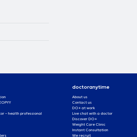
doctoranytime
tion
About us
 EOPYY
Contact us
DO+ at work
r – health professional
Live chat with a doctor
Discover DO+
Weight Care Clinic
Instant Consultation
ters
We recruit