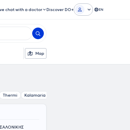
ive chat with a doctor
Discover DO+
EN
Map
Thermi
Kalamaria
Vizantio
Ntepo
Charilaou
Pa
ΕΣΣΑΛΟΝΙΚΗΣ