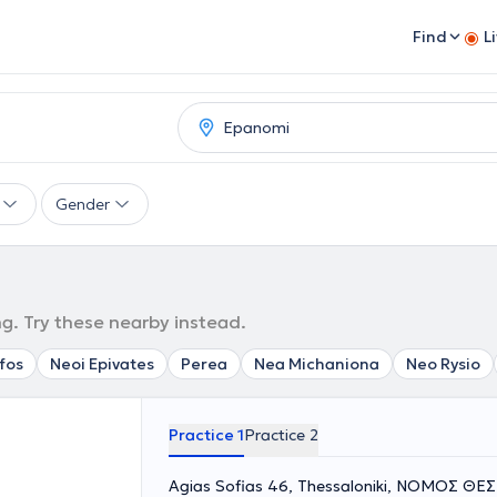
Find
L
Gender
g. Try these nearby instead.
ofos
Neoi Epivates
Perea
Nea Michaniona
Neo Rysio
Practice 1
Practice 2
Agias Sofias 46, Thessaloniki, ΝΟΜΟΣ Θ