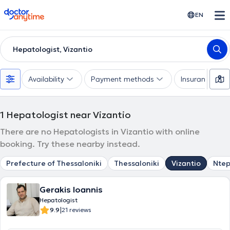
doctoranytime
EN
Hepatologist, Vizantio
Availability
Payment methods
Insurances
1
Hepatologist near Vizantio
There are no Hepatologists in Vizantio with online
booking. Try these nearby instead.
Prefecture of Thessaloniki
Thessaloniki
Vizantio
Nte
Gerakis Ioannis
Hepatologist
|
9.9
21 reviews