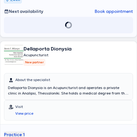
Università di Camerino.
Next availability
Book appointment
Dellaporta Dionysia
Acupuncturist
New partner
About the specialist
Dellaporta Dionysia is an Acupuncturist and operates a private
clinic in Analipsi, Thessaloniki. She holds a medical degree from the
Medical School of the University of Bologna in Italy and completed a
postgraduate program in Health Unit Management at the Open
Visit
University of Rome. She specialized in Neurology and holds a
View price
Medical Acupuncture diploma. She works at the Alzheimer’s Disease
and Related Disorders Society and additionally manages an
electrophysiological laboratory and an Acupuncture clinic. Finally,
her clinic is co-located with Pulmonologist Nikolaos Chavouzis.
Practice 1