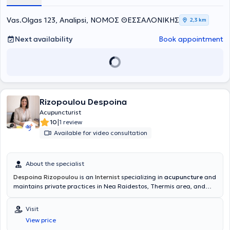
Vas.Olgas 123, Analipsi, ΝΟΜΟΣ ΘΕΣΣΑΛΟΝΙΚΗΣ
2,3 km
Next availability
Book appointment
Rizopoulou Despoina
Acupuncturist
|
10
1 review
Available for video consultation
About the specialist
Despoina Rizopoulou
is an
Internist
specializing in
acupuncture
and
maintains private practices in Nea Raidestos, Thermis area, and
Kalamaria
.
She graduated from the Faculty of Medicine at the
University of Thessaly in July 1997. After completing her rural
Visit
service, she specialized in Internal Medicine at the Pathology Clinic
View price
of Kastoria Hospital and the 2nd Propaedeutic Pathology Clinic of