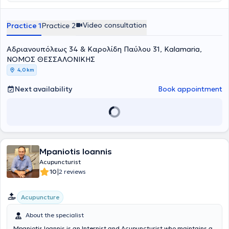
Hippokration Hospital in Thessaloniki, obtaining her specialty
certification in January 2006. She worked at the Blue Cross and the
General Clinic of Thessaloniki from 2005 to 2022.
Video consultation
Practice 1
Practice 2
Αδριανουπόλεως 34 & Καρολίδη Παύλου 31, Kalamaria,
ΝΟΜΟΣ ΘΕΣΣΑΛΟΝΙΚΗΣ
4,0 km
Next availability
Book appointment
Mpaniotis Ioannis
Acupuncturist
|
10
2 reviews
Acupuncture
About the specialist
Mpaniotis Ioannis is an Internist and Acupuncturist who maintains a