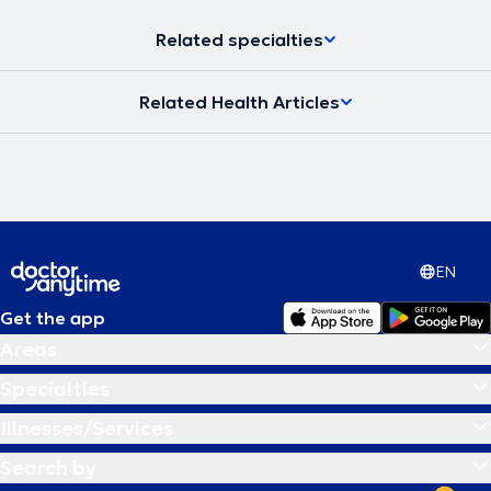
δημοσίευση του βιβλίου του το 2016 με θέμα ''Θεραπευτικός
Βελονισμός - Ιατρική Πράξη''.
Related specialties
Related Health Articles
EN
Get the app
Areas
Specialties
Illnesses/Services
Search by