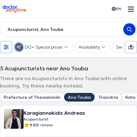
doctoranytime
EN
Acupuncturist, Ano Touba
DO+ Special prices
Availability
Services
5
Acupuncturists near Ano Touba
There are no Acupuncturists in Ano Touba with online
booking. Try these nearby instead.
Prefecture of Thessaloniki
Ano Touba
Triandria
Kato
Karagiannakidis Andreas
Acupuncturist
|
9.8
8 reviews