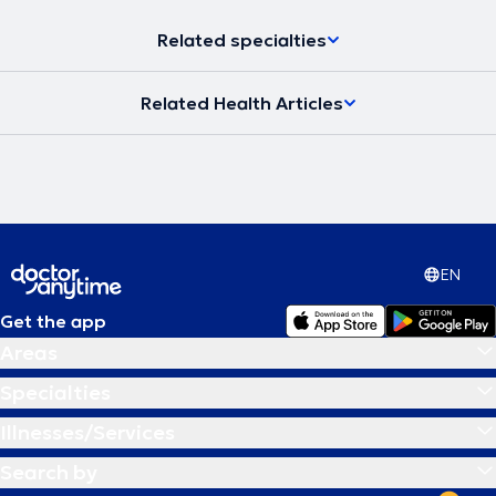
δημοσίευση του βιβλίου του το 2016 με θέμα ''Θεραπευτικός
Βελονισμός - Ιατρική Πράξη''.
Related specialties
Related Health Articles
EN
Get the app
Areas
Specialties
Illnesses/Services
Search by