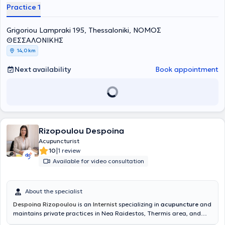
Thessaloniki AHEPA, the General Hospital of Thessaloniki
Practice 1
"Hippokration," and the General Hospital of Kavala. To this day, he
serves as an Internist at the rehabilitation clinic "AROGI" of the
Grigoriou Lampraki 195, Thessaloniki, ΝΟΜΟΣ
EUROMEDICA group in Thessaloniki. In his private practice, he
provides specialized services tailored to the individualized needs of
ΘΕΣΣΑΛΟΝΙΚΗΣ
his patients.
14,0 km
Next availability
Book appointment
Rizopoulou Despoina
Acupuncturist
|
10
1 review
Available for video consultation
About the specialist
Despoina Rizopoulou
is an
Internist
specializing in
acupuncture
and
maintains private practices in Nea Raidestos, Thermis area, and
Kalamaria
.
She graduated from the Faculty of Medicine at the