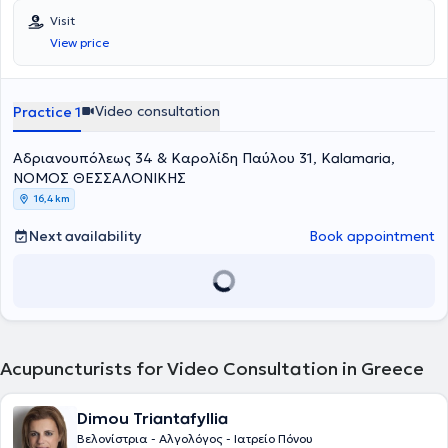
University of Thessaly in July 1997. After completing her rural
Visit
service, she specialized in Internal Medicine at the Pathology Clinic
View price
of Kastoria Hospital and the 2nd Propaedeutic Pathology Clinic of
Hippokration Hospital in Thessaloniki, obtaining her specialty
certification in January 2006. She worked at the Blue Cross and the
General Clinic of Thessaloniki from 2005 to 2022.
Video consultation
Practice 1
Αδριανουπόλεως 34 & Καρολίδη Παύλου 31, Kalamaria,
ΝΟΜΟΣ ΘΕΣΣΑΛΟΝΙΚΗΣ
16,4 km
Next availability
Book appointment
Acupuncturists for Video Consultation in Greece
Dimou Triantafyllia
Βελονίστρια - Αλγολόγος - Ιατρείο Πόνου