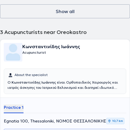
Show all
3
Acupuncturists near Oreokastro
Κωνσταντινίδης Ιωάννης
Acupuncturist
About the specialist
Ο
Κωνσταντινίδης Ιωάννης
είναι Ορθοπαιδικός Χειρουργός και
ιατρός άσκησης του Ιατρικού Βελονισμού και διατηρεί ιδιωτικό
ιατρείο στη Θεσσαλονίκη. Διαθέτει πτυχίο Ιατρικής (βαθμός
πτυχίου: άριστα) από την Ιατρική Σχολή του Πανεπιστημίου “Carol
Davila” στο Βουκουρέστι της Ρουμανίας. Έχει διατελέσει
Practice 1
ειδικευόμενος ιατρός στην Α’ Ορθοπαιδική κλινική του
Αριστοτελείου Πανεπιστημίου Θεσσαλονίκης, Γ.Ν.Θ. «Γ.
Παπανικολάου» Θεσσαλονίκης και στην Β’ Χειρουργική-
Egnatia 100, Thessaloniki, ΝΟΜΟΣ ΘΕΣΣΑΛΟΝΙΚΗΣ
10,7 km
Ογκολογική κλινική του Αντικαρκινικού Νοσοκομείου
Θεσσαλονίκης “Θεαγένειο”. Είναι καθηγητής Ιατρικού Βελονισμού