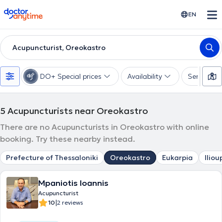
doctoranytime
EN
Acupuncturist, Oreokastro
DO+ Special prices
Availability
Services
5
Acupuncturists near Oreokastro
There are no Acupuncturists in Oreokastro with online
booking. Try these nearby instead.
Prefecture of Thessaloniki
Oreokastro
Eukarpia
Iliou
Mpaniotis Ioannis
Acupuncturist
|
10
2 reviews