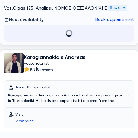
Vas.Olgas 123, Analipsi, ΝΟΜΟΣ ΘΕΣΣΑΛΟΝΙΚΗΣ
14,0 km
Next availability
Book appointment
Karagiannakidis Andreas
Acupuncturist
|
9.8
8 reviews
About the specialist
Karagiannakidis Andreas is an Acupuncturist with a private practice
in Thessaloniki. He holds an acupuncturist diploma from the
Northern Greece Acupuncture Society. The physician has extensive
experience in medical acupuncture, cerebrovascular accidents,
Visit
hypertension, and diabetes mellitus. He has many years of
View price
professional experience and has specialized and worked in
numerous hospitals in Greece, including the General Hospital of
Athens "Hippokration," the University General Hospital of