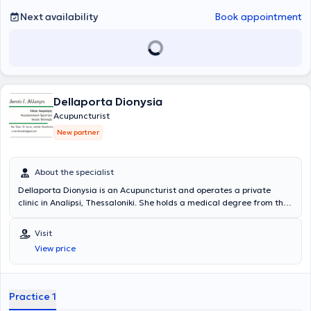
Next availability
Book appointment
Dellaporta Dionysia
Acupuncturist
New partner
About the specialist
Dellaporta Dionysia is an Acupuncturist and operates a private
clinic in Analipsi, Thessaloniki. She holds a medical degree from the
Medical School of the University of Bologna in Italy and completed a
postgraduate program in Health Unit Management at the Open
Visit
University of Rome. She specialized in Neurology and holds a
View price
Medical Acupuncture diploma. She works at the Alzheimer’s Disease
and Related Disorders Society and additionally manages an
electrophysiological laboratory and an Acupuncture clinic. Finally,
her clinic is co-located with Pulmonologist Nikolaos Chavouzis.
Practice 1